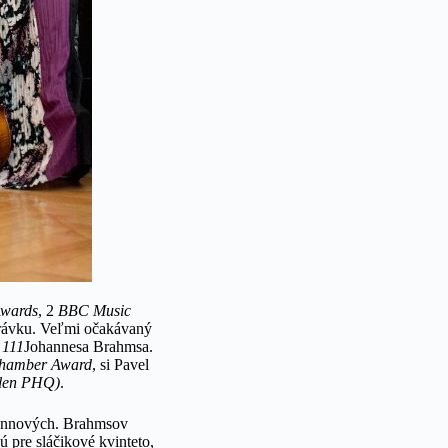
wards
, 2
BBC Music
rávku. Veľmi očakávaný
 111
Johannesa Brahmsa.
hamber Award
, si Pavel
 člen PHQ)
.
mannových. Brahmsov
 pre sláčikové kvinteto,