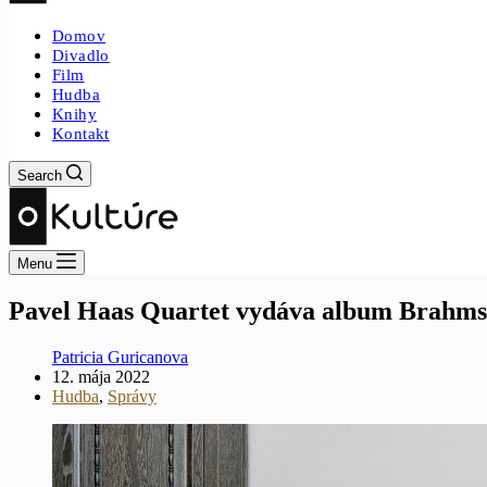
Domov
Divadlo
Film
Hudba
Knihy
Kontakt
Search
Menu
Pavel Haas Quartet vydáva album Brahms
Patricia Guricanova
12. mája 2022
Hudba
,
Správy