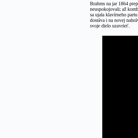
Brahms na jar 1864 pre
neuspokojovali; až kombi
sa ujala klavírneho partu
dostáva i na novej nahr
svoje dielo uzavrieť.