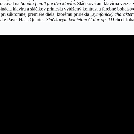
pracoval na
Sonátu f moll pre dva klavíre
. Sláčiková ani klavírna verzia
nácia klavíra a sláčikov priniesla vytúžený kontrast a farebné bohats
 pri súkromnej premiére diela, ktorému pririekla „
symfonický charakter
ávke Pavel Haas Quartet.
Sláčikovým kvintetom G dur op. 111
chcel Joh