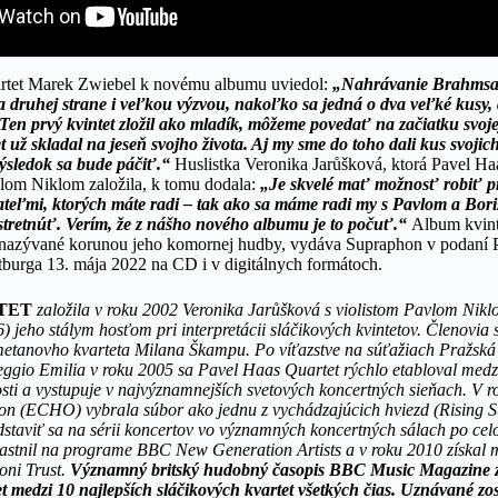
artet Marek Zwiebel k novému albumu uviedol:
„Nahrávanie Brahmsa 
a druhej strane i veľkou výzvou, nakoľko sa jedná o dva veľké kusy
. Ten prvý kvintet zložil ako mladík, môžeme povedať na začiatku svoje
et už skladal na jeseň svojho života. Aj my sme do toho dali kus svoji
výsledok sa bude páčiť.“
Huslistka Veronika Jarůšková, ktorá
Pavel Ha
vlom Niklom založila, k tomu dodala:
„Je skvelé mať možnosť robiť pr
iateľmi, ktorých máte radi – tak ako sa máme radi my s Pavlom a Bori
 stretnúť. Verím, že z nášho nového albumu je to počuť.“
Album kvint
 nazývané korunou jeho komornej hudby, vydáva Supraphon v podaní P
tburga 13. mája 2022 na CD i v digitálnych formátoch.
RTET
založila v roku 2002 Veronika Jarůšková s violistom Pavlom Niklo
) jeho stálym hosťom pri interpretácii sláčikových kvintetov. Členovia 
metanovho kvarteta Milana Škampu. Po víťazstve na súťažiach Pražská
eggio Emilia v roku 2005 sa Pavel Haas Quartet rýchlo etabloval medzi
ti a vystupuje v najvýznamnejších svetových koncertných sieňach. V 
on (ECHO) vybrala súbor ako jednu z vychádzajúcich hviezd (Rising Sta
edstaviť sa na sérii koncertov vo významných koncertných sálach po cel
astnil na programe BBC New Generation Artists a v roku 2010 získal
oni Trust.
Významný britský hudobný časopis BBC Music Magazine za
 medzi 10 najlepších sláčikových kvartet všetkých čias. Uznávané zos