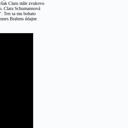
 však Claru stále zvukovo
tvo. Clara Schumannová
“
. Ten sa mu bohato
annes Brahms údajne