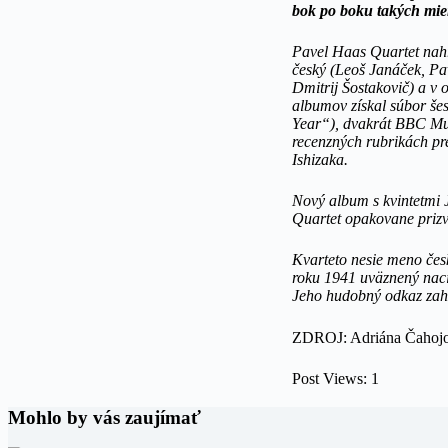
bok po boku takých mie
Pavel Haas Quartet nahr
český (Leoš Janáček, Pa
Dmitrij Šostakovič) a v
albumov získal súbor še
Year“), dvakrát BBC Mu
recenzných rubrikách pr
Ishizaka.
Nový album s kvintetmi
Quartet opakovane prizva
Kvarteto nesie meno čes
roku 1941 uväznený naci
Jeho hudobný odkaz zahŕ
ZDROJ: Adriána Čahoj
Post Views:
1
Mohlo by vás zaujímať