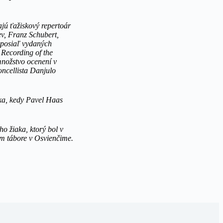
jú ťažiskový repertoár
v, Franz Schubert,
oposiaľ vydaných
Recording of the
nožstvo ocenení v
oncellista Danjulo
ka, kedy Pavel Haas
 žiaka, ktorý bol v
m tábore v Osvienčime.