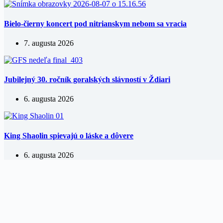
Bielo-čierny koncert pod nitrianskym nebom sa vracia
7. augusta 2026
Jubilejný 30. ročník goralských slávností v Ždiari
6. augusta 2026
King Shaolin spievajú o láske a dôvere
6. augusta 2026