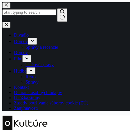
Skip
to
content
No
results
Divadlo
Domov
Správy a recenzie
Domov
Film
Tlačové správy
Hudba
Retro
Správy
Kontakt
Ochrana osobných údajov
Ukážka strany
Zásady používania súborov cookie (EÚ)
Zaujímavosti