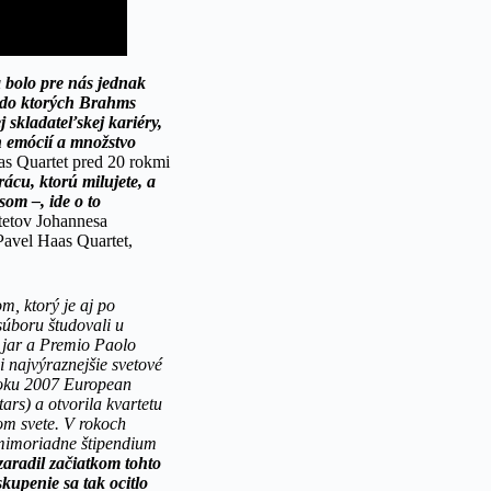
bolo pre nás jednak
, do ktorých Brahms
j skladateľskej kariéry,
ch emócií a množstvo
as Quartet pred 20 rokmi
ácu, ktorú milujete, a
som –, ide o to
etov Johannesa
avel Haas Quartet,
m, ktorý je aj po
súboru študovali u
 jar a Premio Paolo
 najvýraznejšie svetové
roku 2007 European
rs) a otvorila kvartetu
om svete. V rokoch
 mimoriadne štipendium
radil začiatkom tohto
kupenie sa tak ocitlo