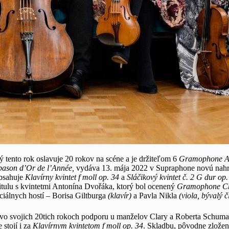
ý tento rok oslavuje 20 rokov na scéne a je držiteľom 6
Gramophone A
ason d’Or de l’Année,
vydáva 13. mája 2022 v Supraphone novú nah
obsahuje
Klavírny kvintet f moll op. 34
a
Sláčikový kvintet č. 2 G dur op.
itulu s kvintetmi Antonína Dvořáka, ktorý bol ocenený
Gramophone C
ciálnych hostí – Borisa Giltburga
(klavír)
a Pavla Nikla
(viola, bývalý
 vo svojich 20tich rokoch podporu u manželov Clary a Roberta Schu
 stojí i za
Klavírnym kvintetom f moll op. 34
. Skladbu, pôvodne zloženú