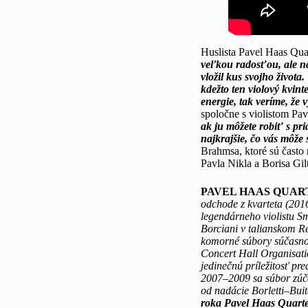
Huslista Pavel Haas Qu
veľkou radosťou, ale n
vložil kus svojho života
kdežto ten violový kvint
energie, tak veríme, že 
spoločne s violistom Pa
ak ju môžete robiť s pr
najkrajšie, čo vás môže
Brahmsa, ktoré sú často
Pavla Nikla a Borisa Gil
PAVEL HAAS QUA
odchode z kvarteta (2016
legendárneho violistu S
Borciani v talianskom R
komorné súbory súčasnos
Concert Hall Organisati
jedinečnú príležitosť pr
2007–2009 sa súbor zúč
od nadácie Borletti–Buit
roka Pavel Haas Quartet