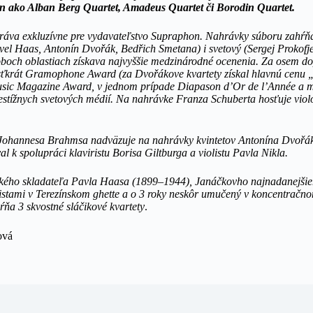
n ako Alban Berg Quartet, Amadeus Quartet či Borodin Quartet.
áva exkluzívne pre vydavateľstvo Supraphon. Nahrávky súboru zahŕňa
vel Haas, Antonín Dvořák, Bedřich Smetana) i svetový (Sergej Prokofje
 oboch oblastiach získava najvyššie medzinárodné ocenenia. Za osem d
sťkrát Gramophone Award (za Dvořákove kvartety získal hlavnú cenu „
sic Magazine Award, v jednom prípade Diapason d’Or de l’Année a m
estížnych svetových médií. Na nahrávke Franza Schuberta hosťuje viol
 Johannesa Brahmsa nadväzuje na nahrávky kvintetov Antonína Dvořá
l k spolupráci klaviristu Borisa Giltburga a violistu Pavla Nikla.
kého skladateľa Pavla Haasa (1899–1944), Janáčkovho najnadanejšieho
stami v Terezínskom ghette a o 3 roky neskôr umučený v koncentračno
ňa 3 skvostné sláčikové kvartety
.
ová