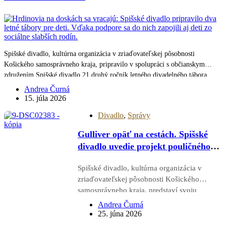
Spišské divadlo, kultúrna organizácia v zriaďovateľskej pôsobnosti
Košického samosprávneho kraja, pripravilo v spolupráci s občianskym
združením Spišské divadlo 21 druhý ročník letného divadelného tábora
Hrdinovia na doskách. Po úspešnom pilotnom ročníku rozširuje projekt na
Andrea Čurná
dva turnusy a otvára ho širšiemu okruhu detí. Vďaka podpore…
15. júla 2026
Divadlo
,
Správy
Gulliver opäť na cestách. Spišské
divadlo uvedie projekt pouličného
divadla na Dotykoch a spojeniach
Spišské divadlo, kultúrna organizácia v
zriaďovateľskej pôsobnosti Košického
samosprávneho kraja, predstaví svoju
originálnu inscenáciu pouličného divadla
Andrea Čurná
Gulliverove cesty na dvoch významných
25. júna 2026
letných podujatiach, 26. júna na festivale