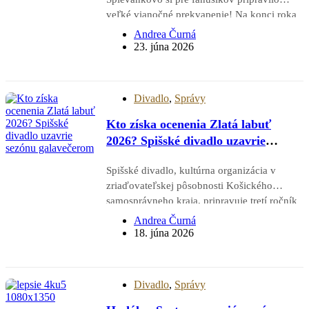
veľké vianočné prekvapenie! Na konci roka
vyrazí na najväčšie turné vo svojej histórii a
Andrea Čurná
do 16 slovenských miest prinesie úplne nové
23. júna 2026
predstavenie Svetlo Vianoc. Čarovný príbeh
o sile…
Divadlo
,
Správy
Kto získa ocenenia Zlatá labuť
2026? Spišské divadlo uzavrie
sezónu galavečerom
Spišské divadlo, kultúrna organizácia v
zriaďovateľskej pôsobnosti Košického
samosprávneho kraja, pripravuje tretí ročník
galavečera Zlatá labuť, počas ktorého ocení
Andrea Čurná
najúspešnejšie herečky, hercov, inscenácie a
18. júna 2026
ďalšie osobnosti spojené s divadlom a
kultúrnym životom regiónu. Slávnostné
podujatie sa uskutoční v nedeľu 21.…
Divadlo
,
Správy