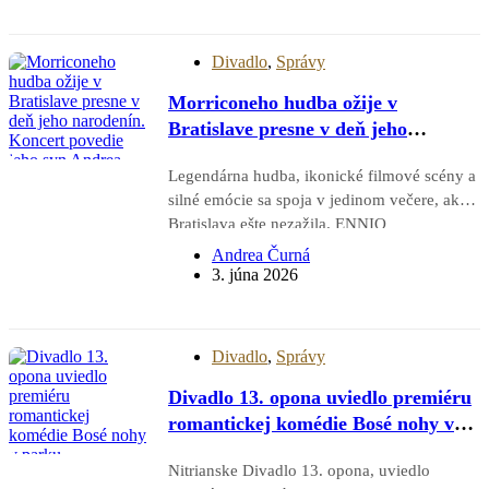
získala publikum natoľko, že záverečný
potlesk prerástol do standing ovation. Diváci
ocenili nielen komediálne situácie a svižné…
Divadlo
,
Správy
Morriconeho hudba ožije v
Bratislave presne v deň jeho
narodenín. Koncert povedie jeho syn
Legendárna hudba, ikonické filmové scény a
Andrea
silné emócie sa spoja v jedinom večere, aký
Bratislava ešte nezažila. ENNIO
MORRICONE ORIGINAL CELEBRATION
Andrea Čurná
CONCERT prinesie 10. novembra 2026 do
3. júna 2026
TIPOS Arény oficiálnu poctu jednému z
najväčších skladateľov filmovej hudby
všetkých čias – symbolicky presne…
Divadlo
,
Správy
Divadlo 13. opona uviedlo premiéru
romantickej komédie Bosé nohy v
parku. Profesionáli a amatéri na
Nitrianske Divadlo 13. opona, uviedlo
jednom javisku zožali standing