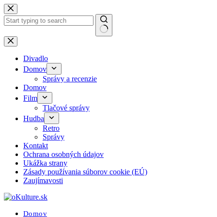
Skip
to
content
No
results
Divadlo
Domov
Správy a recenzie
Domov
Film
Tlačové správy
Hudba
Retro
Správy
Kontakt
Ochrana osobných údajov
Ukážka strany
Zásady používania súborov cookie (EÚ)
Zaujímavosti
Domov