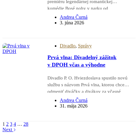
premiéru legendárnej romantickej
ovation
komédie Bosé nohy v parku od
svetoznámeho amerického dramatika Neila
Andrea Čurná
Simona. Novinka v réžii Viktora Vinczeho si
3. júna 2026
získala publikum natoľko, že záverečný
potlesk prerástol do standing ovation. Diváci
ocenili nielen komediálne situácie a svižné…
Divadlo
,
Správy
Prvá vlna: Divadelný zážitok
v DPOH včas a výhodne
Divadlo P. O. Hviezdoslava spustilo novú
službu s názvom Prvá vlna, ktorou chce
odmeniť diváčky a divákov za včasné
plánovanie návštevy predstavení. Ak si
Andrea Čurná
zakúpia alebo rezervujú vstupenky na
31. mája 2026
vybrané predstavenia v prvom týždni od
zverejnenia programu, získajú ich
1
2
3
4
…
28
výhodnejšie so zľavou 20 %. Divadlo…
Next