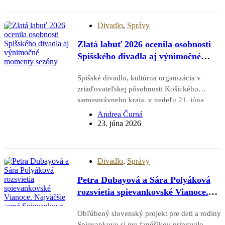
Dotyky a spojenia v Martine a následne 27.
júna na podujatí Letohranie v
Divadlo
,
Správy
Markušovciach.…
Zlatá labuť 2026 ocenila osobnosti
Spišského divadla aj výnimočné
momenty sezóny
Spišské divadlo, kultúrna organizácia v
zriaďovateľskej pôsobnosti Košického
samosprávneho kraja, v nedeľu 21. júna
uzavrelo svoju 35. divadelnú sezónu tretím
Andrea Čurná
ročníkom galavečera Zlatá labuť, počas
23. júna 2026
ktorého odovzdalo ocenenia najúspešnejším
umelcom, inscenáciám a osobnostiam
kultúrneho života. Cieľom podujatia bolo
Divadlo
,
Správy
poďakovať sa tvorcom,…
Petra Dubayová a Sára Polyáková
rozsvietia spievankovské Vianoce.
Najväčšie turné Spievankova zavíta
Obľúbený slovenský projekt pre deti a rodiny
do 16 slovenských miest!
Spievankovo si pre fanúšikov pripravilo