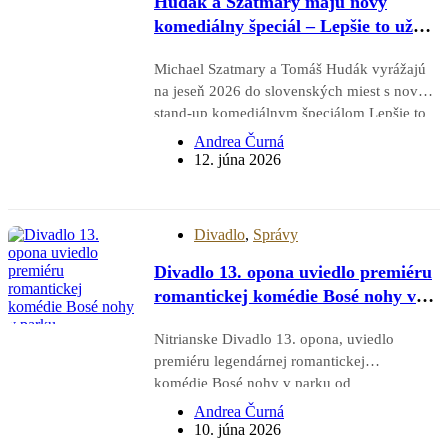
Hudák a Szatmary majú nový
komediálny špeciál – Lepšie to už
nebude. Vyrážajú na turné.
Michael Szatmary a Tomáš Hudák vyrážajú
na jeseň 2026 do slovenských miest s novým
stand-up komediálnym špeciálom Lepšie to
už nebude. Po úspechu predchádzajúceho
Andrea Čurná
spoločného špeciálu Konečne spolu, sa teraz
12. júna 2026
rozhodli byť osobnejší, hudobnejší a
generačne ešte presnejší. Prvá časť turné
navštívi…
Divadlo
,
Správy
Divadlo 13. opona uviedlo premiéru
romantickej komédie Bosé nohy v
parku. Profesionáli a amatéri na
Nitrianske Divadlo 13. opona, uviedlo
jednom javisku zožali standing
premiéru legendárnej romantickej
ovation
komédie Bosé nohy v parku od
svetoznámeho amerického dramatika Neila
Andrea Čurná
Simona. Novinka v réžii Viktora Vinczeho si
10. júna 2026