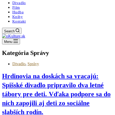
Divadlo
Film
Hudba
Knihy
Kontakt
Search
Menu
Kategória
Správy
Divadlo
,
Správy
Hrdinovia na doskách sa vracajú:
Spišské divadlo pripravilo dva letné
tábory pre deti. Vďaka podpore sa do
nich zapojili aj deti zo sociálne
slabších rodín.