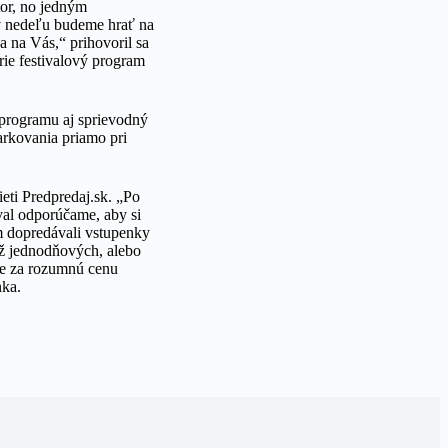
or, no jedným
v nedeľu budeme hrať na
a na Vás,“ prihovoril sa
ie festivalový program
 programu aj sprievodný
arkovania priamo pri
eti Predpredaj.sk. „Po
ival odporúčame, aby si
m dopredávali vstupenky
už jednodňových, alebo
me za rozumnú cenu
nka.