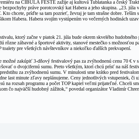
Premiéru na CIBULA FESTE zažije aj kultová Tublatanka a český Trakt
 bezpochyby práve porotcovský kat Habera a jeho skupina. „23. júla 
to chcete, príďte sa tam pozrieť, ževraj je tam strašne dobre. Teším s
šikom Habera. Habera svojím vystúpením vo večerných hodinách uzavr
stivalu, ktorý začne v piatok 21. júla bude okrem skvelého hudobného
udú rôzne zábavné a športové aktivity, stanové mestečko s možnosťou p
P toalety pre všetkých návštevníkov a niekoľko ďalších prekvapení.
e možné zakúpiť 3-dňový festivalový pas za zvýhodnenú cenu 70 € v si
yšovať o dvojcifernú sumu. Preto všetkým, ktorí chcú prísť na náš fest
 predstihu za zvýhodnenú sumu. V minulosti sme krátko pred festivalo
adne last minute zľavy neplánujeme. Ceny jednotlivých vstupeniek, či 
 sú na rozsah programu a počet TOP kapiel veľmi prijateľné. Chceli s
kom čo najväčší hudobný zážitok,“ povedal organizátor Vladimír Chre