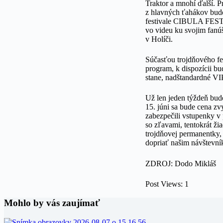
Traktor a mnohí ďalší. 
z hlavných ťahákov bude
festivale CIBULA FEST. K
vo videu ku svojim fanú
v Holíči.
Súčasťou trojdňového fe
program, k dispozícii b
stane, nadštandardné VI
Už len jeden týždeň bud
15. júni sa bude cena zv
zabezpečili vstupenky v
so zľavami, tentokrát ži
trojdňovej permanentky,
dopriať našim návštevní
ZDROJ: Dodo Mikláš
Post Views:
1
Mohlo by vás zaujímať