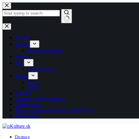
Skip
to
content
No
results
Divadlo
Domov
Správy a recenzie
Domov
Film
Tlačové správy
Hudba
Retro
Správy
Kontakt
Ochrana osobných údajov
Ukážka strany
Zásady používania súborov cookie (EÚ)
Zaujímavosti
Domov