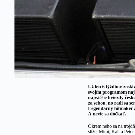
Už len 6 týždňov zost
svojím programom najsi
najväčšie hviezdy česk
za sebou, no radi sa 
Legendárny hitmaker a
A nevie sa dočkať.
Okrem neho sa na trojdň
slíže, Mirai, Kali a Pet