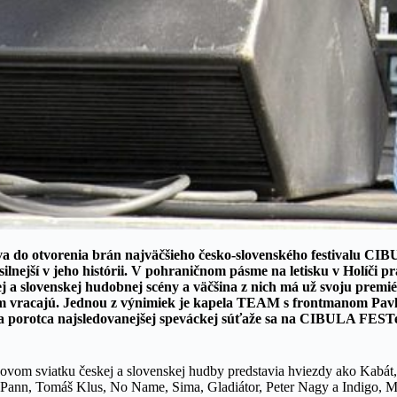
áva do otvorenia brán najväčšieho česko-slovenského festivalu C
lnejší v jeho histórii. V pohraničnom pásme na letisku v Holíči p
ej a slovenskej hudobnej scény a väčšina z nich má už svoju premi
sem vracajú. Jednou z výnimiek je kapela TEAM s frontmanom Pa
 porotca najsledovanejšej speváckej súťaže sa na CIBULA FESTe
ovom sviatku českej a slovenskej hudby predstavia hviezdy ako Kabát
er Pann, Tomáš Klus, No Name, Sima, Gladiátor, Peter Nagy a Indigo, M