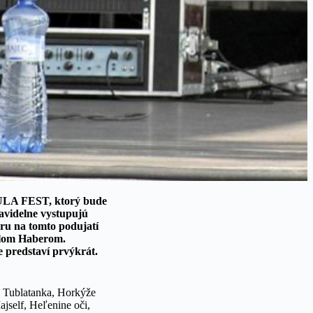
IBULA FEST, ktorý bude
ravidelne vystupujú
éru na tomto podujatí
vlom Haberom.
 predstaví prvýkrát.
, Tublatanka, Horkýže
ajself, Heľenine oči,