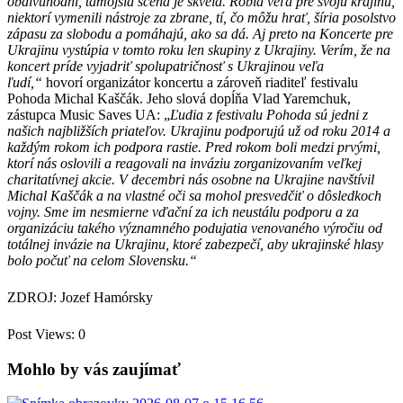
obdivuhodní, tamojšia scéna je skvelá. Robia veľa pre svoju krajinu,
niektorí vymenili nástroje za zbrane, tí, čo môžu hrať, šíria posolstvo
zápasu za slobodu a pomáhajú, ako sa dá. Aj preto na Koncerte pre
Ukrajinu vystúpia v tomto roku len skupiny z Ukrajiny. Verím, že na
koncert príde vyjadriť spolupatričnosť s Ukrajinou veľa
ľudí,“
hovorí organizátor koncertu a zároveň riaditeľ festivalu
Pohoda Michal Kaščák. Jeho slová dopĺňa Vlad Yaremchuk,
zástupca Music Saves UA: „
Ľudia z festivalu Pohoda sú jedni z
našich najbližších priateľov. Ukrajinu podporujú už od roku 2014 a
každým rokom ich podpora rastie. Pred rokom boli medzi prvými,
ktorí nás oslovili a reagovali na inváziu zorganizovaním veľkej
charitatívnej akcie. V decembri nás osobne na Ukrajine navštívil
Michal Kaščák a na vlastné oči sa mohol presvedčiť o dôsledkoch
vojny. Sme im nesmierne vďační za ich neustálu podporu a za
organizáciu takého významného podujatia venovaného výročiu od
totálnej invázie na Ukrajinu, ktoré zabezpečí, aby ukrajinské hlasy
bolo počuť na celom Slovensku.“
ZDROJ: Jozef Hamórsky
Post Views:
0
Mohlo by vás zaujímať