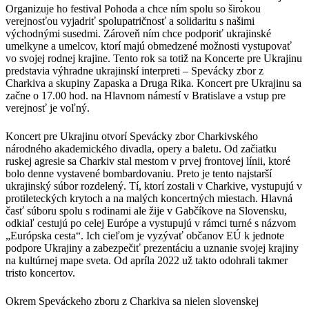
Organizuje ho festival Pohoda a chce ním spolu so širokou
verejnosťou vyjadriť spolupatričnosť a solidaritu s našimi
východnými susedmi. Zároveň ním chce podporiť ukrajinské
umelkyne a umelcov, ktorí majú obmedzené možnosti vystupovať
vo svojej rodnej krajine. Tento rok sa totiž na Koncerte pre Ukrajinu
predstavia výhradne ukrajinskí interpreti – Spevácky zbor z
Charkiva a skupiny Zapaska a Druga Rika. Koncert pre Ukrajinu sa
začne o 17.00 hod. na Hlavnom námestí v Bratislave a vstup pre
verejnosť je voľný.
Koncert pre Ukrajinu otvorí Spevácky zbor Charkivského
národného akademického divadla, opery a baletu. Od začiatku
ruskej agresie sa Charkiv stal mestom v prvej frontovej línii, ktoré
bolo denne vystavené bombardovaniu. Preto je tento najstarší
ukrajinský súbor rozdelený. Tí, ktorí zostali v Charkive, vystupujú v
protileteckých krytoch a na malých koncertných miestach. Hlavná
časť súboru spolu s rodinami ale žije v Gabčíkove na Slovensku,
odkiaľ cestujú po celej Európe a vystupujú v rámci turné s názvom
„Európska cesta“. Ich cieľom je vyzývať občanov EÚ k jednote
podpore Ukrajiny a zabezpečiť prezentáciu a uznanie svojej krajiny
na kultúrnej mape sveta. Od apríla 2022 už takto odohrali takmer
tristo koncertov.
Okrem Speváckeho zboru z Charkiva sa nielen slovenskej