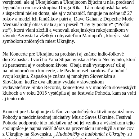
verejnosti, ale aj Ukrajinkám a Ukrajincom žijúcim u nás, predstaví
legendárna rocková skupina Druga Rika. Táto ukrajinská kapela
s úspechmi nielen doma, ale aj v zahraničí, funguje na scéne už 27
rokov a medzi ich fanúšikov patrí aj Dave Gahan z Depeche Mode.
Medzinárodný ohlas mala aj ich pieseň “Chy ty pochuv“ (“Počuli
ste“), ktorú vlani zložili a venovali ukrajinským rukojemníkom v
závode Azovstal a všetkým obyvateľom Mariupoľu, ktorý sa stal
symbolom zničených miest Ukrajiny.
Na Koncerte pre Ukrajinu sa predstaví aj známe indie-folkové
duo Zapaska. Tvorí ho Yana Shpachynska a Pavlo Nechytailo, ktorí
sú partnermi aj v osobnom živote. Obaja mali vystupovať už aj
na minuloročnom koncerte, ale Pavlo musel narukovať a brániť
svoju krajinu. Zapaska je známa aj mnohým Slovenkám a
Slovákom, keďže dva albumy vydala v slovenskom
vydavateľstve Slnko Records, koncertovala v mnohých slovenských
kluboch a v roku 2015 vystúpila aj na festivale Pohoda, kam sa vráti
aj tento rok.
Koncert pre Ukrajinu je ďalšou zo spoločných aktivít organizátorov
Pohody a medzinárodnej iniciatívy Music Saves Ukraine. Festival
Pohoda podporuje túto iniciatívu už od jej vzniku a výsledkom tejto
spolupráce je najmä väčší dôraz na prezentáciu umelkýň a umelcov
z Ukrajiny na Slovensku.
„Hudobníčky a hudobníci z Ukrajiny sú