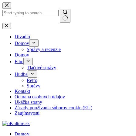
Skip
to
content
No
results
Divadlo
Domov
Správy a recenzie
Domov
Film
Tlačové správy
Hudba
Retro
Správy
Kontakt
Ochrana osobných údajov
Ukážka strany
Zásady používania súborov cookie (EÚ)
Zaujímavosti
Domov