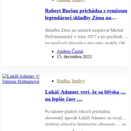
Robert Burian prichádza s remixom
legendárnej skladby Zima na
saniach
Skladbu Zima na saniach naspieval Michal
Dočolomanský v roku 1977 a po prvýkrát sa
na nosičoch objavila o dva roky neskôr. Od
tej doby sa objavilo viacero verzií, tú
Andrea Čurná
tohtoročnú pripravil slovenský DJ
15. decembra 2021
a producent Robert Burian a hneď v dvoch
verziách – pre rádiá a pre…
Hudba
,
Správy
Lukáš Adamec verí, že sa blýska …
na lepšie časy …
Po takmer piatich rokoch prichádza
slovenský spevák Lukáš Adamec so svojím
druhým sólovým štúdiovým albumom … na
lepšie časy … Na albume sa nachádza 13