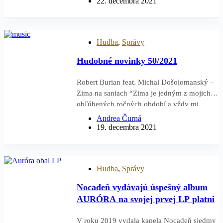
22. decembra 2021
v stredu 22. decembra o 18:00 a fanúšikovia
si ho budú môcť pozrieť až do večerných
chvíľ sviatku Božieho narodenia…
Hudba
,
Správy
Hudobné novinky 50/2021
Robert Burian feat. Michal Došolomanský –
Zima na saniach “Zima je jedným z mojich
obľúbených ročných období a vždy mi
premieta film z čias, keď som bol ešte dieťa a
Andrea Čurná
tešil som sa už len z toho, že napadol sneh.…
19. decembra 2021
Hudba
,
Správy
Nocadeň vydávajú úspešný album
AURÓRA na svojej prvej LP platni
V roku 2019 vydala kapela Nocadeň siedmy