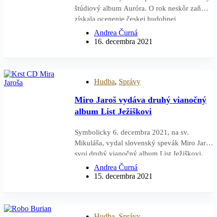
štúdiový album Auróra. O rok neskôr zaň
získala ocenenie českej hudobnej
akadémie Anděl v kategórii Slovenský
Andrea Čurná
album. Začiatkom decembra obdržali bratia
16. decembra 2021
Kopinovci za jeho predaj Zlatú platňu. V
týchto dňoch vychádza tento úspešný album
na vôbec prvej LP platni v diskografii
Hudba
,
Správy
košickej…
Miro Jaroš vydáva druhý vianočný
album List Ježiškovi
Symbolicky 6. decembra 2021, na sv.
Mikuláša, vydal slovenský spevák Miro Jaroš
svoj druhý vianočný album List Ježiškovi.
Obsahuje štrnásť skladieb vrátane aktuálneho
Andrea Čurná
singla Každý deň v roku či dvoch známych
15. decembra 2021
kolied Anjel vedľa anjelíčka a Búvaj dieťa
krásne. „Album List Ježiškovi…
Hudba
,
Správy