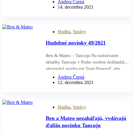
Andrea Čurná
skladieb, vrátane hitov Tancuj mi, Najviac a
14. decembra 2021
Život je boj. Vydanie albumu sprevádza aj
novinka…
Hudba
,
Správy
Hudobné novinky 49/2021
Ben & Mateo – Tancuju Na nahrávanie
skladby Tancuju v Prahe osobne dohliadal
slovenský producent Tomi Popovič, aby
presne zodpovedala jeho predstavám. „V
Andrea Čurná
štúdiu bola dobrá nálada. Chceli sme, aby
12. decembra 2021
skladba bola ešte energickejšia a tanečná,
a to sa nám podarilo,“ povedali Ben &
Mateo. „Skladba…
Hudba
,
Správy
Ben a Mateo nezaháľajú, vydávajú
ďalšiu novinku Tancuju