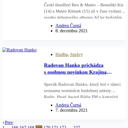
Českí tínedžeri Ben & Mateo – Benedikt Kis
(14) a Mateo Klimek (15) už v čase vydania
svojho debutového albumu Až ke hvězdám
v apríli tohto roka intenzívne pracovali na
Andrea Čurná
ďalších nových skladbách. Výsledkom sú
8. decembra 2021
skladby Asi tě miluju a aktuálna novinka
Tancuju, ktoré…
Hudba
,
Správy
Radovan Hanko prichádza
s osobnou novinkou Krajina
nekrajina
Spevák Radovan Hanko, ktorý bol v rámci
zoznamu nominácie hudobnej ankety
Radio_Head Award Rádia FM v kategórii
World music/Folk, prichádza s novinkou
Andrea Čurná
Krajina nekrajina. Piesňou prechádzajú
7. decembra 2021
emócie protikladov, no v ich spojení
vytvárajú harmonický celok. Singel uvádza
Prev
1
…
166
167
168
169
170
171
172
…
227