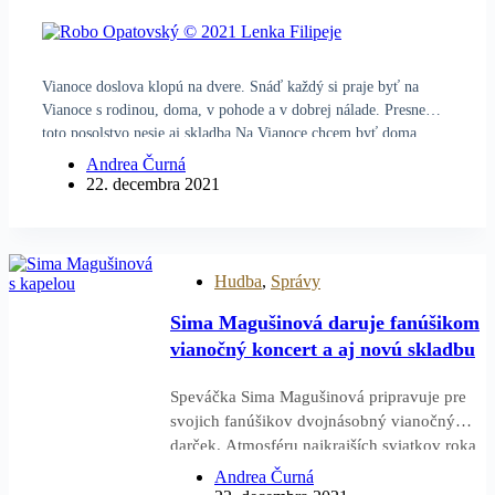
Vianoce doslova klopú na dvere. Snáď každý si praje byť na
Vianoce s rodinou, doma, v pohode a v dobrej nálade. Presne
toto posolstvo nesie aj skladba Na Vianoce chcem byť doma
speváka Roba Opatovského z albumu Šťastné a veselé, ktorý
Andrea Čurná
vyšiel v novembri tohto roka. Nový…
22. decembra 2021
Hudba
,
Správy
Sima Magušinová daruje fanúšikom
vianočný koncert a aj novú skladbu
Speváčka Sima Magušinová pripravuje pre
svojich fanúšikov dvojnásobný vianočný
darček. Atmosféru najkrajších sviatkov roka
vytvorí Sima s kapelou na mimoriadnom
Andrea Čurná
online koncerte, ktorý bude odvysielaný