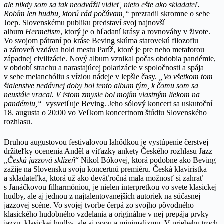
ale nikdy som sa tak neodvážil vidieť, nieto ešte ako skladateľ.
Robím len hudbu, ktorú rád počúvam,“
prezradil skromne o sebe
Joep. Slovenskému publiku predstaví svoj najnovší
album
Hermetism
, ktorý je o hľadaní krásy a rovnováhy v živote.
Vo svojom pátraní po kráse Beving skúma starovekú filozofiu
a zároveň vzdáva hold mestu Paríž, ktoré je pre neho metaforou
západnej civilizácie. Nový album vznikal počas obdobia pandémie,
v období strachu a narastajúcej polarizácie v spoločnosti a spája
v sebe melanchóliu s víziou nádeje v lepšie časy.
„Vo všetkom tom
šialenstve nedávnej doby bol tento album tým, k čomu som sa
neustále vracal. V istom zmysle bol mojím vlastným liekom na
pandémiu,“
vysvetľuje Beving. Jeho sólový koncert sa uskutoční
18. augusta o 20:00 vo Veľkom koncertnom štúdiu Slovenského
rozhlasu.
Druhou augustovou festivalovou lahôdkou je vystúpenie čerstvej
držiteľky ocenenia Anděl a víťazky ankety Českého rozhlasu Jazz
„
Česká jazzová sklízeň
“ Nikol Bókovej, ktorá podobne ako Beving
zažije na Slovensku svoju koncertnú premiéru. Česká klaviristka
a skladateľka, ktorá už ako deväťročná mala možnosť si zahrať
s Janáčkovou filharmóniou, je nielen interpretkou vo svete klasickej
hudby, ale aj jednou z najtalentovanejších autoriek na súčasnej
jazzovej scéne. Vo svojej tvorbe čerpá zo svojho pôvodného
klasického hudobného vzdelania a originálne v nej prepája prvky
jazzu, klasickej hudby, ale aj popu a minimalizmu. V priebehu troch