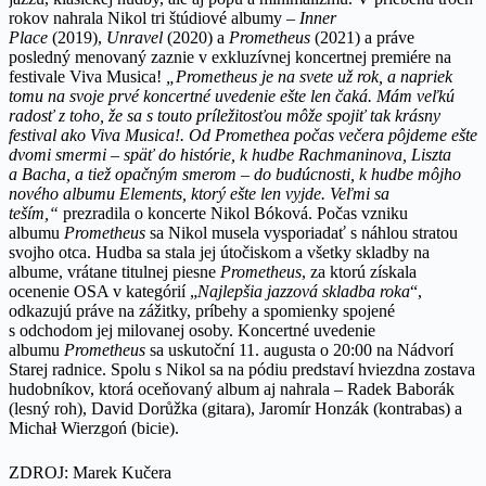
rokov nahrala Nikol tri štúdiové albumy –
Inner
Place
(2019),
Unravel
(2020) a
Prometheus
(2021) a práve
posledný menovaný zaznie v exkluzívnej koncertnej premiére na
festivale Viva Musica!
„Prometheus je na svete už rok, a napriek
tomu na svoje prvé koncertné uvedenie ešte len čaká. Mám veľkú
radosť z toho, že sa s touto príležitosťou môže spojiť tak krásny
festival ako Viva Musica!. Od Promethea počas večera pôjdeme ešte
dvomi smermi – späť do histórie, k hudbe Rachmaninova, Liszta
a Bacha, a tiež opačným smerom – do budúcnosti, k hudbe môjho
nového albumu Elements, ktorý ešte len vyjde. Veľmi sa
teším,“
prezradila o koncerte Nikol Bóková. Počas vzniku
albumu
Prometheus
sa Nikol musela vysporiadať s náhlou stratou
svojho otca. Hudba sa stala jej útočiskom a všetky skladby na
albume, vrátane titulnej piesne
Prometheus
, za ktorú získala
ocenenie OSA v kategórií „
Najlepšia jazzová skladba roka
“,
odkazujú práve na zážitky, príbehy a spomienky spojené
s odchodom jej milovanej osoby. Koncertné uvedenie
albumu
Prometheus
sa uskutoční 11. augusta o 20:00 na Nádvorí
Starej radnice. Spolu s Nikol sa na pódiu predstaví hviezdna zostava
hudobníkov, ktorá oceňovaný album aj nahrala – Radek Baborák
(lesný roh), David Dorůžka (gitara), Jaromír Honzák (kontrabas) a
Michał Wierzgoń
(bicie).
ZDROJ: Marek Kučera