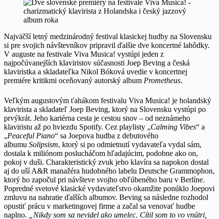
Najväčší letný medzinárodný festival klasickej hudby na Slovensku
si pre svojich návštevníkov pripravil ďalšie dve koncertné lahôdky.
V auguste na festivale Viva Musica! vystúpi jeden z
najpočúvanejších klaviristov súčasnosti Joep Beving a česká
klaviristka a skladateľka Nikol Bóková uvedie v koncertnej
premiére kritikmi oceňovaný autorský album
Prometheus
.
Veľkým augustovým ťahákom festivalu Viva Musica! je holandský
klavirista a skladateľ Joep Beving, ktorý na Slovensku vystúpi po
prvýkrát. Jeho kariérna cesta je cestou snov – od neznámeho
klaviristu až po hviezdu Spotify. Cez playlisty „
Calming Vibes
“ a
„
Peaceful Piano
“ sa Joepova hudba z debutového
albumu
Solipsism
, ktorý si po odmietnutí vydavateľa vydal sám,
dostala k miliónom poslucháčom hľadajúcim, podobne ako on,
pokoj v duši. Charakteristický zvuk jeho klavíra sa napokon dostal
aj do uší A&R manažéra hudobného labelu Deutsche Grammophon,
ktorý ho započul pri návšteve svojho obľúbeného baru v Berlíne.
Popredné svetové klasické vydavateľstvo okamžite ponúklo Joepovi
zmluvu na nahratie ďalších albumov. Beving sa následne rozhodol
opustiť prácu v marketingovej firme a začal sa venovať hudbe
naplno.
„Nikdy som sa nevidel ako umelec. Cítil som to vo vnútri,