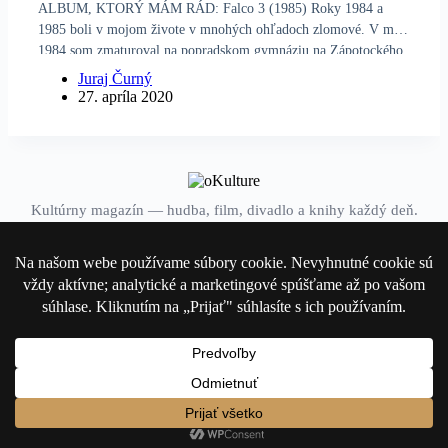
ALBUM, KTORÝ MÁM RÁD: Falco 3 (1985) Roky 1984 a
1985 boli v mojom živote v mnohých ohľadoch zlomové. V máji
1984 som zmaturoval na popradskom gymnáziu na Zápotockého
ulici (vtedy) resp. Dominika Tatarku (teraz). V septembri toho
Juraj Čurný
istého roka…
27. apríla 2020
Kultúrny magazín — hudba, film, divadlo a knihy každý deň.
Domov
Divadlo
Film
Hudba
Knihy
Kontakt
© 2026 oKulture.sk — Všetky práva vyhradené ·
Ochrana osobných
údajov
·
Zásady cookies