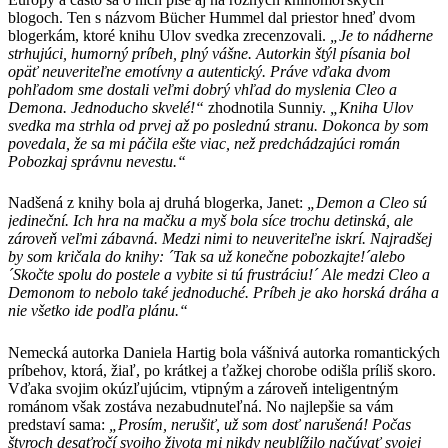
blogoch. Ten s názvom Bücher Hummel dal priestor hneď dvom
blogerkám, ktoré knihu Ulov svedka zrecenzovali.
„Je to nádherne
strhujúci, humorný príbeh, plný vášne. Autorkin štýl písania bol
opäť neuveriteľne emotívny a autentický. Práve vďaka dvom
pohľadom sme dostali veľmi dobrý vhľad do myslenia Cleo a
Demona. Jednoducho skvelé!“
zhodnotila Sunniy.
„Kniha Ulov
svedka ma strhla od prvej až po poslednú stranu. Dokonca by som
povedala, že sa mi páčila ešte viac, než predchádzajúci román
Pobozkaj správnu nevestu.“
Nadšená z knihy bola aj druhá blogerka, Janet:
„Demon a Cleo sú
jedineční. Ich hra na mačku a myš bola síce trochu detinská, ale
zároveň veľmi zábavná. Medzi nimi to neuveriteľne iskrí. Najradšej
by som kričala do knihy: ´Tak sa už konečne pobozkajte!´alebo
´Skočte spolu do postele a vybite si tú frustráciu!´ Ale medzi Cleo a
Demonom to nebolo také jednoduché. Príbeh je ako horská dráha a
nie všetko ide podľa plánu.“
Nemecká autorka Daniela Hartig bola vášnivá autorka romantických
príbehov, ktorá, žiaľ, po krátkej a ťažkej chorobe odišla príliš skoro.
Vďaka svojim okúzľujúcim, vtipným a zároveň inteligentným
románom však zostáva nezabudnuteľná. No najlepšie sa vám
predstaví sama:
„Prosím, nerušiť, už som dosť narušená! Počas
štyroch desaťročí svojho života mi nikdy neublížilo načúvať svojej