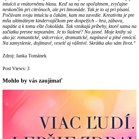
intuícii a vnútornému hlasu. Keď sa na ne spoľahnem, zvyčajne
neskončím pri citrónoch, ale pri limonáde. Tak je to aj pri písaní.
Počúvam svoju intuíciu a čakám, kam ma zavedie. Kreativita je pre
mňa ultimátnym kindervajíčkom pre dospelých – hra, zábava,
napätie a k tomu ešte čokoláda. Tak vznikajú príbehy, ktoré sama na
začiatku presne nepoznám. Je to šialené? No jasné. Moje knihy sú
ako ja: romantické, srdcervúce, dramatické, napínavé a plné emócií.
Na zamyslenie, dojímavé, veselé aj vášnivé. Skrátka ako sám život.“
Zdroj: Janka Tománek
Post Views:
3
Mohlo by vás zaujímať