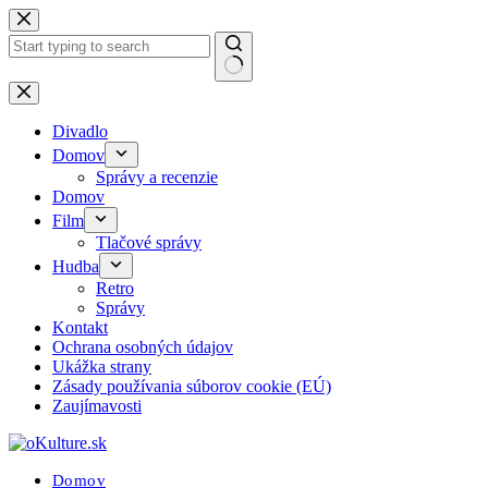
Skip
to
content
No
results
Divadlo
Domov
Správy a recenzie
Domov
Film
Tlačové správy
Hudba
Retro
Správy
Kontakt
Ochrana osobných údajov
Ukážka strany
Zásady používania súborov cookie (EÚ)
Zaujímavosti
Domov