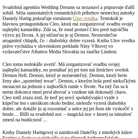
Svadobná agentúra Wedding Dreams sa nezastaví a pripravuje ďalší
sobáš. Séria samostatných romantických príbehov nemeckej autorky
Daniely Hartig pokračuje románom
Ulov svedka
. Tentokrát je
hlavnou protagonistkou Cleo, ktorá má zorganizovať svadbu svojej
najlepšej kamarátky. Zdá sa, že osud postaví Cleo pred najväčšiu
výzvu jej života. A jej súčasťou je aj Demon. Neznesiteľne
arogantný chlapík, čo – diabolsky dobre vyzerá. Kniha Ulov svedka
práve vychádza v slovenskom preklade Niny Vlhovej vo
vydavateľstve Albatros Media Slovakia na značke Lindeni.
Cleo tomu nedokáže uveriť. Má zorganizovať svadbu svojej
najlepšej kamarátky, no pomáhať jej pri tom má ženíchov svedok
Demon Hell. Demon, ktorý je neznesiteľný. Demon, ktorý berie
ženy ako „spotrebný tovar“. Demon, s ktorým bola pred niekoľkými
mesiacmi na jednom z najhorších rande v živote. Na istý čas sa k
nemu dokonca musí presťahovať a vznikne tak dokonalý chaos.
Cleo totiž zrazu zistí, že keď jej nový spolubývajúci vyjde z
kúpeľne len s uterákom okolo bedier, nielenže vyzerá diabolsky
dobre, ale dokáže ju aj rozosmiať a srdce jej pri ňom ide vyskočiť z
hrude… Blíži sa svadobná noc – magická noc v ktorej sa minulosť
zmení na budúcnosť…
Knihy Daniely Hartigovej si zamilovali čitateľky z mnohých kútov
Európy a často sa o nich píše aj na rôznych knihomoľských