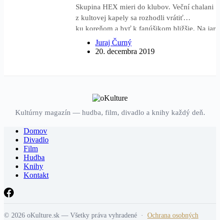
Skupina HEX mieri do klubov. Veční chalani
z kultovej kapely sa rozhodli vrátiť
ku koreňom a byť k fanúšikom bližšie. Na jar
budúceho roka sa vyberú na klubové turné
Juraj Čurný
naprieč celým Slovenskom. Nenechajte si
20. decembra 2019
ujsť hexácke hity aj chuťovky v podaní
Fefeho, Yxa, Šarkana a Tybykeho na
BACK…
Kultúrny magazín — hudba, film, divadlo a knihy každý deň.
Domov
Divadlo
Film
Hudba
Knihy
Kontakt
© 2026 oKulture.sk — Všetky práva vyhradené ·
Ochrana osobných