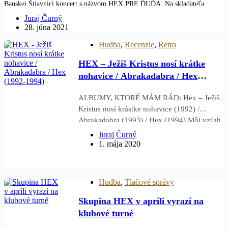
Banskej Štiavnici koncert s názvom HEX PRE ĎUĎA. Na skladateľa
a producenta Ďuďa si HEXáci zaspomínajú aj 20.8.2021 na akcii GRAPE
Juraj Čurný
POD…
28. júna 2021
Hudba
,
Recenzie
,
Retro
HEX – Ježiš Kristus nosí krátke
nohavice / Abrakadabra / Hex
(1992-1994)
ALBUMY, KTORÉ MÁM RÁD: Hex – Ježiš
Kristus nosí krástke nohavice (1992) /
Abrakadabra (1993) / Hex (1994) Môj vzťah
k Hexu prekračuje rámce obvyklých
Juraj Čurný
fanúšikovských alebo pracovných vzťahov,
1. mája 2020
nakoľko som sa do jeho histórie aktívne
zapojil – najskôr ako fanúšik,…
Hudba
,
Tlačové správy
Skupina HEX v apríli vyrazí na
klubové turné