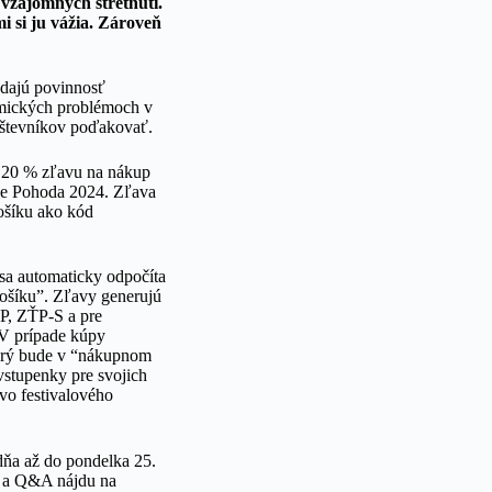
 vzájomných stretnutí.
i si ju vážia. Zároveň
adajú povinnosť
omických problémoch v
návštevníkov poďakovať.
 20 % zľavu na nákup
cie Pohoda 2024. Zľava
košíku ako kód
 sa automaticky odpočíta
ošíku”. Zľavy generujú
ŤP, ZŤP-S a pre
 V prípade kúpy
ktorý bude v “nákupnom
vstupenky pre svojich
vo festivalového
dňa až do pondelka 25.
e a Q&A nájdu na