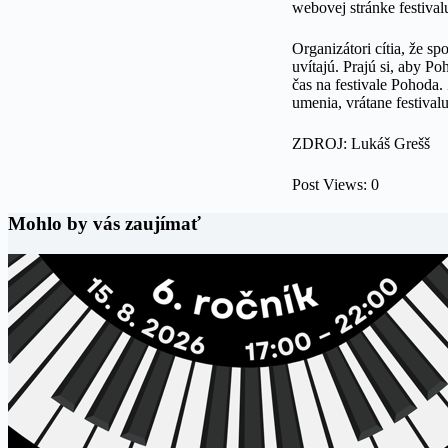
webovej stránke festiva
Organizátori cítia, že s
uvítajú. Prajú si, aby Po
čas na festivale Pohoda
umenia, vrátane festiva
ZDROJ: Lukáš Grešš
Post Views:
0
Mohlo by vás zaujímať