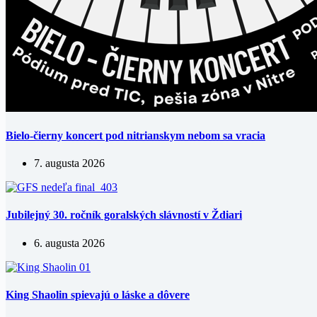
Bielo-čierny koncert pod nitrianskym nebom sa vracia
7. augusta 2026
Jubilejný 30. ročník goralských slávností v Ždiari
6. augusta 2026
King Shaolin spievajú o láske a dôvere