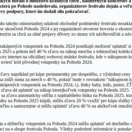
etkých obralo o množstvo krásnych chvíľ, nádherných koncertov a
ktorá po Pohode nasledovala, organizátorov festivalu dojala a veľm
vy podpory, ktoré im dodali silu pokračovať.
du takejto mimoriadnej udalosti obchodné podmienky festivalu nezakl
ne ukončenú Pohodu 2024 a jej organizátori otvorene hovoria o ekon
e, ktorým sa chcú za silné prejavy dôvery zo strany ich návštevníčok a 
 zakúpených vstupeniek na Pohodu 2024 ponúkajú možnosť uplatniť si
u 2025 a pritom tiež 40 % zľavu na nákup merchu z tohtoročnej kolek
 cez internet na oficiálnej webovej stránke festivalu, kde v nákupnom 
 uviesť kód pôvodnej vstupenky na Pohodu 2024.
 zľavy napríklad pri kúpe permanentky pre dospelého, z výslednej ceny
 sa zníži suma za merch o 40 %, pokiaľ bude v rovnakom “nákupnom k
kúpených vstupeniek na Pohodu 2024, t.j. lístky baby, kids, junior, Z
 zľava dá uplatniť na nákup ktorejkoľvek vstupenky na Pohodu 2025.
v sa zľava automaticky odčíta z najdrahšieho lístka na Pohodu 2025, 
 lístky na Pohodu 2025 kúpili, môžu zľavu 20 % využiť pre kúpu ďalšej 
riateľku a samozrejme si môžu uplatniť zľavu 40 % na akékoľvek množst
lia a držiteľky vstupeniek za Pohodu 2024 môžu uplatniť od dnešného 
ci na e-shope festivalu Pohoda. Všetky podrobné informácie k ponuk