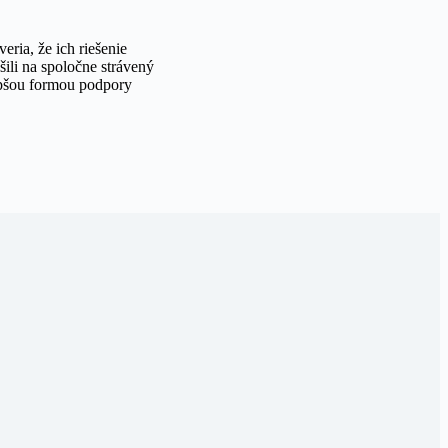
eria, že ich riešenie
ešili na spoločne strávený
lepšou formou podpory