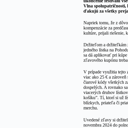
ukončenie festivalu vš
Vlna spolupatričnosti, 
ďakujú za všetky preja
Napriek tomu, že z dôvo
kompenzácie za predčas
kultúre, prijali riešeni
Držiteľom a držiteľkám
jedného lístka na Pohod
sa dá aplikovať pri kúpe
zľavového kupónu treba
V prípade využitia tejto
viac ako 25 € a zároveň
čiarové kódy všetkých za
dospelých. A rovnako sa
viacerých druhov lístko
košíku”. Tí, ktorí si už
blízkych, priateľa či p
merchu.
Uvedené zľavy si držite
novembra 2024 do polno