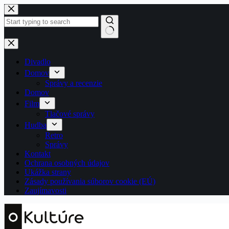
Skip
to
content
No
results
Divadlo
Domov
Správy a recenzie
Domov
Film
Tlačové správy
Hudba
Retro
Správy
Kontakt
Ochrana osobných údajov
Ukážka strany
Zásady používania súborov cookie (EÚ)
Zaujímavosti