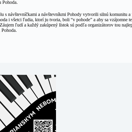
lu Pohoda.
polu s návštevníčkami a návštevníkmi Pohody vytvorili silnú komunitu a v
hoda i všetci ľudia, ktorí ju tvoria, boli “v pohode” a aby sa vzájomne t
. Záujem ľudí a každý zakúpený lístok sú podľa organizátorov tou naj
lu Pohoda.