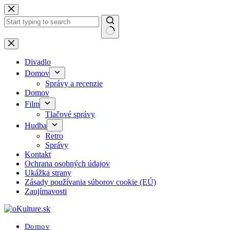
Skip
to
content
No
results
Divadlo
Domov
Správy a recenzie
Domov
Film
Tlačové správy
Hudba
Retro
Správy
Kontakt
Ochrana osobných údajov
Ukážka strany
Zásady používania súborov cookie (EÚ)
Zaujímavosti
Domov