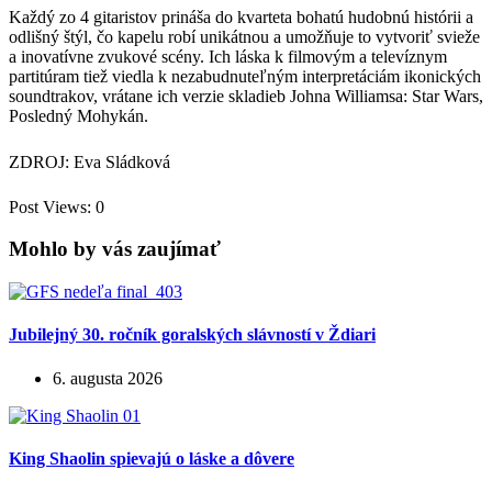
Každý zo 4 gitaristov prináša do kvarteta bohatú hudobnú histórii a
odlišný štýl, čo kapelu robí unikátnou a umožňuje to vytvoriť svieže
a inovatívne zvukové scény. Ich láska k filmovým a televíznym
partitúram tiež viedla k nezabudnuteľným interpretáciám ikonických
soundtrakov, vrátane ich verzie skladieb Johna Williamsa: Star Wars,
Posledný Mohykán.
ZDROJ: Eva Sládková
Post Views:
0
Mohlo by vás zaujímať
Jubilejný 30. ročník goralských slávností v Ždiari
6. augusta 2026
King Shaolin spievajú o láske a dôvere