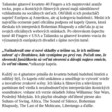
Talianske gitarové kvarteto 40 Fingers a ich majstrovské aranže
rocku, popu a ikonických filmových piesní majú stámiliónové
vzhliadnutia na sociálnych sieťach. Obľúbili si ich poslucháči
naprieč Európou aj Amerikou, ale aj kolegovia hudobníci. Medzi ich
najväčšia ocenenie patrí oficiálna podpora od kapely Queen, ktorá
tlieskala ich interpretácii Bohemian Rhapsody a zdieľala ju aj na
svojich oficiálnych webových stránkach. Po obrovskom úspechu
turné 40 Fingers v USA a Taliansku sa gitarové kvarteto vracia do
významných európskych divadiel s úplne novým turné.
„Naštudovali sme si nové skladby a tešíme sa, že ich môžeme
zahrať aj v Bratislave, kde vystúpime po prvý raz. Počuli sme, že
slovenskí fanúšikovia sú veľmi otvorení a dávajú najavo emócie,
čo veľmi vítame,“
odkazuje kapela.
Každý zo 4 gitaristov prináša do kvarteta bohatú hudobnú histórii a
odlišný štýl, čo kapelu robí unikátnou a umožňuje to vytvoriť svieže
a inovatívne zvukové scény. Ich láska k filmovým a televíznym
partitúram tiež viedla k nezabudnuteľným interpretáciám ikonických
soundtrakov, vrátane ich verzie skladieb Johna Williamsa: Star Wars,
Posledný Mohykán. Ich playlist obsahuje obľúbené piesne ako
Sultans of Swing, Africa, The Sound of Silence, Bohemian
Rhapsody, The Last of the Mohicans, Libertango a ďalšie.