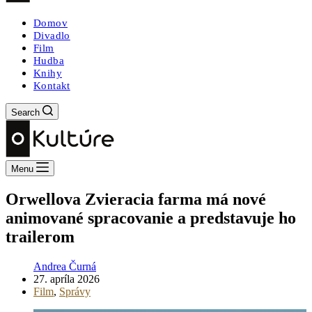
Domov
Divadlo
Film
Hudba
Knihy
Kontakt
Search
Menu
Orwellova Zvieracia farma má nové
animované spracovanie a predstavuje ho
trailerom
Andrea Čurná
27. apríla 2026
Film
,
Správy