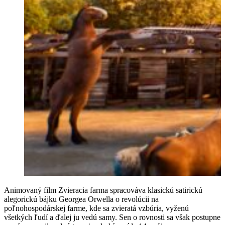
Animovaný film Zvieracia farma spracováva klasickú satirickú
alegorickú bájku Georgea Orwella o revolúcii na
poľnohospodárskej farme, kde sa zvieratá vzbúria, vyženú
všetkých ľudí a ďalej ju vedú samy. Sen o rovnosti sa však postupne