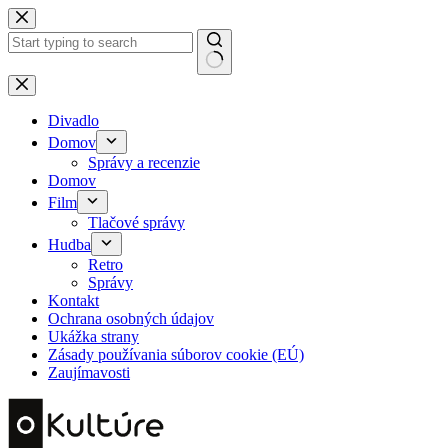
Skip
to
content
No
results
Divadlo
Domov
Správy a recenzie
Domov
Film
Tlačové správy
Hudba
Retro
Správy
Kontakt
Ochrana osobných údajov
Ukážka strany
Zásady používania súborov cookie (EÚ)
Zaujímavosti