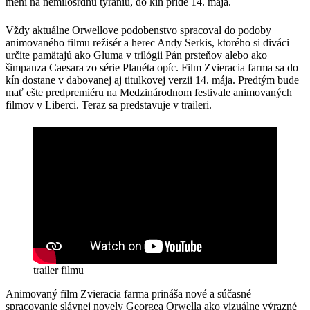
mení na nemilosrdnú tyraniu, do kín príde 14. mája.
Vždy aktuálne Orwellove podobenstvo spracoval do podoby
animovaného filmu režisér a herec Andy Serkis, ktorého si diváci
určite pamätajú ako Gluma v trilógii Pán prsteňov alebo ako
šimpanza Caesara zo série Planéta opíc. Film Zvieracia farma sa do
kín dostane v dabovanej aj titulkovej verzii 14. mája. Predtým bude
mať ešte predpremiéru na Medzinárodnom festivale animovaných
filmov v Liberci. Teraz sa predstavuje v traileri.
trailer filmu
Animovaný film Zvieracia farma prináša nové a súčasné
spracovanie slávnej novely Georgea Orwella ako vizuálne výrazné