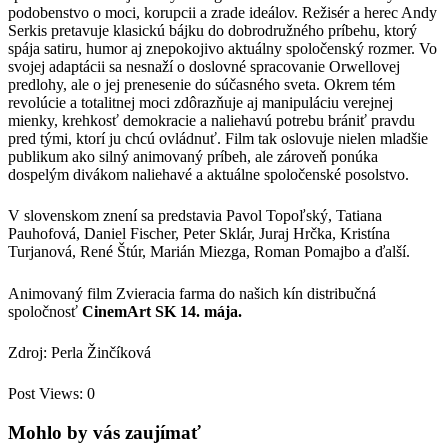
podobenstvo o moci, korupcii a zrade ideálov. Režisér a herec Andy
Serkis pretavuje klasickú bájku do dobrodružného príbehu, ktorý
spája satiru, humor aj znepokojivo aktuálny spoločenský rozmer. Vo
svojej adaptácii sa nesnaží o doslovné spracovanie Orwellovej
predlohy, ale o jej prenesenie do súčasného sveta. Okrem tém
revolúcie a totalitnej moci zdôrazňuje aj manipuláciu verejnej
mienky, krehkosť demokracie a naliehavú potrebu brániť pravdu
pred tými, ktorí ju chcú ovládnuť. Film tak oslovuje nielen mladšie
publikum ako silný animovaný príbeh, ale zároveň ponúka
dospelým divákom naliehavé a aktuálne spoločenské posolstvo.
V slovenskom znení sa predstavia Pavol Topoľský, Tatiana
Pauhofová, Daniel Fischer, Peter Sklár, Juraj Hrčka, Kristína
Turjanová, René Štúr, Marián Miezga, Roman Pomajbo a ďalší.
Animovaný film Zvieracia farma do našich kín distribučná
spoločnosť
CinemArt SK 14. mája.
Zdroj: Perla Žinčíková
Post Views:
0
Mohlo by vás zaujímať