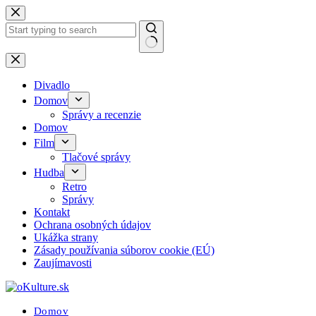
Skip
to
content
No
results
Divadlo
Domov
Správy a recenzie
Domov
Film
Tlačové správy
Hudba
Retro
Správy
Kontakt
Ochrana osobných údajov
Ukážka strany
Zásady používania súborov cookie (EÚ)
Zaujímavosti
Domov