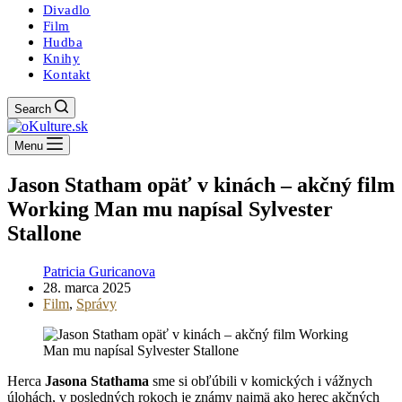
Divadlo
Film
Hudba
Knihy
Kontakt
Search
Menu
Jason Statham opäť v kinách – akčný film
Working Man mu napísal Sylvester
Stallone
Patricia Guricanova
28. marca 2025
Film
,
Správy
Herca
Jasona Stathama
sme si obľúbili v komických i vážnych
úlohách, v posledných rokoch je známy najmä ako herec akčných