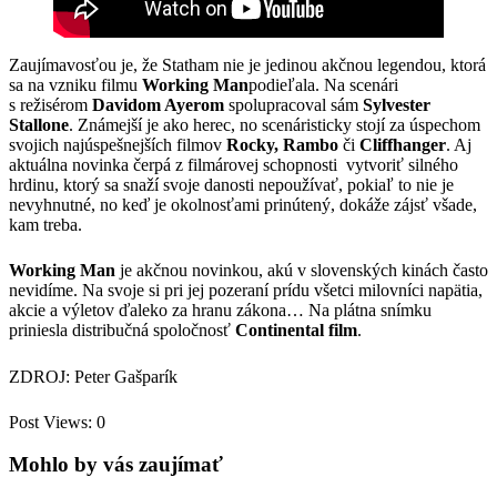
Zaujímavosťou je, že Statham nie je jedinou akčnou legendou, ktorá
sa na vzniku filmu
Working Man
podieľala. Na scenári
s režisérom
Davidom Ayerom
spolupracoval sám
Sylvester
Stallone
. Známejší je ako herec, no scenáristicky stojí za úspechom
svojich najúspešnejších filmov
Rocky, Rambo
či
Cliffhanger
. Aj
aktuálna novinka čerpá z filmárovej schopnosti vytvoriť silného
hrdinu, ktorý sa snaží svoje danosti nepoužívať, pokiaľ to nie je
nevyhnutné, no keď je okolnosťami prinútený, dokáže zájsť všade,
kam treba.
Working Man
je akčnou novinkou, akú v slovenských kinách často
nevidíme. Na svoje si pri jej pozeraní prídu všetci milovníci napätia,
akcie a výletov ďaleko za hranu zákona… Na plátna snímku
priniesla distribučná spoločnosť
Continental film
.
ZDROJ: Peter Gašparík
Post Views:
0
Mohlo by vás zaujímať