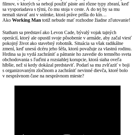
filmov, v ktorých sa nebojí použiť päste ani rôzne typy zbraní, keď
sa vysporiadava s tými, čo mu stoja v ceste. A do tej by sa mu
nemali stavať ani v snímke, ktorá práve prišla do kín…
Ako
Working Man
totiž nebude mať rozhodne žiadne zľutovanie!
Statham sa predstaví ako Levon Cade, bývalý vojak tajných
operácií, ktorý ale opustil svoje pôsobenie v armáde, aby začal viesť
pokojný život ako stavebný robotník. Situácia sa však radikálne
zmení, keď unesú dcéru jeho šéfa, ktorú považuje za vlastnú rodinu.
Hrdina sa ju vydá zachrániť a pátranie ho zavedie do temného sveta
obchodovania s ľuďmi a rozsiahlej korupcie, ktorá siaha oveľa
hlbšie, než si kedy dokázal predstaviť. Podarí sa mu zvíťaziť v boji
s organizovaným zločinom a zachrániť nevinné dievča, ktoré bolo
v nesprávnom čase na nesprávnom mieste?