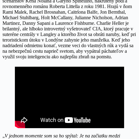
scenáristov Kena Nolana a Garyho Spinelliho, nakrútený podľa
rovnomenného románu Roberta Littella z roku 1981. Hrajú v ňom
Rami Malek, Rachel Brosnahan, Caitríona Balfe, Jon Bernthal,
Michael Stuhlbarg, Holt McCallany, Julianne Nicholson, Adrian
Martinez, Danny Sapani a Laurence Fishburne. Charlie Heller je
brilantný, ale hlboko introvertný vyšetrovateľ CIA, ktorý pracuje v
suteréne centrály v Langley a ktorého život sa obráti naruby, keď pri
teroristickom útoku v Londýne zahynie jeho manželka. Keď jeho
nadriadení odmietnu konať, vezme veci do vlastných rúk a vydá sa
na nebezpečnú cestu naprieč svetom, aby vypátral páchateľov a
využil svoju inteligenciu ako najlepšiu zbraň na pomstu.
„
V jednom momente som sa ho spýtal: Je na začiatku medzi