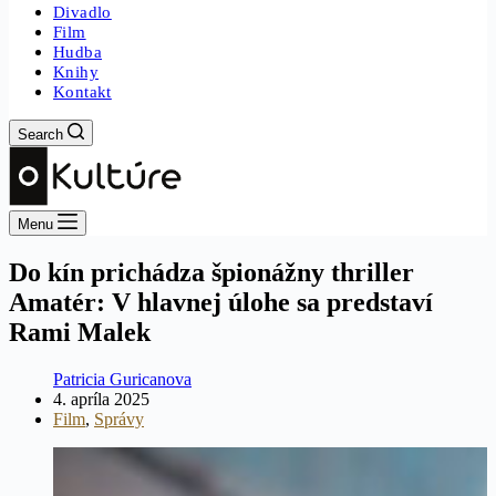
Divadlo
Film
Hudba
Knihy
Kontakt
Search
Menu
Do kín prichádza špionážny thriller
Amatér: V hlavnej úlohe sa predstaví
Rami Malek
Patricia Guricanova
4. apríla 2025
Film
,
Správy