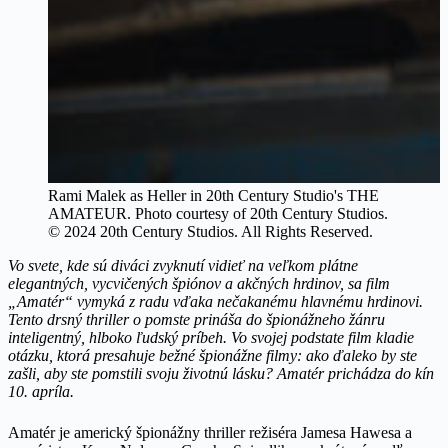
Rami Malek as Heller in 20th Century Studio's THE
AMATEUR. Photo courtesy of 20th Century Studios.
© 2024 20th Century Studios. All Rights Reserved.
Vo svete, kde sú diváci zvyknutí vidieť na veľkom plátne
elegantných, vycvičených špiónov a akčných hrdinov, sa film
„Amatér“ vymyká z radu vďaka nečakanému hlavnému hrdinovi.
Tento drsný thriller o pomste prináša do špionážneho žánru
inteligentný, hlboko ľudský príbeh. Vo svojej podstate film kladie
otázku, ktorá presahuje bežné špionážne filmy: ako ďaleko by ste
zašli, aby ste pomstili svoju životnú lásku? Amatér prichádza do kín
10. apríla.
Amatér je americký špionážny thriller režiséra Jamesa Hawesa a