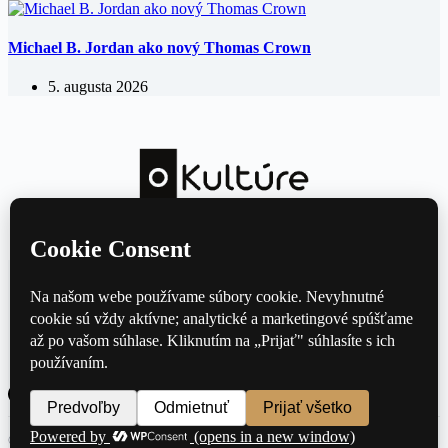
Michael B. Jordan ako nový Thomas Crown
5. augusta 2026
Kultúrny magazín — hudba, film, divadlo a knihy každý deň.
Domov
Divadlo
Film
Hudba
Knihy
Kontakt
© 2026 oKulture.sk — Všetky práva vyhradené ·
Ochrana osobných