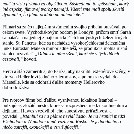
mať tú víziu priamo za objektívom. Sústredí ma to spôsobom, ktorý
iné aspekty filmovej tvorby nemajú. Všetci sme mali spolu skvelú
dynamiku, čo filmu pridalo na autenticite.“
Filmári sa za čo najlepším stvárnením svojho príbehu presúvali po
celom svete. Východiskovým bodom je Londýn, pričom smrť Sarah
sa natáčala na jednej z najikonickejších londýnskych železničných
staníc, St. Pancras, kde sa nachádza vysokorýchlostná železničná
linka Eurostar. Maleka mimoriadne teší, že produkcia mohla rušnú
stanicu uzavrieť.
„Odpusťte nám všetci, ktorí ste v tých dňoch
cestovali,“
hovorí.
Herci a štáb zamierili aj do Paríža, aby nakrútili exteriérové scény, v
ktorých Heller loví jedného z teroristov, a potom sa vydali do
Marseille, kde sa odohrali ďalšie momenty Hellerovho
dobrodružstva.
Pre tvorcov filmu bol ďalšou vysnívanou lokalitou Istanbul –
pulzujúce, zložité mesto, ktoré sa rozprestiera medzi kontinentmi a
dejinami. Hawes vyzdvihol jeho sugestívnu príťažlivosť a
povedal:
„Istanbul sa na plátne nevidí často. Je na hranici medzi
Východom a Západom a má väzby na Rusko. Je jednoducho o
niečo ostrejší, exotickejší a vzrušujúcejší.“