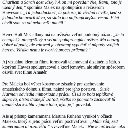
Charliem a Sarah dosť lásky? A on mi povedal: Nie, Rami, toto je
všedný deň,“
spomína Malek na spoliuprácu s režisérom
Hawesom.
„Tá jednoduchosť, tá pokora, tá všedná chvíľa, keď si
jednoducho uvaril kávu, sa stala tou najtragickejšou vecou. V tej
chvíli som sa od neho veľa naučil.“
Herec Holt McCallany má na režiséra veľmi podobný názor:
„Je to
energický, premýšľavý a veľmi spolupracujúci režisér. Má naozaj
dobré nápady, ale zároveň je otvorený vypočuť si nápady svojich
hercov. Vďaka nemu je tvorivý proces príjemný.
“
Aj vizuálnu identitu filmu formovali talentovaní dizajnéri a štáb, s
ktorými Hawes spolupracoval a ktorí jemným, ale silným spôsobom
oživili svet filmu Amatér.
Pre Maleka bol výber kostýmov zásadný pre zachovanie
amatérskeho dojmu z filmu, najmä pre jeho postavu.
„Suzie
Harman odviedla mimoriadnu prácu. Či už to bola tepláková
súprava, alebo drsnejší vzhľad, všetko to pomohlo zachovať tú
amatérsku kvalitu v jadre toho, kým je,“
povedal.
Ale aj prístup kameramana Martina Ruheho vynikol v očiach
Maleka, ktorý si jeho prácu veľmi pochvaľoval.
„Mám rád, keď
kameraman aj rozmýšľa,“
vysvetľuje Malek.
„Nie je nič lepšie, ako