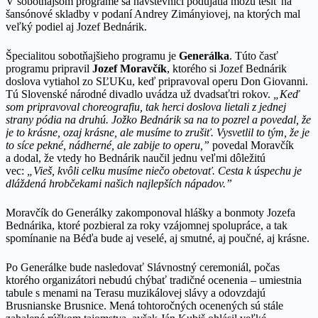
V sobotňajšom programe sa návštevníci podujatia môžu tešiť na
šansónové skladby v podaní Andrey Zimányiovej, na ktorých mal
veľký podiel aj Jozef Bednárik.
Špecialitou sobotňajšieho programu je
Generálka
. Túto časť
programu pripravil
Jozef Moravčík
, ktorého si Jozef Bednárik
doslova vytiahol zo SĽUKu, keď pripravoval operu Don Giovanni.
Tú Slovenské národné divadlo uvádza už dvadsaťtri rokov.
„Keď
som pripravoval choreografiu, tak herci doslova lietali z jednej
strany pódia na druhú. Jožko Bednárik sa na to pozrel a povedal, že
je to krásne, ozaj krásne, ale musíme to zrušiť. Vysvetlil to tým, že je
to síce pekné, nádherné, ale zabije to operu,”
povedal Moravčík
a dodal, že vtedy ho Bednárik naučil jednu veľmi dôležitú
vec:
„Vieš, kvôli celku musíme niečo obetovať. Cesta k úspechu je
dláždená hrobčekami našich najlepších nápadov.”
Moravčík do Generálky zakomponoval hlášky a bonmoty Jozefa
Bednárika, ktoré pozbieral za roky vzájomnej spolupráce, a tak
spomínanie na Béďa bude aj veselé, aj smutné, aj poučné, aj krásne.
Po Generálke bude nasledovať Slávnostný ceremoniál, počas
ktorého organizátori nebudú chýbať tradičné ocenenia – umiestnia
tabule s menami na Terasu muzikálovej slávy a odovzdajú
Brusnianske Brusnice. Mená tohtoročných ocenených sú stále