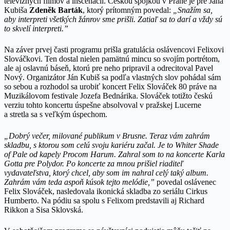
televíznych filmov a inscenácií. Českou spojkou v Prahe je pre Jána
Kubiša
Zdeněk Barták
, ktorý prítomným povedal:
„Snažím sa,
aby interpreti všetkých žánrov sme prišli. Zatiaľ sa to darí a vždy sú
to skvelí interpreti.”
Na záver prvej časti programu prišla gratulácia oslávencovi Felixovi
Slováčkovi. Ten dostal nielen pamätnú mincu so svojím portrétom,
ale aj oslavnú báseň, ktorú pre neho pripravil a odrecitoval Pavel
Nový. Organizátor Ján Kubiš sa podľa vlastných slov pohádal sám
so sebou a rozhodol sa urobiť koncert Felix Slováček 80 práve na
Muzikálovom festivale Jozefa Bednárika. Slováček totižto českú
verziu tohto koncertu úspešne absolvoval v pražskej Lucerne
a stretla sa s veľkým úspechom.
„Dobrý večer, milované publikum v Brusne. Teraz vám zahrám
skladbu, s ktorou som celú svoju kariéru začal. Je to Whiter Shade
of Pale od kapely Procom Harum. Zahral som to na koncerte Karla
Gotta pre Polydor. Po koncerte za mnou prišiel riaditeľ
vydavateľstva, ktorý chcel, aby som im nahral celý taký album.
Zahrám vám teda aspoň kúsok tejto melódie,”
povedal oslávenec
Felix Slováček, nasledovala ikonická skladba zo seriálu Cirkus
Humberto. Na pódiu sa spolu s Felixom predstavili aj Richard
Rikkon a Sisa Sklovská.