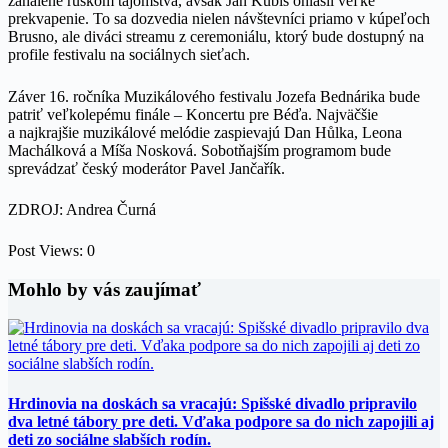
zahalené rúškom tajomstva, avšak Ján Kubiš ohlásil veľké
prekvapenie. To sa dozvedia nielen návštevníci priamo v kúpeľoch
Brusno, ale diváci streamu z ceremoniálu, ktorý bude dostupný na
profile festivalu na sociálnych sieťach.
Záver 16. ročníka Muzikálového festivalu Jozefa Bednárika bude
patriť veľkolepému finále – Koncertu pre Béďa. Najväčšie
a najkrajšie muzikálové melódie zaspievajú Dan Hůlka, Leona
Machálková a Míša Nosková. Sobotňajším programom bude
sprevádzať český moderátor Pavel Jančařík.
ZDROJ: Andrea Čurná
Post Views:
0
Mohlo by vás zaujímať
Hrdinovia na doskách sa vracajú: Spišské divadlo pripravilo
dva letné tábory pre deti. Vďaka podpore sa do nich zapojili aj
deti zo sociálne slabších rodín.