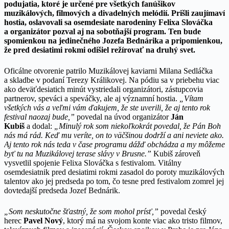
podujatia, ktoré je určené pre všetkých fanúšikov
muzikálových, filmových a divadelných melódií. Prišli zaujímaví
hostia, oslavovali sa osemdesiate narodeniny Felixa Slováčka
a organizátor pozval aj na sobotňajší program. Ten bude
spomienkou na jedinečného Jozefa Bednárika a pripomienkou,
že pred desiatimi rokmi odišiel režírovať na druhý svet.
Oficálne otvorenie patrilo Muzikálovej kaviarni Milana Sedláčka
a skladbe v podaní Terezy Králikovej. Na pódiu sa v priebehu viac
ako deväťdesiatich minút vystriedali organizátori, zástupcovia
partnerov, speváci a speváčky, ale aj významní hostia.
„Vítam
všetkých vás a veľmi vám ďakujem, že ste uverili, že aj tento rok
festival naozaj bude,”
povedal na úvod organizátor
Ján
Kubiš
a dodal:
„Minulý rok som niekoľkokrát povedal, že Pán Boh
nás má rád. Keď mu veríte, on to väčšinou dodrží a ani neviete ako.
Aj tento rok nás teda v čase programu dážď obchádza a my môžeme
byť tu na Muzikálovej terase slávy v Brusne.”
Kubiš zároveň
vysvetlil spojenie Felixa Slováčka s festivalom. Vitálny
osemdesiatnik pred desiatimi rokmi zasadol do poroty muzikálových
talentov ako jej predseda po tom, čo tesne pred festivalom zomrel jej
dovtedajší predseda Jozef Bednárik.
„Som neskutočne šťastný, že som mohol prísť,”
povedal český
herec
Pavel Nový
, ktorý má na svojom konte viac ako tristo filmov,