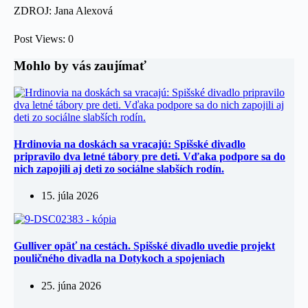
ZDROJ: Jana Alexová
Post Views:
0
Mohlo by vás zaujímať
Hrdinovia na doskách sa vracajú: Spišské divadlo
pripravilo dva letné tábory pre deti. Vďaka podpore sa do
nich zapojili aj deti zo sociálne slabších rodín.
15. júla 2026
Gulliver opäť na cestách. Spišské divadlo uvedie projekt
pouličného divadla na Dotykoch a spojeniach
25. júna 2026