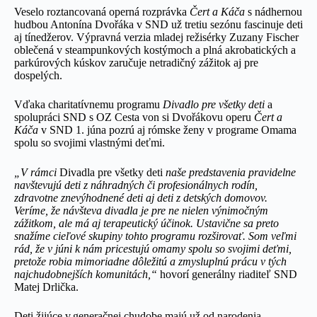
Veselo roztancovaná operná rozprávka
Čert a Káča
s nádhernou
hudbou Antonína Dvořáka v SND už tretiu sezónu fascinuje deti
aj tínedžerov. Výpravná verzia mladej režisérky Zuzany Fischer
oblečená v steampunkových kostýmoch a plná akrobatických a
parkúrových kúskov zaručuje netradičný zážitok aj pre
dospelých.
Vďaka charitatívnemu programu
Divadlo pre všetky deti
a
spolupráci SND s OZ Cesta von si Dvořákovu operu
Čert a
Káča
v SND 1. júna pozrú aj rómske ženy v programe Omama
spolu so svojimi vlastnými deťmi.
„V rámci
Divadla pre všetky deti
naše predstavenia pravidelne
navštevujú deti z náhradných či profesionálnych rodín,
zdravotne znevýhodnené deti aj deti z detských domovov.
Veríme, že návšteva divadla je pre ne nielen výnimočným
zážitkom, ale má aj terapeutický účinok. Ustavične sa preto
snažíme cieľové skupiny tohto programu rozširovať. Som veľmi
rád, že v júni k nám pricestujú omamy spolu so svojimi deťmi,
pretože robia mimoriadne dôležitú a zmysluplnú prácu v tých
najchudobnejších komunitách,“
hovorí generálny riaditeľ SND
Matej Drlička.
Deti žijúce v generačnej chudobe majú už od narodenia