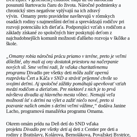
posunutú štartovaciu čiaru do života. Náročné podmienky a
chronický stres negatívne vplývajú na ich zdravý
vývin. Omamy preto pravidelne navštevujú v rómskych
osadách rodiny s najmenšími deťmi a sprevádzajú rodičov pri
rozvoji potenciálu ich dieťaťa. Podporujúci vzťah s rodičom a
základy získané zo spoločných hier poskytujú deťom z
najchudobnejších komunít možnosti ďalšieho rozvoja v škôlke a
škole.
„Omamy robia náročnú prácu priamo v teréne, preto je veľmi
dôležité, aby mali aj ony dostatok priestoru na načerpanie
nových síl. Sme veľmi radi, že vďaka charitatívnemu
programu
Divadlo pre všetky deti
môžu zažiť opernú
rozprávku
Čert a Káča
v SND a stráviť príjemné chvíle so
svojimi deťmi. Aj spoločné zážitky pomáhajú upevňovať vzťah
medzi rodičom a dieťaťom. Pre niektoré z nich je to prvá
návšteva divadla aj hlavného mesta vôbec. Nemajú veľa
možností ísť s deťmi na výlet a zažiť niečo nové, preto si
pozvanie našich omám s deťmi veľmi vážime,“
dodáva Janine
Lacho, programová manažérka programu Omama.
Okrem omám prídu na Deň detí do SND vďaka
projektu
Divadlo pre všetky deti
aj deti z Centier pre deti a
rodiny z Bratislavy, Kolárova, Bernolákova, Považskej Bystrice,