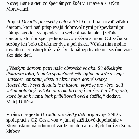
Novej Bane a deti zo špeciálnych škôl v Trnave a Zlatých
Moravciach.
Projekt
Divadlo pre všetky deti
sa SND darí financovať vďaka
darcom, ktorí naň prispievajú dobrovoľnými príspevkami pri
nákupe svojich vstupeniek na webe divadla, ale aj vďaka
darcom, ktorí prispeli jednorazovo vyššou sumou. Od začiatku
sezóny ich bolo už takmer dva a pol tisíca. Vďaka nim mohlo
divadlo na vlastnej koži zažiť v aktuálnej divadelnej sezóne viac
ako tisíc detí.
„Všetkým darcom patrí naša obrovská vďaka. Sú dôležitým
dôkazom toho, že naša spoločnosť ešte úplne nestráca svoju
ľudskosť, empatiu, lásku a túžbu robiť dobré skutky.
Rozprávkový svet divadla je miestom, ktoré je pre vývoj detí
veľmi potrebný. Vďaka darcom ho majú možnosť zažiť aj deti,
ktoré by sa k nemu inak približovali oveľa ťažšie,“
dodáva
Matej Drlička.
V rámci projektu
Divadlo pre všetky deti
pripravuje SND v
spolupráci s OZ Cesta von v júni aj zážitkové dopoludnie v
Slovenskom národnom divadle pre deti a mladých ľudí zo Zebra
klubov.