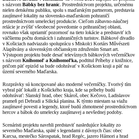
s názvom
Bábky bez hraníc
. Prostredníctvom projektu, určenému
nielen detskému publiku, spolu s maďarským partnerom, predstavia
zaujímavé lokality na slovensko-maďarskom pohraničí
prostredníctvom umeleckej produkcie. Cieľom zábavno-náučnej
relácie je zvýšiť všeobecné povedomie o prihraničnej oblasti,
rovnako však upriamiť pozornosť na tieto lokácie a predstaviť ich
väčšiemu počtu domácich i zahraničných turistov. Bábkové divadlo
v Košiciach nadviazalo spoluprácu s Miskolci Kortárs Művészeti
Alapítvány a slovenským občianskym združením Smart art.
Výstupom projektu bude desať televíznych bábkových večerníčkov
s názvom
Knihomoľ a Knihomoľka,
podtitul Príbehy z knižnice,
pričom päť epizód sa bude odohrávať v Košickom kraji a päť na
území severného Maďarska.
Rozprávky sú koncipované ako moderné večerníčky. Tvorivý tím
vybral päť lokalít z Košického kraja, kde sa príbehy budú
odohrávať: Slanský hrad, obec Skároš, obec Kečovo, Ladislavov
prameň pri Debradi a Silická planina. K týmto miestam sa viažu
zaujímavé povesti a legendy, ktoré budú zhmotnené prostredníctvom
hercov a bábok do umelecky zaujímavej a nevšednej podoby.
Scenáristi projektu navrhli predstaviť nasledujúce lokality zo
severného Maďarska, späté s legendami z dávnych čias: obec
Karcsa, mestečko Sárospatak, hrad Regéc, jazero Hámori a hrad