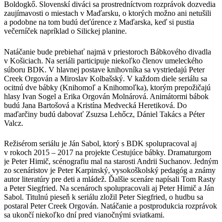
Boldogkő. Slovenskí diváci sa prostredníctvom rozprávok dozvedia
zaujímavosti o miestach v Maďarsku, o ktorých možno ani netušili
a podobne na tom budú deťúrence z Maďarska, keď si pustia
večerníček napríklad o Silickej planine.
Natáčanie bude prebiehať najmä v priestoroch Bábkového divadla
v Košiciach. Na seriáli participuje niekoľko členov umeleckého
súboru BDK. V hlavnej postave knihovníka sa vystriedajú Peter
Creek Orgován a Miroslav Kolbašský. V každom diele seriálu sa
ocitnú dve bábky (Knihomoľ a Knihomoľka), ktorým prepožičajú
hlasy Ivan Sogel a Erika Orgován Molnárová. Animátormi bábok
budú Jana Bartošová a Kristína Medvecká Heretiková. Do
maďarčiny budú dabovať Zsuzsa Lehőcz, Dániel Takács a Péter
Valcz.
Režisérom seriálu je Ján Sabol, ktorý s BDK spolupracoval aj
v rokoch 2015 – 2017 na projekte Cestujúce bábky. Dramaturgom
je Peter Himič, scénografiu mal na starosti Andrii Suchanov. Jedným
zo scenáristov je Peter Karpinský, vysokoškolský pedagóg a známy
autor literatúry pre deti a mládež. Ďalšie scenáre napísali Tom Rasty
a Peter Siegfried. Na scenároch spolupracovali aj Peter Himič a Ján
Sabol. Titulnú pieseň k seriálu zložil Peter Siegfried, o hudbu sa
postaral Peter Creek Orgován. Natáčanie a postprodukcia rozprávok
sa ukončí niekoľko dní pred vianočnými sviatkami.