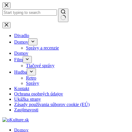
Skip
to
content
No
results
Divadlo
Domov
Správy a recenzie
Domov
Film
Tlačové správy
Hudba
Retro
Správy
Kontakt
Ochrana osobných údajov
Ukážka strany
Zásady používania súborov cookie (EÚ)
Zaujímavosti
Domov