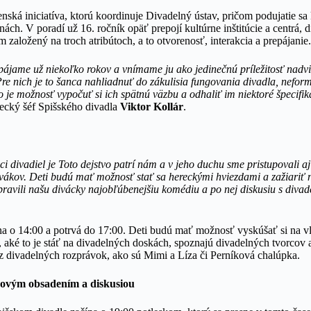
enská iniciatíva, ktorú koordinuje Divadelný ústav, pričom podujatie sa
nách. V poradí už 16. ročník opäť prepojí kultúrne inštitúcie a centrá, 
 založený na troch atribútoch, a to otvorenosť, interakcia a prepájanie.
pájame už niekoľko rokov a vnímame ju ako jedinečnú príležitosť nadvi
re nich je to šanca nahliadnuť do zákulisia fungovania divadla, nefo
to je možnosť vypočuť si ich spätnú väzbu a odhaliť im niektoré špecifik
ecký šéf Spišského divadla
Viktor Kollár
.
v
 divadiel je Toto dejstvo patrí nám a v jeho duchu sme pristupovali a
ivákov. Deti budú mať možnosť stať sa hereckými hviezdami a zažiariť 
pravili našu divácky najobľúbenejšiu komédiu a po nej diskusiu s diva
na o 14:00 a potrvá do 17:00. Deti budú mať možnosť vyskúšať si na vl
 aké to je stáť na divadelných doskách, spoznajú divadelných tvorcov 
 z divadelných rozprávok, ako sú Mimi a Líza či Perníková chalúpka.
ovým obsadením a diskusiou