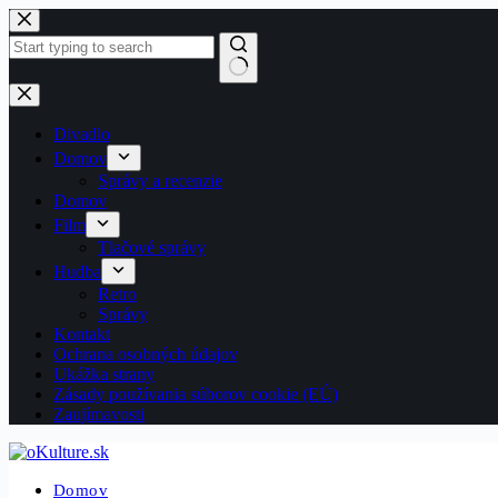
Skip
to
content
No
results
Divadlo
Domov
Správy a recenzie
Domov
Film
Tlačové správy
Hudba
Retro
Správy
Kontakt
Ochrana osobných údajov
Ukážka strany
Zásady používania súborov cookie (EÚ)
Zaujímavosti
Domov