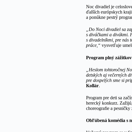
Noc divadiel je celoslov
ďalších európskych kraji
a ponúkne pestrý program
„Do Noci divadiel sa za
s diváčkami a divákmi. P
s divadelníkmi, pre nás 
práce,“
vysvetľuje umel
Program plný zážitko
„Heslom tohtoročnej Noci
detských aj večerných d
pre dospelých sme si pri
Kollár
.
Program pre deti sa začí
herecký konkurz. Zažijú,
choreografie a pesničky
Obľúbená komédia s n