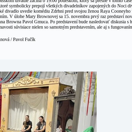
išskom divadle začína o 19:00 potleskom, ktorý sa presne v tomto čas
ktoré symbolicky prepojí všetkých divadelníkov zapojených do Noci div
ké divadlo uvedie komédiu Zdrhni pred svojou ženou Raya Cooneyho v
ním. V úlohe Mary Brownovej sa 15. novembra prvý raz predstaví nov
na Browna Pavol Gmuca. Po predstavení bude nasledovať diskusia s h
mavosti súvisiace nielen so samotným predstavením, ale aj s fungovaní
anová / Pavol Fučík