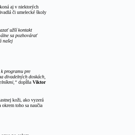
 koná aj v niektorých
divadlá či umelecké školy
azať užší kontakt
rmálne sa pozhovárať
á našej
j k programu pre
na divadelných doskách,
delníkmi,“
dopĺňa
Viktor
astnej koži, ako vyzerá
a okrem toho sa naučia