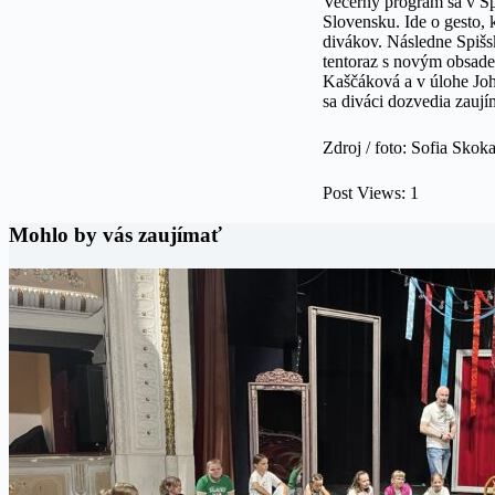
Večerný program sa v Sp
Slovensku. Ide o gesto, 
divákov. Následne Spišs
tentoraz s novým obsade
Kaščáková a v úlohe Joh
sa diváci dozvedia zaují
Zdroj / foto: Sofia Skok
Post Views:
1
Mohlo by vás zaujímať