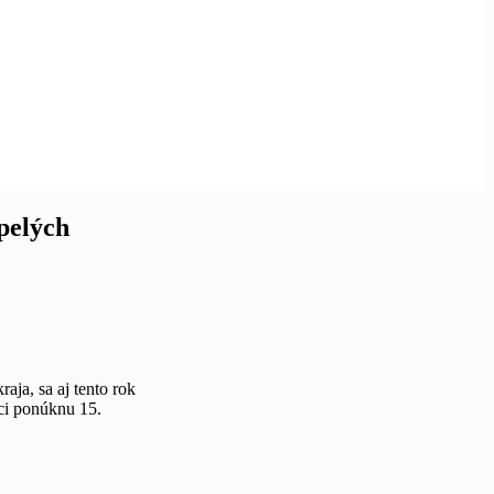
spelých
aja, sa aj tento rok
íci ponúknu 15.