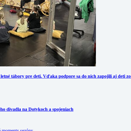
etné tábory pre deti. Vďaka podpore sa do nich zapojili aj deti zo 
ného divadla na Dotykoch a spojeniach