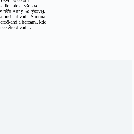
e ozve po celom
adiel, ale aj všetkých
 réžii Anny Šoltýsovej,
á posila divadla Simona
erečkami a hercami, kde
m celého divadla.