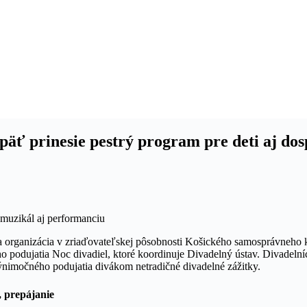
opäť prinesie pestrý program pre deti aj do
a organizácia v zriaďovateľskej pôsobnosti Košického samosprávneho kr
ho podujatia Noc divadiel, ktoré koordinuje Divadelný ústav. Divadeln
nimočného podujatia divákom netradičné divadelné zážitky.
, prepájanie