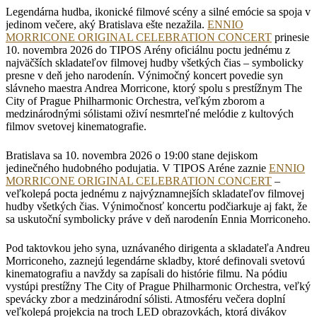
Legendárna hudba, ikonické filmové scény a silné emócie sa spoja v
jedinom večere, aký Bratislava ešte nezažila.
ENNIO
MORRICONE ORIGINAL CELEBRATION CONCERT
prinesie
10. novembra 2026 do TIPOS Arény oficiálnu poctu jednému z
najväčších skladateľov filmovej hudby všetkých čias – symbolicky
presne v deň jeho narodenín. Výnimočný koncert povedie syn
slávneho maestra Andrea Morricone, ktorý spolu s prestížnym The
City of Prague Philharmonic Orchestra, veľkým zborom a
medzinárodnými sólistami oživí nesmrteľné melódie z kultových
filmov svetovej kinematografie.
Bratislava sa 10. novembra 2026 o 19:00 stane dejiskom
jedinečného hudobného podujatia. V TIPOS Aréne zaznie
ENNIO
MORRICONE ORIGINAL CELEBRATION CONCERT
–
veľkolepá pocta jednému z najvýznamnejších skladateľov filmovej
hudby všetkých čias. Výnimočnosť koncertu podčiarkuje aj fakt, že
sa uskutoční symbolicky práve v deň narodenín Ennia Morriconeho.
Pod taktovkou jeho syna, uznávaného dirigenta a skladateľa Andreu
Morriconeho, zaznejú legendárne skladby, ktoré definovali svetovú
kinematografiu a navždy sa zapísali do histórie filmu. Na pódiu
vystúpi prestížny The City of Prague Philharmonic Orchestra, veľký
spevácky zbor a medzinárodní sólisti. Atmosféru večera doplní
veľkolepá projekcia na troch LED obrazovkách, ktorá divákov