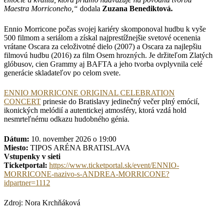
Maestra Morriconeho,“
dodala
Zuzana Benediktová.
Ennio Morricone počas svojej kariéry skomponoval hudbu k vyše
500 filmom a seriálom a získal najprestížnejšie svetové ocenenia
vrátane Oscara za celoživotné dielo (2007) a Oscara za najlepšiu
filmovú hudbu (2016) za film Osem hrozných. Je držiteľom Zlatých
glóbusov, cien Grammy aj BAFTA a jeho tvorba ovplyvnila celé
generácie skladateľov po celom svete.
ENNIO MORRICONE ORIGINAL CELEBRATION
CONCERT
prinesie do Bratislavy jedinečný večer plný emócií,
ikonických melódií a autentickej atmosféry, ktorá vzdá hold
nesmrteľnému odkazu hudobného génia.
Dátum:
10. november 2026 o 19:00
Miesto:
TIPOS ARÉNA BRATISLAVA
Vstupenky v sieti
Ticketportal:
https://www.ticketportal.sk/event/ENNIO-
MORRICONE-nazivo-s-ANDREA-MORRICONE?
idpartner=1112
Zdroj: Nora Krchňáková