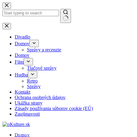
Skip
to
content
No
results
Divadlo
Domov
Správy a recenzie
Domov
Film
Tlačové správy
Hudba
Retro
Správy
Kontakt
Ochrana osobných údajov
Ukážka strany
Zásady používania súborov cookie (EÚ)
Zaujímavosti
Domov