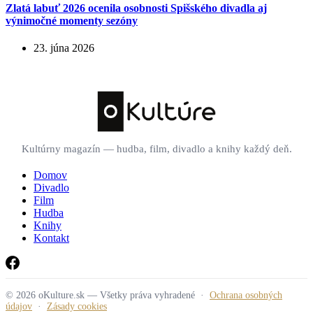
Zlatá labuť 2026 ocenila osobnosti Spišského divadla aj
výnimočné momenty sezóny
23. júna 2026
Kultúrny magazín — hudba, film, divadlo a knihy každý deň.
Domov
Divadlo
Film
Hudba
Knihy
Kontakt
© 2026 oKulture.sk — Všetky práva vyhradené ·
Ochrana osobných
údajov
·
Zásady cookies