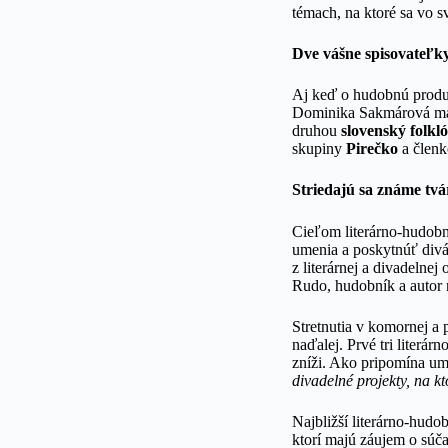
témach, na ktoré sa vo s
Dve vášne spisovateľk
Aj keď o hudobnú produkc
Dominika Sakmárová má 
druhou
slovenský folkló
skupiny
Pirečko
a člen
Striedajú sa známe tv
Cieľom literárno-hudobn
umenia a poskytnúť di
z literárnej a divadelnej
Rudo, hudobník a autor
Stretnutia v komornej a 
naďalej. Prvé tri literá
zníži. Ako pripomína um
divadelné projekty, na k
Najbližší literárno-hudo
ktorí majú záujem o súča