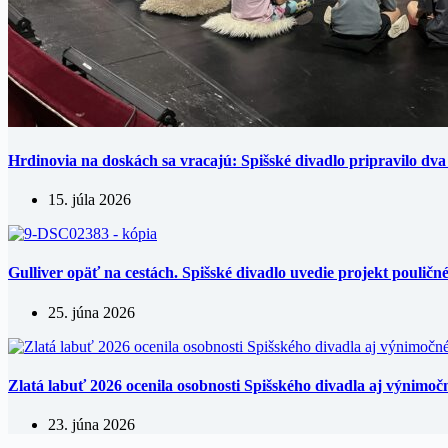
Hrdinovia na doskách sa vracajú: Spišské divadlo pripravilo dva l
15. júla 2026
Gulliver opäť na cestách. Spišské divadlo uvedie projekt poulič
25. júna 2026
Zlatá labuť 2026 ocenila osobnosti Spišského divadla aj výnimo
23. júna 2026