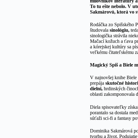
milovníkov literatúry 
To tu ešte nebolo. V u
Sakmárovú, ktorá vo sv
Rodáčka zo Spišského P
študovala
sinológiu,
teda
sinologička strávila ni
Mačací kožuch a ťava pr
a kórejskej kultúry sa p
veľkému čitateľskému zá
Magický Spiš a Biele 
V najnovšej knihe Biel
prepája
skutočné histor
dielni,
hrdinských činoc
oblasti zakomponovala d
Diela spisovateľky získa
porantalo sa dostala medz
súťaži sci-fi a fantasy 
Dominika Sakmárová počas
tvorbu a život. Podujati