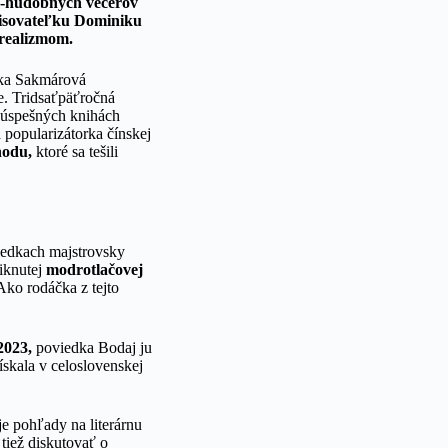
rno-hudobných večerov
spisovateľku Dominiku
 realizmom.
a Sakmárová
he. Tridsaťpäťročná
j úspešných knihách
popularizátorka čínskej
hodu,
ktoré sa tešili
iedkach majstrovsky
niknutej
modrotlačovej
ko rodáčka z tejto
2023,
poviedka Bodaj ju
ískala v celoslovenskej
e pohľady na literárnu
 tiež diskutovať o