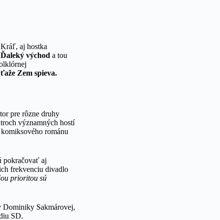
Kráľ, aj hostka
e
Ďaleký východ
a tou
olklórnej
súťaže Zem spieva.
tor pre rôzne druhy
 troch významných hostí
o komiksového románu
ú pokračovať aj
 ich frekvenciu divadlo
ou prioritou sú
kov Dominiky Sakmárovej,
údiu SD.