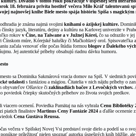
a kultúry. Divadlo v tomto roku pokračuje v úspešnej sérii literá
torok 18. februára privíta hostiteľ večera Milo Kráľ talentovanú 
ojej najnovšej knihe Biele mesto spája históriu Spiša s magickým
odhradia je známa najmä svojimi
knihami o ázijskej kultúre.
Dominik
 čínsky jazyk, literatúru, dejiny a kultúru na Karlovej univerzite v Pra
ekoľko rokov
v Číne, na Taiwane a v Južnej Kórei,
čo sa odrazilo v je
i Čínskom múre, Kórejské halušky či Mačkohlavý orol. Spisovateľka a 
ísaniu začala venovať ešte počas štúdia formou
blogov z Ďalekého výc
ujmu. Jej autentické príbehy obsahujú riadnu dávku humoru.
mesto
e mesto sa Dominika Sakmárová vracia domov na Spiš. V siedmich pov
ické udalosti
s fantáziou a mágiou. Čitatelia v nich nájdu príbehy o za
h obyvateľov Olšavice či
zaklínadlách bačov z Levočských vrchov.
A
o poviedok čriepky skutočných príbehov zo života svojich predkov.
li viacero ocenení. Poviedka Pamätaj na nás vyhrala
Cenu Bibliotéky 
i piatich finalistov
Martinus Ceny Fantázie 2024
a ďalšie ocenenie z
poviedok
Cena Gustáva Reussa.
 večera v Spišskej Novej Vsi predstaví svoje dielo a podelí sa o svoj
e ponúkne príležitosť nielen spoznať autorku úspešných kníh bližšie, ale