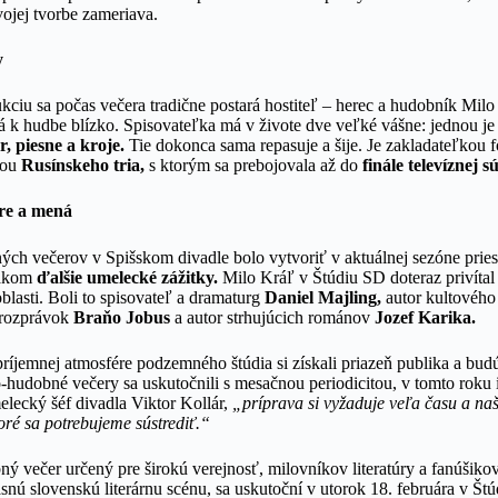
vojej tvorbe zameriava.
y
iu sa počas večera tradične postará hostiteľ – herec a hudobník Milo 
k hudbe blízko. Spisovateľka má v živote dve veľké vášne: jednou j
r, piesne a kroje.
Tie dokonca sama repasuje a šije. Je zakladateľkou f
kou
Rusínskeho tria,
s ktorým sa prebojovala až do
finále televíznej 
áre a mená
ých večerov v Spišskom divadle bolo vytvoriť v aktuálnej sezóne pries
vákom
ďalšie umelecké zážitky.
Milo Kráľ v Štúdiu SD doteraz privítal
 oblasti. Boli to spisovateľ a dramaturg
Daniel Majling,
autor kultovéh
 rozprávok
Braňo Jobus
a autor strhujúcich románov
Jozef Karika.
príjemnej atmosfére podzemného štúdia si získali priazeň publika a bud
rno-hudobné večery sa uskutočnili s mesačnou periodicitou, v tomto roku
elecký šéf divadla Viktor Kollár,
„príprava si vyžaduje
veľa času a naš
toré sa potrebujeme sústrediť.“
bný večer určený pre širokú verejnosť, milovníkov literatúry a fanúši
snú slovenskú literárnu scénu, sa uskutoční v utorok 18. februára v Št