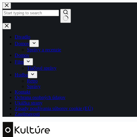
Skip
to
content
No
results
Divadlo
Domov
Správy a recenzie
Domov
Film
Tlačové správy
Hudba
Retro
Správy
Kontakt
Ochrana osobných údajov
Ukážka strany
Zásady používania súborov cookie (EÚ)
Zaujímavosti