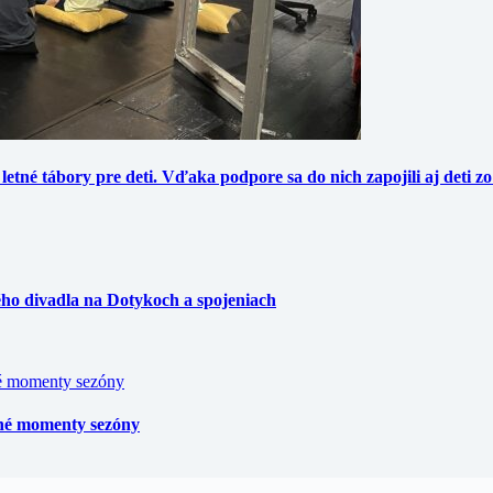
etné tábory pre deti. Vďaka podpore sa do nich zapojili aj deti zo 
ného divadla na Dotykoch a spojeniach
čné momenty sezóny