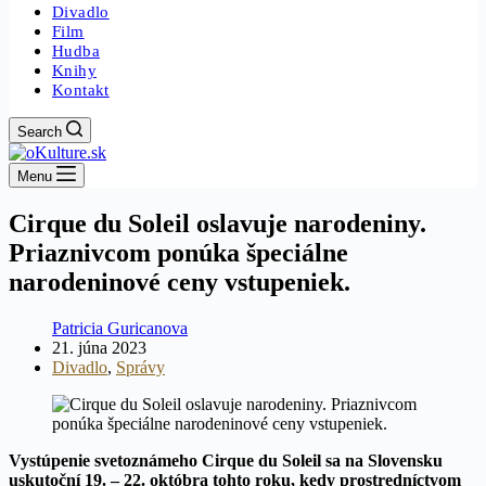
Divadlo
Film
Hudba
Knihy
Kontakt
Search
Menu
Cirque du Soleil oslavuje narodeniny.
Priaznivcom ponúka špeciálne
narodeninové ceny vstupeniek.
Patricia Guricanova
21. júna 2023
Divadlo
,
Správy
Vystúpenie svetoznámeho Cirque du Soleil sa na Slovensku
uskutoční
19. – 22. októbra
tohto roku, kedy prostredníctvom