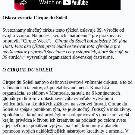
Oslava výročia Cirque du Soleil
Svetoznámy slnečný cirkus tento týždeň oslavuje 39. výročie od
svojho vzniku. Na počesť svojich “narodenín“ pre priaznivcov
pripravili “Cirque Week“.
„Cirque du Soleil bol založený 16. júna
1984. Viac ako týždeň preto budú oslavovať toto výročie a pre
návštevníkov pripravili špeciálne ceny vstupeniek, ktoré štartujú na
39 eurách,“
vysvetľujú organizátori slovenskej časti turné.
O CIRQUE DU SOLEIL
Cirque du Soleil nanovo definoval svetové vnímanie cirkusu, a to od
začínajúcich talentov, až po etablované mená. Kanadská
organizácia, so sídlom v Montreale, sa stala na 6 kontinentoch
globálnym lídrom v oblasti živej zábavy vďaka vytváraniu
pohlcujúcich a ikonických zážitkov na svetovej úrovni. Cirque du
Soleil sa spája s publikom tým, že je skutočný, ľudský a inkluzívny.
Spoločnosť, ktorá má privilégium spolupracovať s umelcami zo 64
krajín, privádza k životu ich kreativitu na pódiách po celom svete
a jej cieľom je pozitívne vplývať na ľudí, komunity a planétu
pomocou svojich najdôležitejších nástrojov: kreativity a umenia. V