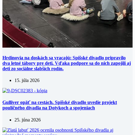
Hrdinovia na doskách sa vracajú: Spišské divadlo pripravilo
dva letné tábory pre deti. Vďaka podpore sa do nich zapojili aj
deti zo sociálne slabších rodín.
15. júla 2026
Gulliver opäť na cestách. Spišské divadlo uvedie projekt
pouličného divadla na Dotykoch a spojeniach
25. júna 2026