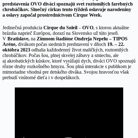
predstavenia OVO diváci spoznajú svet roztomilých farebných
chrobáčikov. Slnečný cirkus tento týždeň oslavuje narodeniny
a oslavy započal prostredníctvom Cirque Week.
Jedinečná produkcia
Cirque du Soleil
–
OVO
, s ktorou aktuálne
brázdia naprieč Európou, dorazí na Slovensko už túto jeseň.
V
Bratislave,
na
Zimnom štadióne Ondreja Nepelu – TIPOS
Aréne,
divákom počas siedmich predstavení v dňoch
19. – 22.
októbra 2023
odhalia každodenný život maličkých, roztomilých
chrobáčikov. Počas šou, plnej skvelej zábavy a smiechu, ale
aj akrobatických kúskov, ktoré vyrážajú dych, diváci OVO spoznajú
rôzne druhy rozkošného hmyzu. Šou plná interakcie s publikom je
mimoriadne vhodná pre detského diváka. Svojou hravosťou však
prebudí vnútorné dieťa i v dospelákoch.