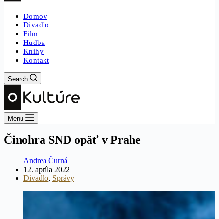
Domov
Divadlo
Film
Hudba
Knihy
Kontakt
Search
Menu
Činohra SND opäť v Prahe
Andrea Čurná
12. apríla 2022
Divadlo
,
Správy