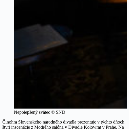
Nepolepšený svätec © SND
Činohra Slovenského národného divadla prezentuje v týchto dňoch
štyri inscenácie z Modrého salóna v Divadle Kolowrat v Prahe. Na