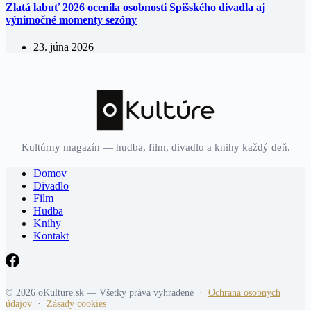
Zlatá labuť 2026 ocenila osobnosti Spišského divadla aj
výnimočné momenty sezóny
23. júna 2026
Kultúrny magazín — hudba, film, divadlo a knihy každý deň.
Domov
Divadlo
Film
Hudba
Knihy
Kontakt
© 2026 oKulture.sk — Všetky práva vyhradené ·
Ochrana osobných
údajov
·
Zásady cookies