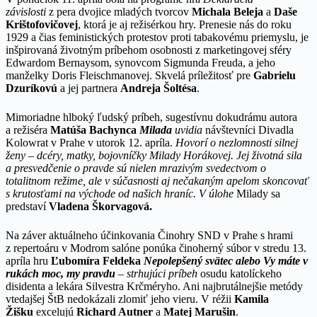
závislosti
z pera dvojice mladých tvorcov
Michala Beleja
a
Daše
Krištofovičovej
, ktorá je aj režisérkou hry. Prenesie nás do roku
1929 a čias feministických protestov proti tabakovému priemyslu, je
inšpirovaná životným príbehom osobnosti z marketingovej sféry
Edwardom Bernaysom, synovcom Sigmunda Freuda, a jeho
manželky Doris Fleischmanovej. Skvelá príležitosť pre
Gabrielu
Dzuríkovú
a jej partnera
Andreja Šoltésa
.
Mimoriadne hlboký ľudský príbeh, sugestívnu dokudrámu autora
a režiséra
Matúša Bachynca
Milada
uvidia
návštevníci Divadla
Kolowrat v Prahe v utorok 12. apríla.
Hovorí o nezlomnosti silnej
ženy – dcéry, matky, bojovníčky Milady Horákovej. Jej životná sila
a presvedčenie o pravde sú nielen mrazivým svedectvom o
totalitnom režime, ale v súčasnosti aj nečakaným apelom skoncovať
s krutosťami na východe od našich hraníc. V úlohe
Milady sa
predstaví
Vladena Škorvagová.
Na záver aktuálneho účinkovania Činohry SND v Prahe s hrami
z repertoáru v Modrom salóne ponúka činoherný súbor v stredu 13.
apríla hru
Ľubomíra Feldeka
Nepolepšený
svätec alebo Vy máte v
rukách moc, my pravdu
– strhujúci príbeh
osudu katolíckeho
disidenta a lekára Silvestra Krčméryho. Ani najbrutálnejšie metódy
vtedajšej ŠtB nedokázali zlomiť jeho vieru. V réžii
Kamila
Žišku
excelujú
Richard Autner
a
Matej Marušin
.