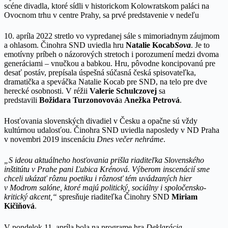
scéne divadla, ktoré sídli v historickom Kolowratskom paláci na
Ovocnom trhu v centre Prahy, sa prvé predstavenie v nedeľu
10. apríla 2022 stretlo vo vypredanej sále s mimoriadnym záujmom
a ohlasom. Činohra SND uviedla hru
Natalie Kocab
Sova
. Je to
emotívny príbeh o názorových stretoch i porozumení medzi dvoma
generáciami – vnučkou a babkou. Hru, pôvodne koncipovanú pre
desať postáv, prepísala úspešná súčasná česká spisovateľka,
dramatička a speváčka Natalie Kocab pre SND, na telo pre dve
herecké osobnosti. V réžii
Valerie Schulczovej
sa
predstavili
Božidara Turzonovová
a
Anežka Petrová
.
Hosťovania slovenských divadiel v Česku a opačne sú vždy
kultúrnou udalosťou. Činohra SND uviedla naposledy v ND Praha
v novembri 2019 inscenáciu
Dnes večer nehráme
.
„S ideou aktuálneho hosťovania prišla riaditeľka Slovenského
inštitútu v Prahe pani Ľubica Krénová. Výberom inscenácií sme
chceli ukázať rôznu poetiku i rôznosť tém uvádzaných hier
v Modrom salóne, ktoré majú politický, sociálny i spoločensko-
kritický akcent,“
spresňuje riaditeľka Činohry SND
Miriam
Kičiňová
.
V pondelok 11. apríla bola na programe hra
Deklarácia