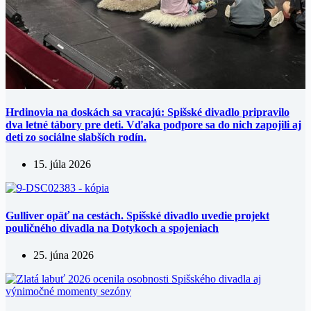
Hrdinovia na doskách sa vracajú: Spišské divadlo pripravilo
dva letné tábory pre deti. Vďaka podpore sa do nich zapojili aj
deti zo sociálne slabších rodín.
15. júla 2026
Gulliver opäť na cestách. Spišské divadlo uvedie projekt
pouličného divadla na Dotykoch a spojeniach
25. júna 2026