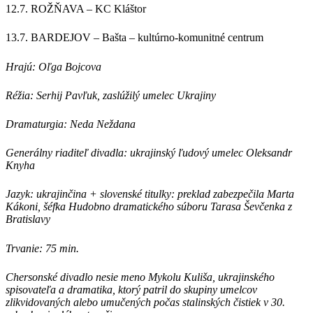
12.7. ROŽŇAVA – KC Kláštor
13.7. BARDEJOV – Bašta – kultúrno-komunitné centrum
Hrajú: Oľga Bojcova
Réžia: Serhij Pavľuk, zaslúžilý umelec Ukrajiny
Dramaturgia: Neda Neždana
Generálny riaditeľ divadla: ukrajinský ľudový umelec Oleksandr
Knyha
Jazyk: ukrajinčina + slovenské titulky: preklad zabezpečila Marta
Kákoni, šéfka Hudobno dramatického súboru Tarasa Ševčenka z
Bratislavy
Trvanie: 75 min.
Chersonské divadlo nesie meno Mykolu Kuliša, ukrajinského
spisovateľa a dramatika, ktorý patril do skupiny umelcov
zlikvidovaných alebo umučených počas stalinských čistiek v 30.