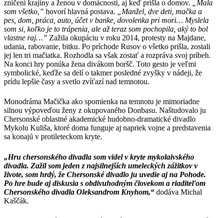
zničení krajiny a ženou v domácnosti, aj keď prišla o domov.
„Mala
som všetko,”
hovorí hlavná postava.
„Manžel, dve deti, mačka a
pes, dom, práca, auto, účet v banke, dovolenka pri mori… Myslela
som si, koľko je to trápenia, ale až teraz som pochopila, aký to bol
vlastne raj…”
Zažila okupáciu v roku 2014, protesty na Majdane,
udania, rabovanie, bitku. Po príchode Rusov o všetko prišla, zostali
jej len tri mačiatka. Rozhodla sa však zostať a rozpráva svoj príbeh.
Na konci hry ponúka žena divákom boršč. Toto gesto je veľmi
symbolické, keďže sa delí o takmer posledné zvyšky v nádeji, že
prídu lepšie časy a svetlo zvíťazí nad temnotou.
Monodráma Mačička ako spomienka na temnotu je mimoriadne
silnou výpoveďou ženy z okupovaného Donbasu. Naštudovalo ju
Chersonské oblastné akademické hudobno-dramatické divadlo
Mykolu Kuliša, ktoré doma funguje aj napriek vojne a predstavenia
sa konajú v protileteckom kryte.
„Hru chersonského divadla som videl v kryte mykolaivského
divadla. Zažil som jeden z najsilnejších umeleckých zážitkov v
živote, som hrdý, že Chersonské divadlo ju uvedie aj na Pohode.
Po hre bude aj diskusia s obdivuhodným človekom a riaditeľom
Chersonského divadla Oleksandrom Knyhom,“
dodáva Michal
Kaščák.