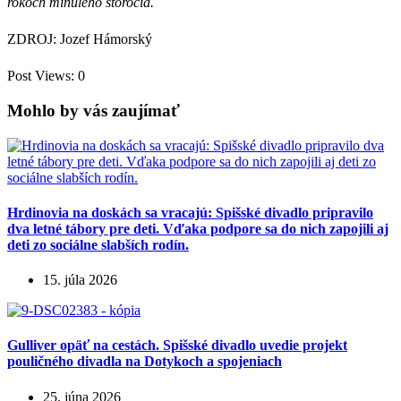
rokoch minulého storočia.
ZDROJ: Jozef Hámorský
Post Views:
0
Mohlo by vás zaujímať
Hrdinovia na doskách sa vracajú: Spišské divadlo pripravilo
dva letné tábory pre deti. Vďaka podpore sa do nich zapojili aj
deti zo sociálne slabších rodín.
15. júla 2026
Gulliver opäť na cestách. Spišské divadlo uvedie projekt
pouličného divadla na Dotykoch a spojeniach
25. júna 2026