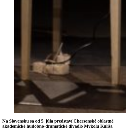
Na Slovensku sa od 5. júla predstaví Chersonské oblastné
akademické hudobno-dramatické divadlo Mykolu Kuliša