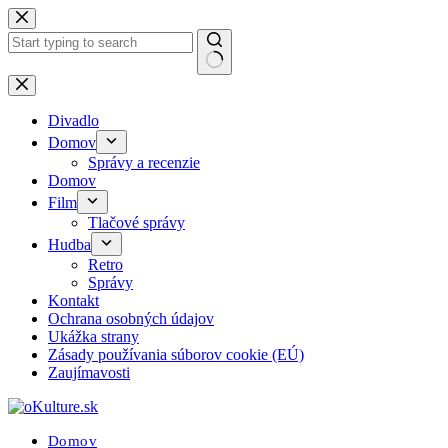
Skip
to
content
No
results
Divadlo
Domov
Správy a recenzie
Domov
Film
Tlačové správy
Hudba
Retro
Správy
Kontakt
Ochrana osobných údajov
Ukážka strany
Zásady používania súborov cookie (EÚ)
Zaujímavosti
Domov