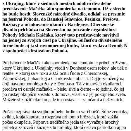
z Ukrajiny, ktoré v siedmich mestách odohrá divadelné
predstavenie Mačička ako spomienka na temnotu. Už v stredu
ho bude hostiť Slovenské národné divadlo, odkiaľ sa presunie
na festival Pohoda, do Banskej Štiavnice, Pezinka, Prešova,
Rožňavy a účinkovanie ukončí v Bardejove. Chersonské
divadlo prichádza na Slovensko na pozvanie organizátora
Pohody Michala Kaščáka, ktorý toto predstavenie navštívil
na jednej zo svojich ciest po Ukrajine. Súčasťou divadelného
turné bude aj krst rovnomennej knihy, ktorú vydáva Denník N
v spolupráci s festivalom Pohoda.
Predstavenie Mačička ako spomienka na temnotu je príbeh o živote,
ktorý Ukrajinci a Ukrajinky viedli v Donbase osem rokov, ale tiež o
realite, v ktorej sa v roku 2022 ocitli ľudia z Chersonskej,
Záporožskej, Luhanskej a Charkovskej oblasti. Dej je založený na
dojímavom monológu ženy z Donbasu. Tá v tmavých okuliaroch
predáva tri osirelé mačiatka – biele, sivé a čierne – to jediné, čo jej
po ruskej okupácii zostalo z domova, vlasti a z jej pokojného sveta.
Môžete si zložiť okuliare, ale tma ostáva – za očami a tiež v nich.
Počas rozprávania svojho príbehu hrdinka varí boršč. Šúpe zemiaky,
cviklu, krája kapustu a rozpráva pri tom o hrôzach, ktoré zažila
počas okupácie. Príprava tradičného jedla tak vyvažuje hrozivý
príbeh a zároveň ukazuje silu hrdinky, ktorá ostáva patriotkou aj po