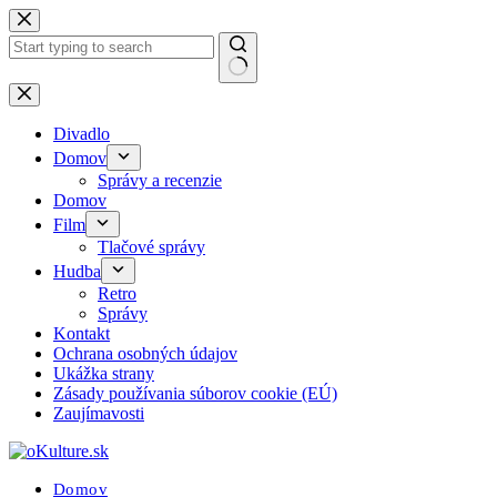
Skip
to
content
No
results
Divadlo
Domov
Správy a recenzie
Domov
Film
Tlačové správy
Hudba
Retro
Správy
Kontakt
Ochrana osobných údajov
Ukážka strany
Zásady používania súborov cookie (EÚ)
Zaujímavosti
Domov