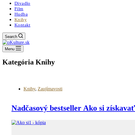
Divadlo
Film
Hudba
Knihy
Kontakt
Search
Menu
Kategória
Knihy
Knihy
,
Zaujímavosti
Nadčasový bestseller Ako si získavať