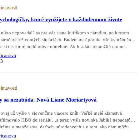
jímavosti
ychologičky, ktoré využijete v každodennom živote
 nikto nepovedal? sa pre vás stane kufríkom s náradím, po ktorom
náročných životných situáciách. Budete mať poruke všetky užitočné
ete si tie, ktoré budú práve potrebné. Ak hľadáte okamžitú pomoc,
tolu…
ricanova
23
jímavosti
dy sa nezabúda. Nová Liane Moriartyová
ovej už vyšlo v slovenčine viacero kníh, Veľké malé klamstvá
sfilmovalo HBO do seriálu…a teraz vyšla novinka Jablká nepadajú
dráma o manželstve, deťoch, súrodencoch a o tom, ako nám môžu
jviac milujeme, silno ublížiť. Všetci v meste…
ricanova