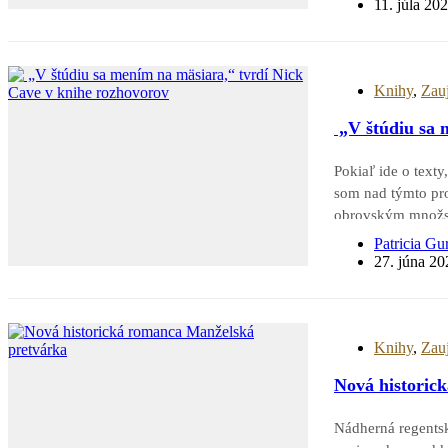
11. júla 20
Knihy
,
Zau
„V štúdiu sa 
Pokiaľ ide o text
som nad týmto pro
obrovským množst
Vždy však…
Patricia Gu
27. júna 20
Knihy
,
Zau
Nová historic
Nádherná regentsk