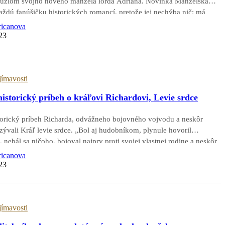
 kúzlom svojho nového manžela lorda Adriana. Novinka Manželská
každú fanúšičku historických romancí, pretože jej nechýba nič: má
ásky, napätie a dobrodružstvo, tajomstvo, ale aj škandál. Z tohto
ricanova
23
jímavosti
storický príbeh o kráľovi Richardovi, Levie srdce
storický príbeh Richarda, odvážneho bojovného vojvodu a neskôr
ezývali Kráľ levie srdce. „Bol aj hudobníkom, plynule hovoril
nebál sa ničoho, bojoval najprv proti svojej vlastnej rodine a neskôr
 výpravu do Svätej zeme, dnešného…
ricanova
23
jímavosti