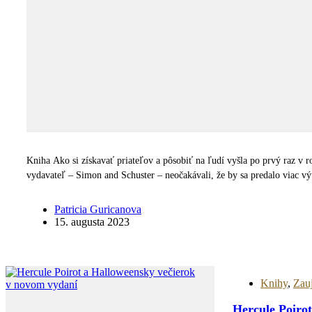
Kniha Ako si získavať priateľov a pôsobiť na ľudí vyšla po prvý raz v r
vydavateľ – Simon and Schuster – neočakávali, že by sa predalo viac v
Patricia Guricanova
15. augusta 2023
Knihy
,
Zau
Hercule Poiro