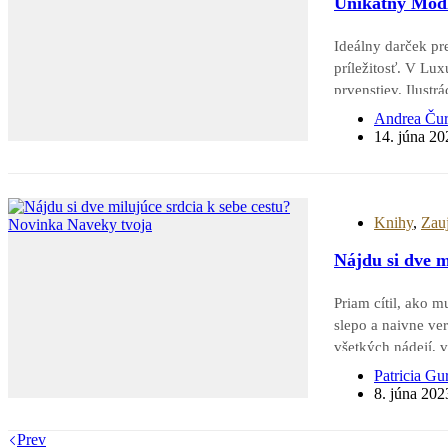
Unikátny Modl
Ideálny darček pre
príležitosť. V Lux
prvenstiev. Ilustr
Martin Augustín 
Andrea Ču
14. júna 20
Knihy
,
Zau
Nájdu si dve m
Priam cítil, ako 
slepo a naivne ver
všetkých nádejí,
Patricia Gu
8. júna 202
Prev