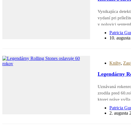
Vynikajúca detek
vydaní pri prílež
v polovici septem
Oscara Kenneth Br
Patricia Gu
Hercula Poirota.
10. august
Knihy
,
Zau
Legendárny Rol
Uznávaná rokenrol
zrodila pred 60.r
ktorej práve vyšl
príbeh tejto rozp
Patricia Gu
2. augusta 