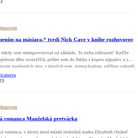
23
jímavosti
mením na mäsiara,“ tvrdí Nick Cave v knihe rozhovorov
y, nikdy som neimprovizoval od základu. To treba zdôrazniť. Keďže
jektom dlho rozmýšľal, prišiel som do štúdia s kopou nápadov a s
vom napísaných slov, z ktorých som, mimochodom, väčšinu zahodil.
ricanova
23
jímavosti
ká romanca Manželská pretvárka
á romanca, v ktorej musí mladá slobodná matka Elizabeth chrániť