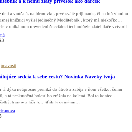
itebník a k nemu zlatý prívesok ako darček
 deti a vnúčatá, na birmovku, prvé sväté prijímanie, či na inú vhodnú
usnej knižnici vyšiel jedinečný Modlitebník , ktorý má niekoľko
ácie v unikátnom prevedení špeciálnej technológie zlatej tlače vytvoril
a ku knihe je ako darček…
rná
23
jímavosti
ilujúce srdcia k sebe cestu? Novinka Naveky tvoja
mu tá dýka neúprosne preniká do útrob a zabíja v ňom všetko, čomu
il, a tá neskutočná bolesť ho zrážala na kolená. Bol to koniec
 všetkých snov a túžob… Sľúbila sa inému…
ricanova
3