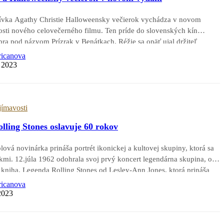
tívka Agathy Christie Halloweensky večierok vychádza v novom
itosti nového celovečerného filmu. Ten príde do slovenských kín
bra pod názvom Prízrak v Benátkach. Réžie sa opäť ujal držiteľ
anagh, ktorý zároveň stvárnil hlavnú úlohu slávneho detektíva
ricanova
…
a 2023
jímavosti
ling Stones oslavuje 60 rokov
ová novinárka prináša portrét ikonickej a kultovej skupiny, ktorá sa
okmi. 12.júla 1962 odohrala svoj prvý koncert legendárna skupina, o
a kniha. Legenda Rolling Stones od Lesley-Ann Jones, ktorá prináša
oruplnej, miestami divokej, no kultovej skupiny.…
ricanova
2023