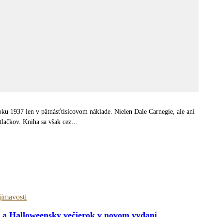
oku 1937 len v pätnásťtisícovom náklade. Nielen Dale Carnegie, ale ani
ýtlačkov. Kniha sa však cez…
jímavosti
t a Halloweensky večierok v novom vydaní