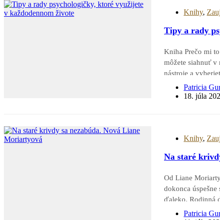
Knihy
,
Zau
Tipy a rady ps
Kniha Prečo mi to
môžete siahnuť v 
nástroje a vyberi
nalistujte si kapi
Patricia Gu
18. júla 20
Knihy
,
Zau
Na staré kriv
Od Liane Moriarty
dokonca úspešne 
ďaleko. Rodinná 
ľudia, ktorých na
Patricia Gu