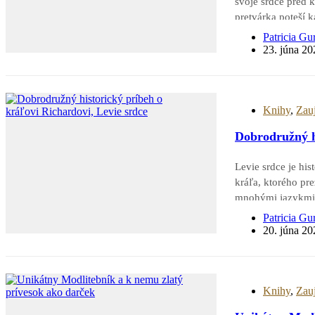
svoje srdce pred
pretvárka poteší 
veľa romantiky a l
Patricia Gu
príbehu…
23. júna 20
Knihy
,
Zau
Dobrodružný hi
Levie srdce je hi
kráľa, ktorého pr
mnohými jazykmi, 
viedol križiacku
Patricia Gu
20. júna 20
Knihy
,
Zau