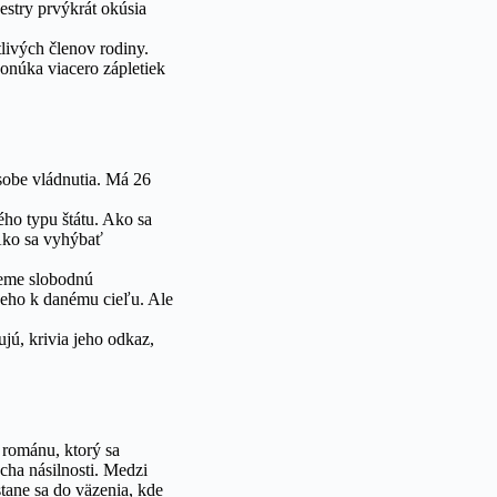
estry prvýkrát okúsia
tlivých členov rodiny.
onúka viacero zápletiek
sobe vládnutia. Má 26
ého typu štátu. Ako sa
 Ako sa vyhýbať
hceme slobodnú
úceho k danému cieľu. Ale
tujú, krivia jeho odkaz,
 románu, ktorý sa
cha násilnosti. Medzi
tane sa do väzenia, kde