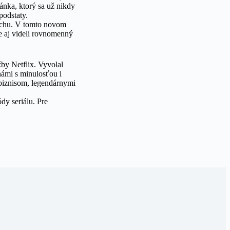
ánka, ktorý sa už nikdy
podstaty.
duchu. V tomto novom
e aj videli rovnomenný
by Netflix. Vyvolal
námi s minulosťou i
 biznisom, legendárnymi
dy seriálu. Pre