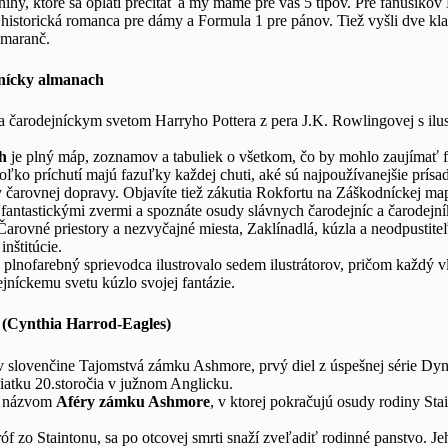
ihy, ktoré sa oplatí prečítať a my máme pre vás 5 tipov. Pre fanúšiko
historická romanca pre dámy a Formula 1 pre pánov. Tiež vyšli dve kl
omaranč.
nícky almanach
ca čarodejníckym svetom Harryho Pottera z pera J.K. Rowlingovej s ilu
ch
je plný máp, zoznamov a tabuliek o všetkom, čo by mohlo zaujímať f
 koľko príchutí majú fazuľky každej chuti, aké sú najpoužívanejšie prísa
 čarovnej dopravy. Objavíte tiež zákutia Rokfortu na Záškodníckej ma
s fantastickými zvermi a spoznáte osudy slávnych čarodejníc a čarodejní
arovné priestory a nezvyčajné miesta, Zaklínadlá, kúzla a neodpustiteľ
inštitúcie.
plnofarebný sprievodca ilustrovalo sedem ilustrátorov, pričom každý vlo
jníckemu svetu kúzlo svojej fantázie.
(Cynthia Harrod-Eagles)
v slovenčine Tajomstvá zámku Ashmore, prvý diel z úspešnej série Dy
iatku 20.storočia v južnom Anglicku.
s názvom
Aféry zámku Ashmore
, v ktorej pokračujú osudy rodiny St
óf zo Staintonu, sa po otcovej smrti snaží zveľadiť rodinné panstvo. J