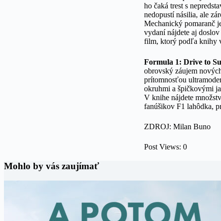
ho čaká trest s nepredst
nedopustí násilia, ale z
Mechanický pomaranč je 
vydaní nájdete aj doslo
film, ktorý podľa knihy 
Formula 1
: Drive to S
obrovský záujem nových f
prítomnosťou ultramoder
okruhmi a špičkovými ja
V knihe nájdete množstvo
fanúšikov F1 lahôdka, pri
ZDROJ: Milan Buno
Post Views:
0
Mohlo by vás zaujímať