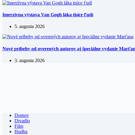
Imerzívna výstava Van Gogh láka tisíce ľudí
5. augusta 2026
Nové príbehy od overených autorov aj špeciálne vydanie Marťa
3. augusta 2026
Domov
Divadlo
Film
Hudba