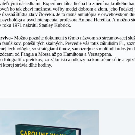
aviteľnými následkami. Experimentálna liečba ho zmení na krotkého bar
ároveň ho tak zbaví možnosti voľby medzi dobrom a zlom, jeho ľudskej 
úžasná štúdia zla v človeku. Je to drsná antiutópia v orwellovskom 
v psychológa a psychoterapeuta, profesora Antona Heretika. A možno st
v roku 1971 nakrútil Stanley Kubrick.
urvive
– Možno poznáte dokument s týmto názvom zo streamovacej služ
anúšikov, potešil tých skalných. Prevedie vás totiž zákulisím F1, zoz
nej technológie, so stratégiami tímov, samozrejme s multimiliardovým
zdcami od Fangia a Mossa až po Hamiltona a Verstappena.
 fotografií z pretekov, zo zákulisia a odkazy na konkrétne série a epizó
 ktorej strávia dlhé hodiny.