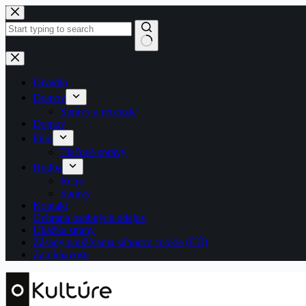
Skip
to
content
No
results
Divadlo
Domov
Správy a recenzie
Domov
Film
Tlačové správy
Hudba
Retro
Správy
Kontakt
Ochrana osobných údajov
Ukážka strany
Zásady používania súborov cookie (EÚ)
Zaujímavosti