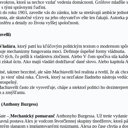
d svokrou, ktorá sa nechce vzdať vedenia domácnosti. Grófove mladšie s
y s tými správnymi ľuďmi.
ti do roku 1903, zavedie vás do zámku, kde sa stretávajú ambície jedno
sta, ale skutočné výzvy na jeho obyvateľov ešte len čakajú. Autorka p
sféru a detaily zo života vyššej spoločnosti.
velli)
Vladára
, ktorý patrí ku kľúčovým politickým textom o modernom spô
pisuje mechanizmy fungovania moci. Definuje úspešné formy vládnutia.
tých, čo prišli k vladárstvu zločinmi. Alebo V čom spočíva sila každ
i získal úctu. Ako majú vladári dodržiavať dané slovo. Alebo kapitola
né, takmer bezcitné, ale sám Machiavelli bol realista a tvrdil, že ak c
í ju viesť silná ruka. Človek, ktorý sa nezľakne žiadneho nástroja ved
prospešný.
Machiavelli často zle vysvetľuje, chápe a niektorí politici ho dezinterpre
m a zmýšľaniu.
(Anthony Burgess)
ate –
Mechanický pomaranč
Anthonyho Burgessa. Už tretie vydanie
vná postava Alex je vodcom štvorčlennej skupiny tínedžerov, ktorá pá
arným slangom s implantovanými rusizmami. Alexa po čase chytia a dos