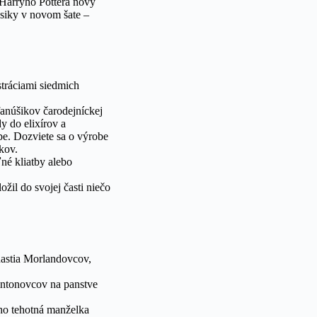
v Harryho Pottera nový
asiky v novom šate –
stráciami siedmich
anúšikov čarodejníckej
dy do elixírov a
pe. Dozviete sa o výrobe
kov.
né kliatby alebo
žil do svojej časti niečo
nastia Morlandovcov,
aintonovcov na panstve
eho tehotná manželka