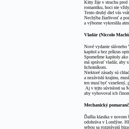
Kitty žije v strachu pre
romantiku, hoci nie vžd
Tento druhý diel vás vrá
Nechýba žiarlivosť a pom
a výborne vykreslila atmo
Vladár (Niccolo Machia
Nové vydanie slávneho
kapitol a bez príkras o
Spomeňme kapitoly ako O 
má správať vladár, aby s
lichotníkom.
Niektoré zásady sú chlad
a nezávislú krajinu, mus
ten musí byť vznešený, 
Aj v tejto súvislosti sa 
aby vyhovoval ich čino
Mechanický pomaranč 
Ďalšia klasika v novom š
odohráva v Londýne. Hla
sebou sa rozprávajú biz