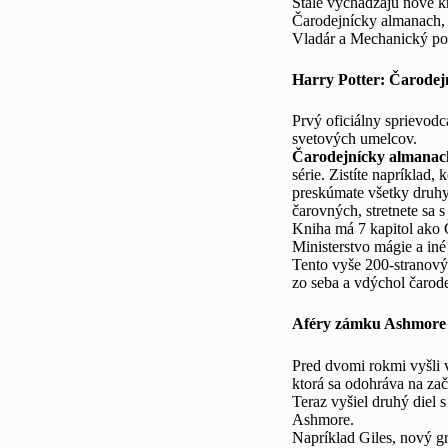
Stále vychádzajú nové kn
Čarodejnícky almanach, 
Vladár a Mechanický p
Harry Potter: Čarodej
Prvý oficiálny sprievod
svetových umelcov.
Čarodejnícky almana
série. Zistíte napríklad,
preskúmate všetky druhy
čarovných, stretnete sa 
Kniha má 7 kapitol ako Č
Ministerstvo mágie a iné 
Tento vyše 200-stranový 
zo seba a vdýchol čarode
Aféry zámku Ashmore 
Pred dvomi rokmi vyšli 
ktorá sa odohráva na zač
Teraz vyšiel druhý diel 
Ashmore.
Napríklad Giles, nový gr