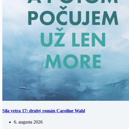
Sila vetra 17: druhý román Caroline Wahl
6. augusta 2026