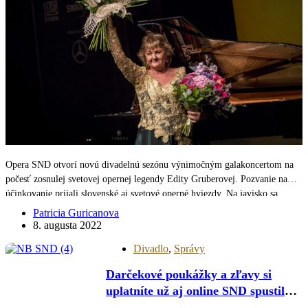
Opera SND otvorí novú divadelnú sezónu výnimočným galakoncertom na
počesť zosnulej svetovej opernej legendy Edity Gruberovej. Pozvanie na
účinkovanie prijali slovenské aj svetové operné hviezdy. Na javisko sa
postaví aj speváčkin dlhoročný javiskový partner Francisco Araiza či
Patricia Guricanova
hviezdna americká sopranistka…
8. augusta 2022
Divadlo
,
Správy
Darčekové poukážky a zľavy si
uplatníte už aj online SND spustilo
nový ticketing