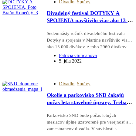
Divadlo
,
Správy
Divadelný festival DOTYKY A
SPOJENIA navštívilo viac ako 13-
tisíc divákov
Sedemnásty ročník divadelného festivalu
Dotyky a spojenia v Martine navštívilo viac
ako 13 000 divákov, z toho 2960 divákov
v interiéri a vyše 10 000 v exteriéri.
Patricia Guricanova
Organizátori hodnotia festival ako
5. júla 2022
jednoznačne úspešný. Okrem samotnej
návštevnosti treba vyzdvihnúť aj skutočnosť,
že organizátorom sa podarilo v priebehu
Divadlo
,
Správy
uplynulej sezóny…
Okolie a parkovisko SND čakajú
počas leta stavebné úpravy. Treba
rátať aj s obmedzeniami
Parkovisko SND bude počas letných
mesiacov úplne uzatvorené pre verejnosť aj
zamestnancov divadla. V súvislosti s
výstavbou komplexu Eurovea 2 budú na