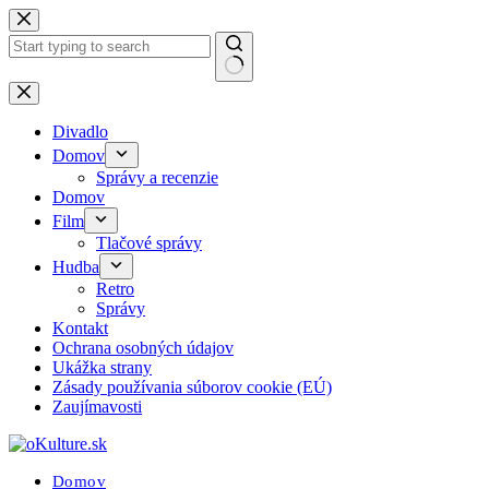
Skip
to
content
No
results
Divadlo
Domov
Správy a recenzie
Domov
Film
Tlačové správy
Hudba
Retro
Správy
Kontakt
Ochrana osobných údajov
Ukážka strany
Zásady používania súborov cookie (EÚ)
Zaujímavosti
Domov