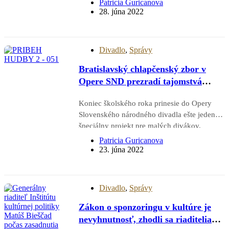
Patricia Guricanova
parkovisku SND aj priľahlých
28. júna 2022
komunikáciách prebiehať stavebné úpravy,
ktoré na svoje náklady realizuje developer.
Výsledkom bude nová dopravná…
Divadlo
,
Správy
Bratislavský chlapčenský zbor v
Opere SND prezradí tajomstvá
ľudského hlasu
Koniec školského roka prinesie do Opery
Slovenského národného divadla ešte jeden
špeciálny projekt pre malých divákov.
Najnovší koncert Bratislavského
Patricia Guricanova
chlapčenského zboru v rámci hudobno-
23. júna 2022
vzdelávacieho projektu Príbeh hudby nesie
názov Tajomstvá ľudského hlasu. Vznikol v
spolupráci s Operou SND a zaznie v dvoch
Divadlo
,
Správy
predstaveniach…
Zákon o sponzoringu v kultúre je
nevyhnutnosť, zhodli sa riaditelia