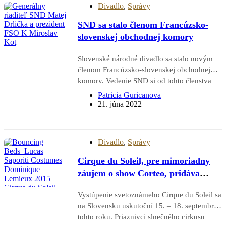
osudovou postavou pre mnohé…
Divadlo
,
Správy
SND sa stalo členom Francúzsko-
slovenskej obchodnej komory
Slovenské národné divadlo sa stalo novým
členom Francúzsko-slovenskej obchodnej
komory. Vedenie SND si od tohto členstva
sľubuje príležitosti na získanie nových
Patricia Guricanova
zahraničných divákov aj inšpiratívne
21. júna 2022
partnerstvá. Slovenské národné divadlo bolo
ako nový člen Francúzsko-slovenskej
obchodnej komory predstavené na valnom
Divadlo
,
Správy
zhromaždení v…
Cirque du Soleil, pre mimoriadny
záujem o show Corteo, pridáva
ďalšie predstavenie v Bratislave!
Vystúpenie svetoznámeho Cirque du Soleil sa
na Slovensku uskutoční 15. – 18. septembra
tohto roku. Priaznivci slnečného cirkusu