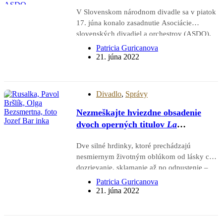
divadiel a orchestrov
V Slovenskom národnom divadle sa v piatok
17. júna konalo zasadnutie Asociácie
slovenských divadiel a orchestrov (ASDO).
Okrúhleho stola na tému návrhu zákona o
Patricia Guricanova
profesionáloch v kultúre a sponzoringu v
21. júna 2022
kultúre sa zúčastnili aj zástupcovia
ministerstva kultúry. ASDO tak potvrdzuje…
Divadlo
,
Správy
Nezmeškajte hviezdne obsadenie
dvoch operných titulov
La
traviata
a
Rusalka
Dve silné hrdinky, ktoré prechádzajú
nesmiernym životným oblúkom od lásky cez
dozrievanie, sklamanie až po odpustenie –
takto v skratke by sme mohli charakterizovať
Patricia Guricanova
osud Violetty Valéry vo Verdiho opere La
21. júna 2022
traviata a Rusalky v Dvořákovom
rovnomennom diele. Violetta Valéry je