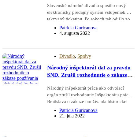
Slovenské národné divadlo spustilo nový
elektronický predajný systém vstupeniek,
takzvaný ticketing. Po rokoch tak odišlo zo
štátneho systému navstevnik.sk. Nákup
Patricia Guricanova
vstupeniek online cez nový ticketing prinesie
4. augusta 2022
návštevníkom viac výhod. V predaji je už aj
nová divadelná sezóna. Po pandemickej
prestávke…
Divadlo
,
Správy
Národný inšpektorát dal za pravdu
SND. Zrušil rozhodnutie o zákaze
používania historickej budovy SND
Národný inšpektorát práce ako odvolací
orgán zrušil rozhodnutie Inšpektorátu práce
Bratislava o zákaze používania historickej
budovy SND a vec vrátil na nové prejednanie
Patricia Guricanova
a rozhodnutie. Vyhovel tak odvolaniu SND.
21. júla 2022
Dôvodom sú zistené mnohonásobné
pochybenia inšpektora práce. Vedenie
Slovenského národného divadla…