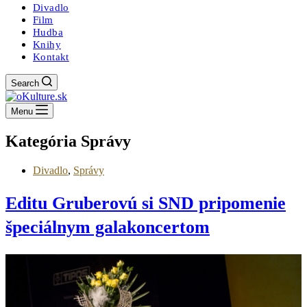
Divadlo
Film
Hudba
Knihy
Kontakt
Search
Menu
Kategória
Správy
Divadlo
,
Správy
Editu Gruberovú si SND pripomenie
špeciálnym galakoncertom