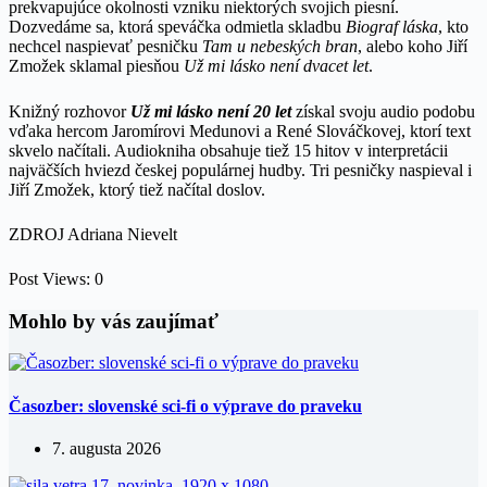
prekvapujúce okolnosti vzniku niektorých svojich piesní.
Dozvedáme sa, ktorá speváčka odmietla skladbu
Biograf láska
, kto
nechcel naspievať pesničku
Tam u nebeských bran
, alebo koho Jiří
Zmožek sklamal piesňou
Už mi lásko není dvacet let
.
Knižný rozhovor
Už mi lásko není 20 let
získal svoju audio podobu
vďaka hercom Jaromírovi Medunovi a René Slováčkovej, ktorí text
skvelo načítali. Audiokniha obsahuje tiež 15 hitov v interpretácii
najväčších hviezd českej populárnej hudby. Tri pesničky naspieval i
Jiří Zmožek, ktorý tiež načítal doslov.
ZDROJ Adriana Nievelt
Post Views:
0
Mohlo by vás zaujímať
Časozber: slovenské sci-fi o výprave do praveku
7. augusta 2026