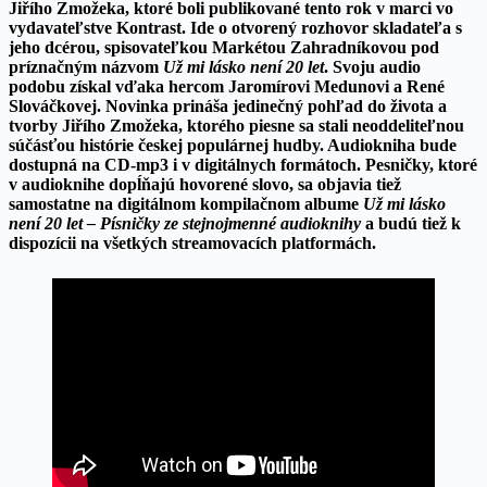
Jiřího Zmožeka, ktoré boli publikované tento rok v marci vo
vydavateľstve Kontrast. Ide o otvorený rozhovor skladateľa s
jeho dcérou, spisovateľkou Markétou Zahradníkovou pod
príznačným názvom
Už mi lásko není 20 let
. Svoju audio
podobu získal vďaka hercom Jaromírovi Medunovi a René
Slováčkovej. Novinka prináša jedinečný pohľad do života a
tvorby Jiřího Zmožeka, ktorého piesne sa stali neoddeliteľnou
súčásťou histórie českej populárnej hudby. Audiokniha bude
dostupná na CD-mp3 i v digitálnych formátoch. Pesničky, ktoré
v audioknihe dopĺňajú hovorené slovo, sa objavia tiež
samostatne na digitálnom kompilačnom albume
Už mi lásko
není 20 let – Písničky ze stejnojmenné audioknihy
a budú tiež k
dispozícii na všetkých streamovacích platformách.