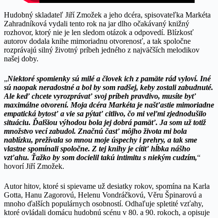
Hudobný skladateľ Jiří Zmožek a jeho dcéra, spisovateľka Markéta
Zahradníková vydali tento rok na jar dlho očakávaný knižný
rozhovor, ktorý nie je len sledom otázok a odpovedí. Blízkosť
autorov dodala knihe mimoriadnu otvorenosť, a tak spoločne
rozprávajú silný životný príbeh jedného z najväčších melodikov
našej doby.
„
Niektoré spomienky sú milé a človek ich z pamäte rád vyloví. Iné
sú naopak neradostné a bol by som radšej, keby zostali zabudnuté.
Ale keď chcete vyrozprávať svoj príbeh pravdivo, musíte byť
maximálne otvorení. Moja dcéra Markéta je našťastie mimoriadne
empatická bytosť a vie sa pýtať citlivo, čo mi veľmi zjednodušilo
situáciu. Ďalšiou výhodou bola jej dobrá pamäť. Ja som už totiž
množstvo vecí zabudol. Značnú časť môjho života mi bola
nablízku, prežívala so mnou moje úspechy i prehry, a tak sme
vlastne spomínali spoločne. Z tej knihy je cítiť hĺbka nášho
vzťahu. Ťažko by som docielil takú intimitu s niekým cudzím,
“
hovorí Jiří Zmožek.
Autor hitov, ktoré si spievame už desiatky rokov, spomína na Karla
Gotta, Hanu Zagorovú, Helenu Vondráčkovú, Věru Špinarovú a
mnoho ďalších populárnych osobností. Odhaľuje spletité vzťahy,
ktoré ovládali domácu hudobnú scénu v 80. a 90. rokoch, a opisuje