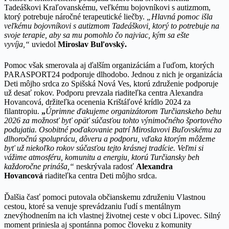
Tadeáškovi Kraľovanskému, veľkému bojovníkovi s autizmom,
ktorý potrebuje náročné terapeutické liečby.
„Hlavná pomoc išla
veľkému bojovníkovi s autizmom Tadeáškovi, ktorý to potrebuje na
svoje terapie, aby sa mu pomohlo čo najviac, kým sa ešte
vyvíja,“
uviedol
Miroslav Buľovský.
Pomoc však smerovala aj ďalším organizáciám a ľuďom, ktorých
PARASPORT24 podporuje dlhodobo. Jednou z nich je organizácia
Deti môjho srdca zo Spišská Nová Ves, ktorú združenie podporuje
už desať rokov. Podporu prevzala riaditeľka centra Alexandra
Hovancová, držiteľka ocenenia Krištáľové krídlo 2024 za
filantropiu.
„
Úprimne ďakujeme organizátorom Turčianskeho behu
2026 za možnosť byť opäť súčasťou tohto výnimočného športového
podujatia. Osobitné poďakovanie patrí Miroslavovi Buľovskému za
dlhoročnú spoluprácu, dôveru a podporu, vďaka ktorým môžeme
byť už niekoľko rokov súčasťou tejto krásnej tradície. Veľmi si
vážime atmosféru, komunitu a energiu, ktorú Turčiansky beh
každoročne prináša,“
neskrývala radosť
Alexandra
Hovancová
riaditeľka centra Deti môjho srdca.
Ďalšia časť pomoci putovala občianskemu združeniu Vlastnou
cestou, ktoré sa venuje sprevádzaniu ľudí s mentálnym
znevýhodnením na ich vlastnej životnej ceste v obci Lipovec. Silný
moment priniesla aj spontánna pomoc človeku z komunity