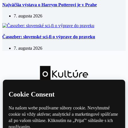
Najväčšia výstava o Harrym Potterovi je v Prahe
7. augusta 2026
Časozber: slovenské sci-fi o výprave do praveku
7. augusta 2026
Kultúrny magazín — hudba, film, divadlo a knihy každý deň.
Domov
Divadlo
Film
Hudba
Knihy
Kontakt