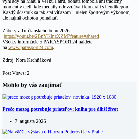
výhľady na Malú a Veľkú Fatru, bohatá tombola ani tradičný
moment v cieli, kde medaily odovzdávali kamaráti s hendikepom.
Každý účastník sa tak stal víťazom – nielen športovým výkonom,
ale najmä ochotou pomáhať.
Zábery z Turčianskeho behu 2026
https://youtu.be/2BnYKlnzXZM?feature=shared
Všetky informácie o PARASPORT24 nájdete
na
www.parasport24.com
.
Zdroj: Nora Krchňáková
Post Views:
2
Mohlo by vás zaujímať
Prečo mozog potrebuje priateľov: kniha pre dlhší život
7. augusta 2026