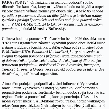
PARASPORT24. Organizátori sa rozhodli podporiť svojho
dlhoročného kamaráta, ktorý mal vážnu nehodu na bicykli a utrpel
viacero zranení vrátane zlomených oboch rúk.
„Keďže ho nehoda
vyradila z pracovného života na dlhé týždne a je živiteľom rodiny,
výťažok z predaja športových vecí počas podujatia putoval práve
jemu. V OZ PARASPORT24 to tak roky robíme, vždy si navzájom
pomáhame,“
dodal
Miroslav Buľovský.
Celková hodnota pomoci z Turčianskeho behu 2026 dosiahla sumu
9 820 eur. Organizátori zároveň vyzdvihli pomoc obce Belá-Dulice
a starostu Eduarda Kuchárika.
„Veľká vďaka patrí starostovi obce
Belá-Dulice JUDr. Eduardovi Kucharikovi, ktorý nám spolu so
svojimi kolegami pomohol s prípravou trate, zabezpečením areálu
aj dobrovoľníkmi počas celého dňa. A ďakujeme aj dlhoročným
partnerom podujatia – spoločnosti Tesco Slovensko, Intersport,
Tipsport, Urpiner a Origos, ktoré projekt podporujú už takmer dve
desaťročia,“
poďakoval organizátor.
Atmosféru podujatia podporili aj známi influenceri Vybavenko –
bratia Štefan Vybavenko a Ondrej Vybavenko, ktorí pomohli s
propagáciou podujatia. Turčiansky beh dlhodobo spája šport, krásu
regiónu Turiec a pomoc ľuďom, ktorí ju potrebujú. Účastníci si
mohli vybrať medzi 5 a 10-kilometrovou trasou, nordic walkingom,
rekreačnou prechádzkou či virtuálnym behom. Nechýbali nádherné