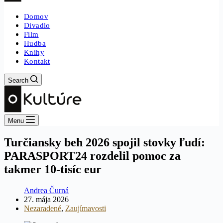
Domov
Divadlo
Film
Hudba
Knihy
Kontakt
Search
Menu
Turčiansky beh 2026 spojil stovky ľudí:
PARASPORT24 rozdelil pomoc za
takmer 10-tisíc eur
Andrea Čurná
27. mája 2026
Nezaradené
,
Zaujímavosti