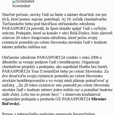
Screenshot
Slnečné počasie, stovky ľudí na štarte a takmer desaťtisíc eur pre
tých, ktorí pomoc najviac potrebujú. Aj 19. ročník charitatívneho
Turčianskeho behu pod hlavičkou občianskeho združenia
PARASPORT24 potvrdil, že šport dokáže spájať ľudí s veľkým
srdcom. Podujatie, ktoré sa konalo v obci Belá-Dulice, bolo zároveň
oslavou 20 rokov fungovania združenia, ktoré počas svojej
existencie pomohlo po celom Slovensku stovkám ľudí v hodnote
takmer jedného milióna eur.
Občianske združenie PARASPORT24 vzniklo v roku 2006 a
dlhodobo sa venuje podpore ľudí s hendikepom. Organizuje
charitatívne projekty a podujatia, ako napríklad Hudba bez bariér,
PARASPORT24 Tour či benefičné behy po celom Slovensku. Za
dve desaťročia svojej existencie pomohlo po celom Slovensku
stovkám hendikepovaným a vo svojej misii plánuje pokračovať aj
naďalej.
„Za 20 rokov existencie sme pomohli po celom Slovensku
stovkám ľudí v hodnote takmer jeden milión eur a pomáhať budeme
stále ďalej. Lebo ma to proste baví,“
s úsmevom konštatoval
organizátor podujatia a predseda OZ PARASPORT24
Miroslav
Buľovský.
Pomoc z tohtoročného podujatia smerovala štvorročnému