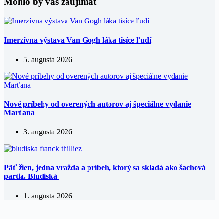
Mohlo by vás zaujímať
Imerzívna výstava Van Gogh láka tisíce ľudí
5. augusta 2026
Nové príbehy od overených autorov aj špeciálne vydanie
Marťana
3. augusta 2026
Päť žien, jedna vražda a príbeh, ktorý sa skladá ako šachová
partia. Bludiská
1. augusta 2026