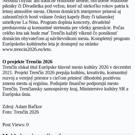
Nebudú chýbať ani tradičné Hudobné nedele, obľúbené Hudobné
pikniky či Divadielka pod vežou, ktoré už niekoľko rokov patria k
letnej atmosfére mesta. Okrem domácich interpretov prinesú aj
zahraničných hostí vrátane českej kapely Buty či talianskej
umelkyne La Nina. Program doplnia koncerty, divadelné
predstavenia aj komunitné stretnutia pre všetky generácie. Počas
celého leta tak bude mať Trenčín každý víkend čo ponúknuť
domácim obyvateľom aj návštevníkom mesta. Kompletný program
Európskeho kultúrneho leta je dostupný na stránke
www.trencin2026.eu/leto.
O projekte Trenčín 2026
Trenčín získal titul Európske hlavné mesto kultúry 2026 v decembri
2021. Projekt Trenčín 2026 prepája kultúru, kreativitu, komunitný
rozvoj a verejný priestor s cieľom priniesť dlhodobú pozitívnu
zmenu mestu aj regiónu. Podujatie finančne podporujú mesto
Trenčín, Trenčiansky samosprávny kraj, Ministerstvo kultúry SR a
Európska únia.
Zdroj: Adam Bačkor
Foto: Trenčín 2026
Post Views:
0