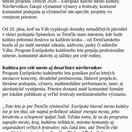
tímom projektu Trenčín 2026 – Európske hlavné mesto kultúry.
Návštevníkov čakajú významné výstavy a festivaly, komorné
komunitné podujatia aj výnimočné site-specific projekty vo
verejnom priestore.
Od 20. júna, keď na Váh vyplávajú desiatky netradičných plavidiel
v rámci podujatia Splanekor, sa Trenčín stane miestom, kde bude
kultúra prítomná doslova na každom kroku – od Trenčianskeho
hradu až po malé mestské zákutia, nádvoria, parky či nábrežie
Váhu. Program Európskeho kultúrneho leta prepája profesionálne
umenie, komunitné aktivity aj zážitky pre celé rodiny.
Kultúra pre celé mesto aj desaťtisíce návštevníkov
Program Európskeho kultúrneho leta ponúkne počas letných
mesiacov koncerty, divadelné predstavenia, filmové projekcie,
literárne podujatia, výstavy, multimediálne performancie, tanec aj
akrobatické vystúpenia. Priestor dostanú malé komunitné formáty
pre lokálne publikum aj veľké festivaly medzinárodného významu.
„Toto leto je pre Trenčín výnimočné. Európske hlavné mesto kultúry
nie je len titul, ale najmä príležitosť ukázať energiu mesta, jeho
kreativitu a schopnosť spájať ľudí. Vďaka tomu, že sa do programu
zapojilo mesto, kraj, kultúrne inštitúcie, miestne komunity aj
organizátori veľkých festivalov, nás čaká leto, aké Trenčín ešte