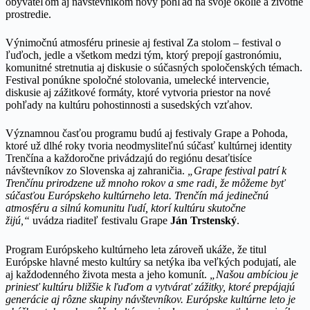
obyvateľom aj návštevníkom nový pohľad na svoje okolie a životné
prostredie.
Výnimočnú atmosféru prinesie aj festival Za stolom – festival o
ľuďoch, jedle a všetkom medzi tým, ktorý prepojí gastronómiu,
komunitné stretnutia aj diskusie o súčasných spoločenských témach.
Festival ponúkne spoločné stolovania, umelecké intervencie,
diskusie aj zážitkové formáty, ktoré vytvoria priestor na nové
pohľady na kultúru pohostinnosti a susedských vzťahov.
Významnou časťou programu budú aj festivaly Grape a Pohoda,
ktoré už dlhé roky tvoria neodmysliteľnú súčasť kultúrnej identity
Trenčína a každoročne privádzajú do regiónu desaťtisíce
návštevníkov zo Slovenska aj zahraničia.
„Grape festival patrí k
Trenčínu prirodzene už mnoho rokov a sme radi, že môžeme byť
súčasťou Európskeho kultúrneho leta. Trenčín má jedinečnú
atmosféru a silnú komunitu ľudí, ktorí kultúru skutočne
žijú,“
uvádza riaditeľ festivalu Grape
Ján Trstenský
.
Program Európskeho kultúrneho leta zároveň ukáže, že titul
Európske hlavné mesto kultúry sa netýka iba veľkých podujatí, ale
aj každodenného života mesta a jeho komunít.
„Našou ambíciou je
priniesť kultúru bližšie k ľuďom a vytvárať zážitky, ktoré prepájajú
generácie aj rôzne skupiny návštevníkov. Európske kultúrne leto je