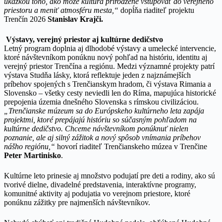
ukážkou toho, ako môže kultúra prirodzene vstupovať do verejného
priestoru a meniť atmosféru mesta,“
dopĺňa riaditeľ projektu
Trenčín 2026
Stanislav Krajči.
Výstavy, verejný priestor aj kultúrne dedičstvo
Letný program doplnia aj dlhodobé výstavy a umelecké intervencie,
ktoré návštevníkom ponúknu nový pohľad na históriu, identitu aj
verejný priestor Trenčína a regiónu. Medzi významné projekty patrí
výstava Studňa lásky, ktorá reflektuje jeden z najznámejších
príbehov spojených s Trenčianskym hradom, či výstava Rimania a
Slovensko – všetky cesty neviedli len do Ríma, mapujúca historické
prepojenia územia dnešného Slovenska s rímskou civilizáciou.
„Trenčianske múzeum sa do Európskeho kultúrneho leta zapája
projektmi, ktoré prepájajú históriu so súčasným pohľadom na
kultúrne dedičstvo. Chceme návštevníkom ponúknuť nielen
poznanie, ale aj silný zážitok a nový spôsob vnímania príbehov
nášho regiónu,“
hovorí riaditeľ Trenčianskeho múzea v Trenčine
Peter Martinisko
.
Kultúrne leto prinesie aj množstvo podujatí pre deti a rodiny, ako sú
tvorivé dielne, divadelné predstavenia, interaktívne programy,
komunitné aktivity aj podujatia vo verejnom priestore, ktoré
ponúknu zážitky pre najmenších návštevníkov.