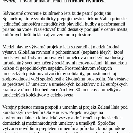
nezažil,“
hovorí primátor Trenčína
Richard Rybníček
.
Slávnostné otvorenie kultúrneho leta bude patriť podujatiu
Splanekor, ktoré symbolicky prepojí mesto s riekou Váh a prinesie
jedinečnú atmosféru netradičných plavidiel, hudby a performancií
priamo na vode. Nasledovať budú desiatky podujatí v centre mesta,
kultúrnych inštitúciách aj vo verejnom priestore.
Medzi hlavné výtvarné projekty leta sa zaradí aj medzinárodná
výstava Glokálna rovnosť a pohostinnosť (neplatné idey?), ktorá
predstaví pohľady renomovaných umelcov a umelkýň na dnešný
turbulentný svet poznačený sociálnymi nerovnosťami, klimatickou
krízou či geopolitickým napätím. Prostredníctvom rôznych
umeleckých prístupov otvorí témy solidarity, pohostinnosti aj
zodpovednosti voči spoločnosti a životnému prostrediu. Na výstave
sa predstaví 17 umelcov a umeleckých kolektívov z 12 európskych
krajín a v rámci Disobedience Archive 30 umelcov a umelkýň a
umeleckých kolektívov z celého sveta.
Verejný priestor mesta prepojí s umením aj projekt Zelená línia pod
kurátorským vedením Ota Hudeca. Projekt reaguje na
environmentálne a klimatické výzvy a do Trenčína prinesie diela
domácich aj medzinárodných umelcov a umelkýň. Spoločne
vytvoria novú líniu prepletenú umením a prírodou, ktorá ponúkne