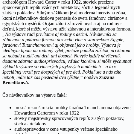
archeológom Howard Carter v roku 1922, stoviek precízne
spracovaných replík vzácnych artefaktov, sôch a legendárnych
zlatých pokladov. Silným zážitkom je aj moderná imerzívna zóna,
ktorá návštevníkov doslova prenesie do sveta faraónov, chrámov a
egyptských mystérií. Organizátori zároveň myslia aj na rodiny s
deťmi, ktoré si môžu výstavu užiť zábavnou a interaktívnou formou.
„Na výstave radi privítame aj rodiny s deťmi. Návštevníci sa
zábavnou a pútavou formou dozvedia viac o starovekom Egypte,
faraónovi Tutanchamonovi aj objavení jeho hrobky. Výstava je
ideálnym tipom na rodinný výlet, pretože ponúka zážitok, pri ktorom
sa nebudú nudiť ani deti, ani dospelí. Navyše každý návštevník
dostane zdarma audiosprievodcu, vďaka ktorému si môže vychutnať
výklad k výstave vo viacerých jazykových mutáciách – a to v
špeciálnej verzii pre dospelých aj pre deti. Pokiaľ ste u nás ešte
neboli, máte tak čas posledné dva týždne,
“
dodáva
Zuzana
Benediktová.
Čo návštevníkov na výstave čaká:
presná rekonštrukcia hrobky faraóna Tutanchamona objavenej
Howardom Carterom v roku 1922
stovky majstrovsky spracovaných replík zlatých pokladov,
sôch a artefaktov
audiosprievodca v cene vstupenky vrátane špeciálneho