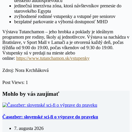
detského audiosprievodcu
jedinečná imerzívna zóna, ktorá návštevníkov prenesie do
starovekého Egypta
zvýhodnené rodinné vstupenky a vstupné pre seniorov
bezplatné parkovanie a výborná dostupnosť MHD
Výstava Tutanchamon – jeho hrobka a poklady je ideálnym
programom pre rodiny, školy aj jednotlivcov. Výstava sa nachádza v
Bratislave, v Sport Mall v Lamači a je otvorená každý deň, počas
týždňa od 9:00 do 19:00, počas víkendov od 9:30 do 19:00.
Vstupenky sú v predaji na mieste alebo
online:
https://www.tutanchamon.sk/vstupenky
Zdroj: Nora Krchňáková
Post Views:
1
Mohlo by vás zaujímať
Časozber: slovenské sci-fi o výprave do praveku
7. augusta 2026