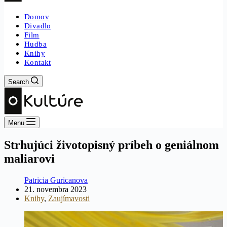
Domov
Divadlo
Film
Hudba
Knihy
Kontakt
Search
Menu
Strhujúci životopisný príbeh o geniálnom
maliarovi
Patricia Guricanova
21. novembra 2023
Knihy
,
Zaujímavosti