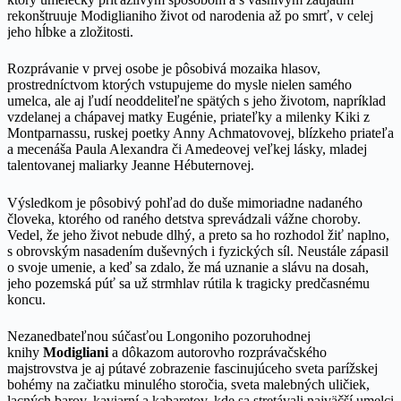
rekonštruuje Modiglianiho život od narodenia až po smrť, v celej
jeho hĺbke a zložitosti.
Rozprávanie v prvej osobe je pôsobivá mozaika hlasov,
prostredníctvom ktorých vstupujeme do mysle nielen samého
umelca, ale aj ľudí neoddeliteľne spätých s jeho životom, napríklad
vzdelanej a chápavej matky Eugénie, priateľky a milenky Kiki z
Montparnassu, ruskej poetky Anny Achmatovovej, blízkeho priateľa
a mecenáša Paula Alexandra či Amedeovej veľkej lásky, mladej
talentovanej maliarky Jeanne Hébuternovej.
Výsledkom je pôsobivý pohľad do duše mimoriadne nadaného
človeka, ktorého od raného detstva sprevádzali vážne choroby.
Vedel, že jeho život nebude dlhý, a preto sa ho rozhodol žiť naplno,
s obrovským nasadením duševných i fyzických síl. Neustále zápasil
o svoje umenie, a keď sa zdalo, že má uznanie a slávu na dosah,
jeho pozemská púť sa už strmhlav rútila k tragicky predčasnému
koncu.
Nezanedbateľnou súčasťou Longoniho pozoruhodnej
knihy
Modigliani
a dôkazom autorovho rozprávačského
majstrovstva je aj pútavé zobrazenie fascinujúceho sveta parížskej
bohémy na začiatku minulého storočia, sveta malebných uličiek,
lacných barov, kaviarní a kabaretov, kde sa stretávali najväčší umelci