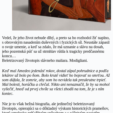
Vedel, že jeho život nebude dlhý, a preto sa ho rozhodol žiť naplno,
s obrovským nasadením duševných i fyzických síl. Neustále zápasil
o svoje umenie, a keď sa zdalo, že má uznanie a slávu na dosah,
jeho pozemská púť sa už strmhlav rútila k tragicky predčasnému
koncu…
Beletrizovaný životopis slávneho maliara. Modigliani.
Keď mal Amedeo jedenásť rokov, dostal zápal pohrudnice a podľa
lekárov už bolo po ňom. Bolo kruté vidieť ho bojovať so smrťou. Až
som dúfala, že zomrie, aby som ho nevidela tak preukrutne trpieť.
Mal bolesti, horúčku a chrčal. Nikto ani nenaznačil, že by sa mohol
vyliečiť, hneď od prvej chvíle sa všetci zhodli na tom, že je s ním
koniec.
Nie je to však bežná biografia, ale jedinečný beletrizovaný
životopis, opierajúci sa o dôkladný výskum historických prameňov,
ktorý umelecky príťažlivým spôsobom a s vášnivým zaujatím