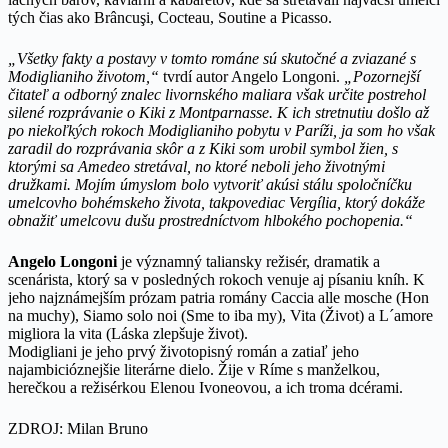
tých čias ako Brâncuşi, Cocteau, Soutine a Picasso.
„Všetky fakty a postavy v tomto románe sú skutočné a zviazané s
Modiglianiho životom,“
tvrdí autor Angelo Longoni.
„Pozornejší
čitateľ a odborný znalec livornského maliara však určite postrehol
silené rozprávanie o Kiki z Montparnasse. K ich stretnutiu došlo až
po niekoľkých rokoch Modiglianiho pobytu v Paríži, ja som ho však
zaradil do rozprávania skôr a z Kiki som urobil symbol žien, s
ktorými sa Amedeo stretával, no ktoré neboli jeho životnými
družkami. Mojím úmyslom bolo vytvoriť akúsi stálu spoločníčku
umelcovho bohémskeho života, takpovediac Vergília, ktorý dokáže
obnažiť umelcovu dušu prostredníctvom hlbokého pochopenia.“
Angelo Longoni
je významný taliansky režisér, dramatik a
scenárista, ktorý sa v posledných rokoch venuje aj písaniu kníh. K
jeho najznámejším prózam patria romány Caccia alle mosche (Hon
na muchy), Siamo solo noi (Sme to iba my), Vita (Život) a L´amore
migliora la vita (Láska zlepšuje život).
Modigliani je jeho prvý životopisný román a zatiaľ jeho
najambicióznejšie literárne dielo. Žije v Ríme s manželkou,
herečkou a režisérkou Elenou Ivoneovou, a ich troma dcérami.
ZDROJ: Milan Bruno