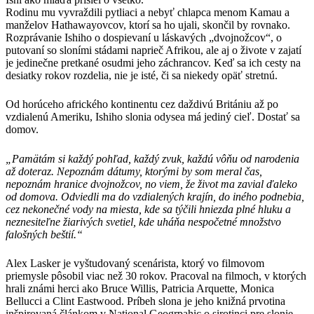
Rodinu mu vyvraždili pytliaci a nebyť chlapca menom Kamau a
manželov Hathawayovcov, ktorí sa ho ujali, skončil by rovnako.
Rozprávanie Ishiho o dospievaní u láskavých „dvojnožcov“, o
putovaní so sloními stádami naprieč Afrikou, ale aj o živote v zajatí
je jedinečne pretkané osudmi jeho záchrancov. Keď sa ich cesty na
desiatky rokov rozdelia, nie je isté, či sa niekedy opäť stretnú.
Od horúceho afrického kontinentu cez daždivú Britániu až po
vzdialenú Ameriku, Ishiho slonia odysea má jediný cieľ. Dostať sa
domov.
„Pamätám si každý pohľad, každý zvuk, každú vôňu od narodenia
až doteraz. Nepoznám dátumy, ktorými by som meral čas,
nepoznám hranice dvojnožcov, no viem, že život ma zavial ďaleko
od domova. Odviedli ma do vzdialených krajín, do iného podnebia,
cez nekonečné vody na miesta, kde sa týčili hniezda plné hluku a
neznesiteľne žiarivých svetiel, kde uháňa nespočetné množstvo
falošných beštií.“
Alex Lasker je vyštudovaný scenárista, ktorý vo filmovom
priemysle pôsobil viac než 30 rokov. Pracoval na filmoch, v ktorých
hrali známi herci ako Bruce Willis, Patricia Arquette, Monica
Bellucci a Clint Eastwood. Príbeh slona je jeho knižná prvotina
inšpirovaná článkom v National Geogrpahic o sirotinci pre slonie