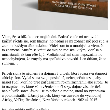
Viem, že sa blíži koniec mojich dní. Bolesť v tele mi nedovolí
kráčať rýchlejšie, som hladný, no nedarí sa mi zohnať nič pod zub, a
zrak mi každým dňom slabne. Videl som to u mnohých a viem, čo
to znamená. Musím sa vrátiť do svojho rodiska, k tým, ktorí sa o
mňa starali, ak tam ešte žijú. Vzdialenosť ani smer nepoznám, no
nepochybujem, že zmysly ma spoľahlivo povedú. Len dúfam, že to
stihnem…
Príbeh slona je nádherný a dojímavý príbeh, ktorý rozpráva starnúci
africký slon. Vydal sa na svoju poslednú, nebezpečnú cestu, aby
našiel ľudí, ktorí ho pred päťdesiatimi rokmi zachránili ako sirotu. Je
to rozprávanie, ktoré vám vženie do očí slzy, dojme vás, ale tiež
naplní vaše srdce láskou. Je to príbeh o rodine, ktorá ho vychovala
a potom stratila. Úžasný príbeh, ktorý vás zavedie do východnej
Afriky, Veľkej Británie aj New Yorku v rokoch 1962 až 2015.
Ishi ako mláďa prišiel o všetko.