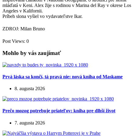
mláďatá v Keni. Alex žije s rodinou v Marina del Ray v okrese Los
Angeles v Kalifornii.
Príbeh slona vyšiel vo vydavateľstve Ikar.
ZDROJ: Milan Bruno
Post Views:
0
Mohlo by vás zaujímať
Prvá láska sa končí, tá pravá nie: nová kniha od Maskame
8. augusta 2026
Prečo mozog potrebuje priateľov: kniha pre dlhší život
7. augusta 2026