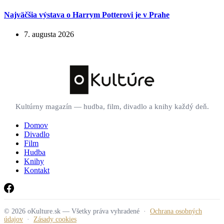
Najväčšia výstava o Harrym Potterovi je v Prahe
7. augusta 2026
Kultúrny magazín — hudba, film, divadlo a knihy každý deň.
Domov
Divadlo
Film
Hudba
Knihy
Kontakt
© 2026 oKulture.sk — Všetky práva vyhradené ·
Ochrana osobných
údajov
·
Zásady cookies