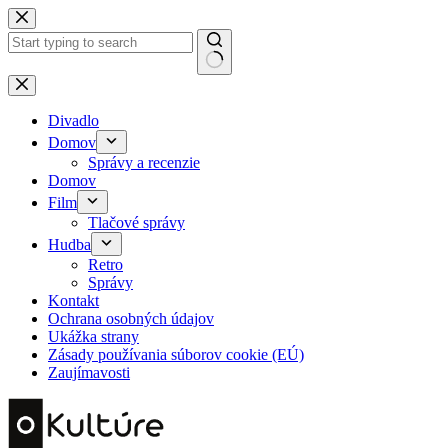
Skip
to
content
No
results
Divadlo
Domov
Správy a recenzie
Domov
Film
Tlačové správy
Hudba
Retro
Správy
Kontakt
Ochrana osobných údajov
Ukážka strany
Zásady používania súborov cookie (EÚ)
Zaujímavosti