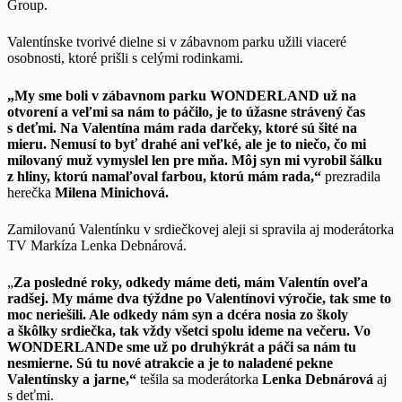
Group.
Valentínske tvorivé dielne si v zábavnom parku užili viaceré
osobnosti, ktoré prišli s celými rodinkami.
„My sme boli v zábavnom parku WONDERLAND už na
otvorení a veľmi sa nám to páčilo, je to úžasne strávený čas
s deťmi. Na Valentína mám rada darčeky, ktoré sú šité na
mieru. Nemusí to byť drahé ani veľké, ale je to niečo, čo mi
milovaný muž vymyslel len pre mňa. Môj syn mi vyrobil šálku
z hliny, ktorú namaľoval farbou, ktorú mám rada,“
prezradila
herečka
Milena Minichová.
Zamilovanú Valentínku v srdiečkovej aleji si spravila aj moderátorka
TV Markíza Lenka Debnárová.
„
Za posledné roky, odkedy máme deti, mám Valentín oveľa
radšej. My máme dva týždne po Valentínovi výročie, tak sme to
moc neriešili. Ale odkedy nám syn a dcéra nosia zo školy
a škôlky srdiečka, tak vždy všetci spolu ideme na večeru. Vo
WONDERLANDe sme už po druhýkrát a páči sa nám tu
nesmierne. Sú tu nové atrakcie a je to naladené pekne
Valentínsky a jarne,“
tešila sa moderátorka
Lenka Debnárová
aj
s deťmi.