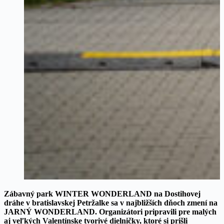
Zábavný park WINTER WONDERLAND na Dostihovej
dráhe v bratislavskej Petržalke sa
v najbližších dňoch zmení na
JARNÝ WONDERLAND. Organizátori pripravili pre malých
aj veľkých Valentínske tvorivé dielničky, ktoré si prišli