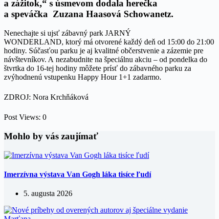
a zážitok,“ s úsmevom dodala herečka
a speváčka
Zuzana Haasová Schowanetz.
Nenechajte si ujsť zábavný park JARNÝ
WONDERLAND, ktorý má otvorené každý deň od 15:00 do 21:00
hodiny. Súčasťou parku je aj kvalitné občerstvenie a zázemie pre
návštevníkov. A nezabudnite na špeciálnu akciu – od pondelka do
štvrtka do 16-tej hodiny môžete prísť do zábavného parku za
zvýhodnenú vstupenku Happy Hour 1+1 zadarmo.
ZDROJ: Nora Krchňáková
Post Views:
0
Mohlo by vás zaujímať
Imerzívna výstava Van Gogh láka tisíce ľudí
5. augusta 2026