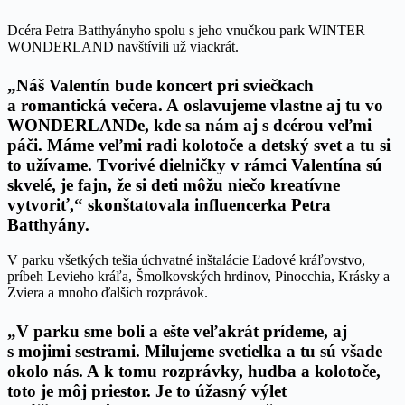
Dcéra Petra Batthyányho spolu s jeho vnučkou park WINTER
WONDERLAND navštívili už viackrát.
„Náš Valentín bude koncert pri sviečkach
a romantická večera. A oslavujeme vlastne aj tu vo
WONDERLANDe, kde sa nám aj s dcérou veľmi
páči. Máme veľmi radi kolotoče a detský svet a tu si
to užívame. Tvorivé dielničky v rámci Valentína sú
skvelé, je fajn, že si deti môžu niečo kreatívne
vytvoriť,“ skonštatovala influencerka Petra
Batthyány.
V parku všetkých tešia úchvatné inštalácie Ľadové kráľovstvo,
príbeh Levieho kráľa, Šmolkovských hrdinov, Pinocchia, Krásky a
Zviera a mnoho ďalších rozprávok.
„V parku sme boli a ešte veľakrát prídeme, aj
s mojimi sestrami. Milujeme svetielka a tu sú všade
okolo nás. A k tomu rozprávky, hudba a kolotoče,
toto je môj priestor. Je to úžasný výlet