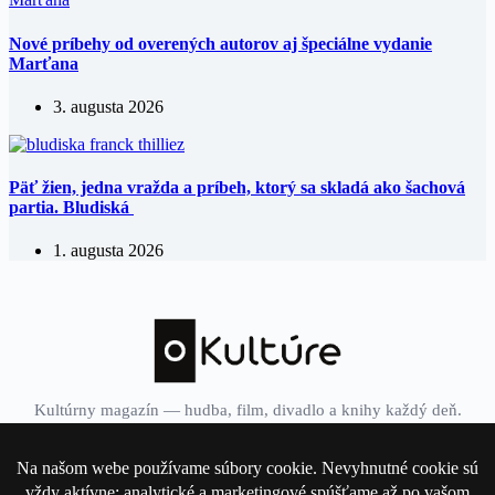
Nové príbehy od overených autorov aj špeciálne vydanie
Marťana
3. augusta 2026
Päť žien, jedna vražda a príbeh, ktorý sa skladá ako šachová
partia. Bludiská
1. augusta 2026
Kultúrny magazín — hudba, film, divadlo a knihy každý deň.
Domov
Divadlo
Film