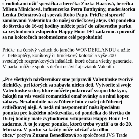
s rodinkami užiť speváčka a herečka Zuzka Haasová, herečka
Milena Minichová, influencerka
Petra Batthyány, moderátorka
Lenka Debnárová aj
spevák Robo Papp. Príďte si spraviť
zamilovanú Valentínku do našej srdiečkovej aleje. Od
p
ondelka
do štvrtka do 16-tej hodiny môžete prísť do zábavného parku
za zvýhodnenú vstupenku Happy Hour 1+1 zadarmo a povoziť
sa na kolotočoch neobmedzene celé popoludnie!
Príďte na čerstvý vzduch do jarného WONDERLANDU a užite
si helikoptéry, koníkový či hrnčekový kolotoč a vyše 200
svetelných rozprávkových inštalácií, ktoré očaria všetky generácie.
V parku môžete spolu s deťmi osláviť aj sviatok Valentín.
„Pre všetkých návštevníkov sme pripravili Valentínske tvorivé
dielničky, pri ktorých sa zabavia nielen deti. Vytvoríte si svoje
Valentínske srdce, ktoré môžete podarovať svojim blízkym,
čakajú na vás veselé romantické omaľovánky a s nimi kopec
zábavy. Nezabudnite na zaľúbené foto v našej obľúbenej
srdiečkovej aleji. A nedá mi nespomenúť našu špeciálnu
ponuku pre každého návštevníka, od pondelka do štvrtka do
16-tej hodiny máte zvýhodnenú vstupenku Happy Hour 1+1
zadarmo. A to je super ponuka, ktorú treba využiť a to do
20.
februára
. V parku sa každý môže zdržať ako dlho
chce,“
pozýva
Zuzana Benediktová
zo spoločnosti JVS Trade