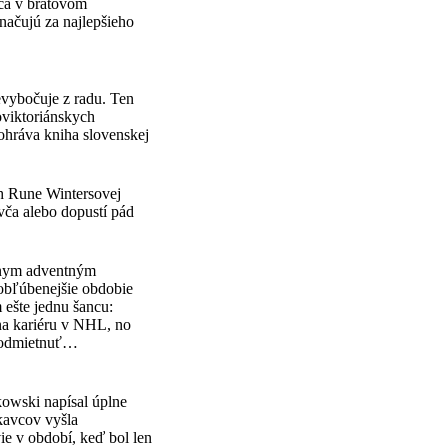
pca v bratovom
načujú za najlepšieho
nevybočuje z radu. Ten
oviktoriánskych
dohráva kniha slovenskej
eh Rune Wintersovej
ča alebo dopustí pád
lnym adventným
jobľúbenejšie obdobie
 ešte jednu šancu:
na kariéru v NHL, no
e odmietnuť…
kowski napísal úplne
kavcov vyšla
e v období, keď bol len