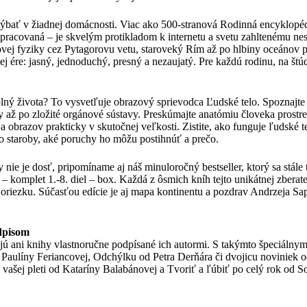
ýbať v žiadnej domácnosti. Viac ako 500-stranová Rodinná encyklopéd
pracovaná – je skvelým protikladom k internetu a svetu zahltenému ne
vej fyziky cez Pytagorovu vetu, staroveký Rím až po hlbiny oceánov p
nej ére: jasný, jednoduchý, presný a nezaujatý. Pre každú rodinu, na štú
plný života? To vysvetľuje obrazový sprievodca Ľudské telo. Spoznajte
y až po zložité orgánové sústavy. Preskúmajte anatómiu človeka prost
 a obrazov prakticky v skutočnej veľkosti. Zistite, ako funguje ľudské t
do staroby, aké poruchy ho môžu postihnúť a prečo.
nie je dosť, pripomíname aj náš minuloročný bestseller, ktorý sa stále
komplet 1.-8. diel – box. Každá z ôsmich kníh tejto unikátnej zberate
 oriezku. Súčasťou edície je aj mapa kontinentu a pozdrav Andrzeja 
dpisom
ú ani knihy vlastnoručne podpísané ich autormi. S takýmto špeciálny
Paulíny Feriancovej, Odchýlku od Petra Derňára či dvojicu noviniek
 vašej pleti od Kataríny Balabánovej a Tvoriť a ľúbiť po celý rok od S