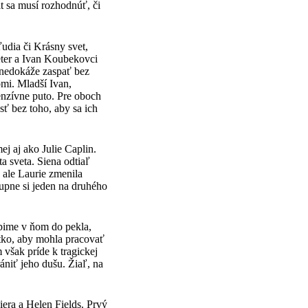
 sa musí rozhodnúť, či
udia či Krásny svet,
Peter a Ivan Koubekovci
i nedokáže zaspať bez
mi. Mladší Ivan,
tenzívne puto. Pre oboch
sť bez toho, aby sa ich
j aj ako Julie Caplin.
a sveta. Siena odtiaľ
ale Laurie zmenila
tupne si jeden na druhého
úpime v ňom do pekla,
tko, aby mohla pracovať
však príde k tragickej
ániť jeho dušu. Žiaľ, na
iera a Helen Fields. Prvý