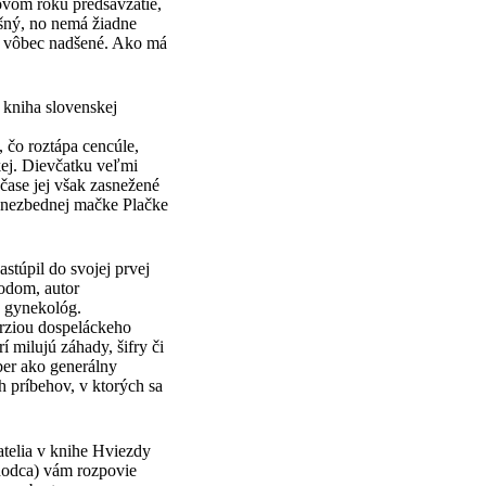
ovom roku predsavzatie,
ošný, no nemá žiadne
sú vôbec nadšené. Ako má
 kniha slovenskej
 čo roztápa cencúle,
kej. Dievčatku veľmi
čase jej však zasnežené
 nezbednej mačke Plačke
stúpil do svojej prvej
hodom, autor
o gynekológ.
erziou dospeláckeho
í milujú záhady, šifry či
ber ako generálny
h príbehov, v ktorých sa
tatelia v knihe Hviezdy
zhodca) vám rozpovie