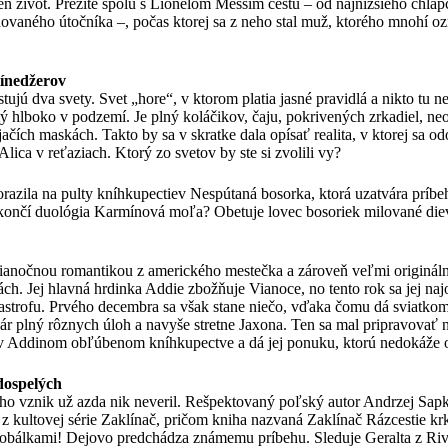
len život. Prežite spolu s Lionelom Messim cestu – od najnižšieho chla
ovaného útočníka –, počas ktorej sa z neho stal muž, ktorého mnohí oz
ínedžerov
stujú dva svety. Svet „hore“, v ktorom platia jasné pravidlá a nikto tu 
ytý hlboko v podzemí. Je plný koláčikov, čaju, pokrivených zrkadiel, ne
jačích maskách. Takto by sa v skratke dala opísať realita, v ktorej sa o
lica v reťaziach. Ktorý zo svetov by ste si zvolili vy?
razila na pulty kníhkupectiev Nespútaná bosorka, ktorá uzatvára príb
ončí duológia Karmínová moľa? Obetuje lovec bosoriek milované diev
ianočnou romantikou z amerického mestečka a zároveň veľmi originá
ch. Jej hlavná hrdinka Addie zbožňuje Vianoce, no tento rok sa jej na
astrofu. Prvého decembra sa však stane niečo, vďaka čomu dá sviatkom
ár plný rôznych úloh a navyše stretne Jaxona. Ten sa mal pripravovať 
í v Addinom obľúbenom kníhkupectve a dá jej ponuku, ktorú nedokáž
dospelých
ého vznik už azda nik neveril. Rešpektovaný poľský autor Andrzej Sap
z kultovej série Zaklínač, pričom kniha nazvaná Zaklínač Rázcestie kr
 obálkami! Dejovo predchádza známemu príbehu. Sleduje Geralta z Rivi