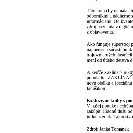
Táto kniha by nemala ch
odborníkmi a nádherne s
informáciami. Od kvanto
zdroj poznania v digitál
z objavovania.
Ako funguje superstroj 
najmenších súčastí bunk
trojrozmerných ilustrácií
mení od útleho detstva 
A keďže Zaklínača nikdy 
popularite: ZAKLÍNAČ – 
novú obálku a špeciálnu
fanúšikom.
Exkluzívne knihy s po
V našej ponuke nechýbaj
zakúpiť Hladnú dušu od 
influenceriek: Tajomstvo
Zdroj: Janka Tománek