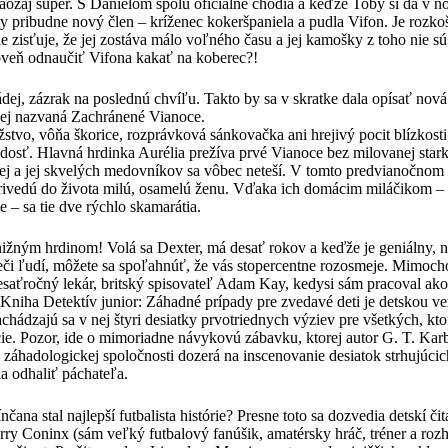
aozaj super. S Danielom spolu oficiálne chodia a keďže Toby si dá v n
ny pribudne nový člen – kríženec kokeršpaniela a pudla Vifon. Je rozk
e zisťuje, že jej zostáva málo voľného času a jej kamošky z toho nie 
oveň odnaučiť Vifona kakať na koberec?!
dej, zázrak na poslednú chvíľu. Takto by sa v skratke dala opísať nová
ej nazvaná Zachránené Vianoce.
tvo, vôňa škorice, rozprávková sánkovačka ani hrejivý pocit blízkosti,
radosť. Hlavná hrdinka Aurélia prežíva prvé Vianoce bez milovanej star
nej a jej skvelých medovníkov sa vôbec neteší. V tomto predvianočnom 
rivedú do života milú, osamelú ženu. Vďaka ich domácim miláčikom –
e – sa tie dve rýchlo skamarátia.
žným hrdinom! Volá sa Dexter, má desať rokov a keďže je geniálny, na
ieči ľudí, môžete sa spoľahnúť, že vás stopercentne rozosmeje. Mimoc
esaťročný lekár, britský spisovateľ Adam Kay, kedysi sám pracoval ak
Kniha Detektív junior: Záhadné prípady pre zvedavé deti je detskou v
hádzajú sa v nej štyri desiatky prvotriednych výziev pre všetkých, ktor
cie. Pozor, ide o mimoriadne návykovú zábavku, ktorej autor G. T. Kar
áhadologickej spoločnosti dozerá na inscenovanie desiatok strhujúcic
ia odhaliť páchateľa.
ana stal najlepší futbalista histórie? Presne toto sa dozvedia detskí či
arry Coninx (sám veľký futbalový fanúšik, amatérsky hráč, tréner a ro