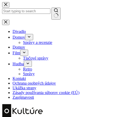
Skip
to
content
No
results
Divadlo
Domov
Správy a recenzie
Domov
Film
Tlačové správy
Hudba
Retro
Správy
Kontakt
Ochrana osobných údajov
Ukážka strany
Zásady používania súborov cookie (EÚ)
Zaujímavosti