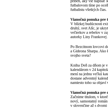
príbeh, aký vie napísať 
futbalovom tíme po oceň
futbalistu všetkých čias.
Vianočná ponuka pre t
V blízkej budúcnosti exi
druhý, svet Alíc, je ukr
večierkov a rebelov v za
autorky Liny Frankovej A
Po Bezcitnom lovcovi do
a Gideona Sharpa. Ako k
svojho sveta?
Kniha Deň za dňom je v
kalendárom v 24 kapitolá
mení na jednu veľkú kat
dostane adventný kalend
namiesto toho sa objav
Vianočná ponuka pre 
Začnime titulom, v ktor
nový, samostatný román 
v slovenčine až s dvomi