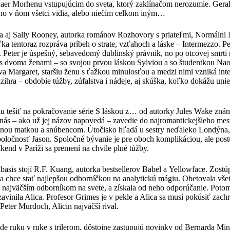
er Morhenu vstupujúcim do sveta, ktorý zaklínačom nerozumie. Geralt
ého v ňom všetci vidia, alebo niečím celkom iným…
la aj Sally Rooney, autorka románov Rozhovory s priateľmi, Normálni ľ
eľka tentoraz rozpráva príbeh o strate, vzťahoch a láske – Intermezzo. 
ní. Peter je úspešný, sebavedomý dublinský právnik, no po otcovej smrt
 s dvoma ženami – so svojou prvou láskou Sylviou a so študentkou Nao
táva Margaret, staršiu ženu s ťažkou minulosťou a medzi nimi vzniká in
ihra – obdobie túžby, zúfalstva i nádeje, aj skúška, koľko dokážu unie
 tešiť na pokračovanie série S láskou z… od autorky Jules Wake známe
nás – ako už jej názov napovedá – zavedie do najromantickejšieho mest
nou matkou a snúbencom. Útočisko hľadá u sestry neďaleko Londýna, 
spoločnosť Jason. Spoločné bývanie je pre oboch komplikáciou, ale pos
kend v Paríži sa premení na chvíle plné túžby.
asis stojí R.F. Kuang, autorka bestsellerov Babel a Yellowface. Zost
a chce stať najlepšou odborníčkou na analytickú mágiu. Obetovala vše
najväčším odborníkom na svete, a získala od neho odporúčanie. Potom 
avinila Alica. Profesor Grimes je v pekle a Alica sa musí pokúsiť zachr
 Peter Murdoch, Alicin najväčší rival.
ide ruku v ruke s trilerom, dôstojne zastupujú novinky od Bernarda Min