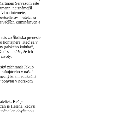
 Martinom Servazom ešte
rtmann, najznámejší
ívi na internete,
stsellerov – všetci sa
ajväčších kriminálnych a
 nás zo Škótska prenesie
o kontajnera. Keď sa v
iny galského kohúta“,
Keď sa ukáže, že ich
životy.
orský záchranár Jakub
chraňujúceho v našich
A nechýba ani edukačná
ady pohybu v horskom
teliek. Reč je
rán je Helena, kedysi
utočne len obyčajnou