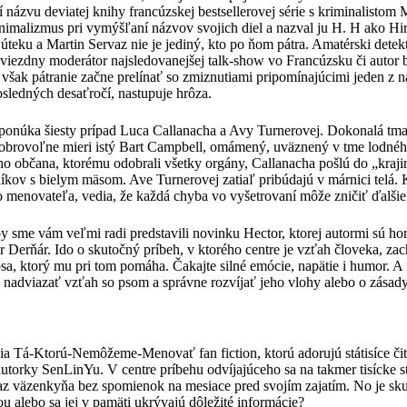
názvu deviatej knihy francúzskej bestsellerovej série s kriminalistom
nimalizmus pri vymýšľaní názvov svojich diel a nazval ju H. H ako Hi
 úteku a Martin Servaz nie je jediný, kto po ňom pátra. Amatérski detekt
hviezdny moderátor najsledovanejšej talk-show vo Francúzsku či autor be
však pátranie začne prelínať so zmiznutiami pripomínajúcimi jeden z n
sledných desaťročí, nastupuje hrôza.
ponúka šiesty prípad Luca Callanacha a Avy Turnerovej. Dokonalá tma
obrovoľne mieri istý Bart Campbell, omámený, uväznený v tme lodnéh
eho občana, ktorému odobrali všetky orgány, Callanacha pošlú do „kraj
íkov s bielym mäsom. Ave Turnerovej zatiaľ pribúdajú v márnici telá. 
 menovateľa, vedia, že každá chyba vo vyšetrovaní môže zničiť ďalšie 
by sme vám veľmi radi predstavili novinku Hector, ktorej autormi sú h
er Derňár. Ido o skutočný príbeh, v ktorého centre je vzťah človeka, za
psa, ktorý mu pri tom pomáha. Čakajte silné emócie, napätie i humor. 
ako nadviazať vzťah so psom a správne rozvíjať jeho vlohy alebo o zás
ia Tá-Ktorú-Nemôžeme-Menovať fan fiction, ktorú adorujú státisíce čita
torky SenLinYu. V centre príbehu odvíjajúceho sa na takmer tisícke st
raz väzenkyňa bez spomienok na mesiace pred svojím zajatím. No je sk
 alebo sa jej v pamäti ukrývajú dôležité informácie?