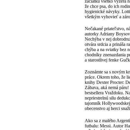
začiatku všetko vyzerá n
že chce psa, do ich rodi
hygienické návyky. Lotti
všetkým vyhovieť a zár
Nečakané priateľstvo, ná
autorky Adriany Boysov
Nechýba v nej dobrodružs
otvára srdcia a prináša 
chýba a na sviatky bez 
chodníky znenazdania p
a starostlivej fenke Gučk
Zoznámte sa s novým kni
práce. Okrem toho, že l
knihy Dexter Procter: D
Zábava, aká nemá páru! 
bestsellera Vraždoku. Nac
nepriestrelnú silu deduk
tajomník Hollywoodskej z
obecenstvo aj herci snaž
Ako sa z malého Argentínč
futbalu: Messi. Autor H