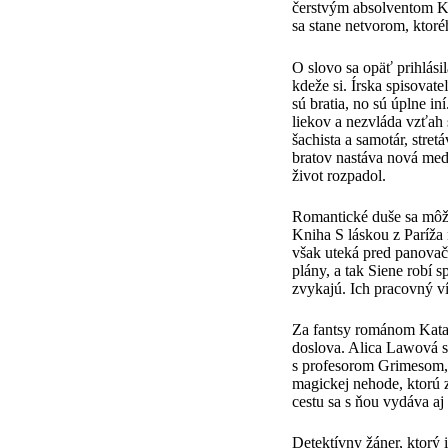
čerstvým absolventom Ka
sa stane netvorom, ktor
O slovo sa opäť prihlási
kdeže si. Írska spisovat
sú bratia, no sú úplne i
liekov a nezvláda vzťah
šachista a samotár, stre
bratov nastáva nová medz
život rozpadol.
Romantické duše sa môžu
Kniha S láskou z Paríža 
však uteká pred panovač
plány, a tak Siene robí 
zvykajú. Ich pracovný ví
Za fantsy románom Katab
doslova. Alica Lawová s
s profesorom Grimesom, 
magickej nehode, ktorú z
cestu sa s ňou vydáva aj
Detektívny žáner, ktorý 