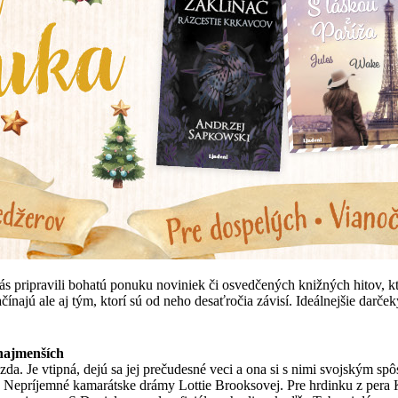
vás pripravili bohatú ponuku noviniek či osvedčených knižných hitov, kt
začínajú ale aj tým, ktorí sú od neho desaťročia závisí. Ideálnejšie darč
najmenších
zda. Je vtipná, dejú sa jej prečudesné veci a ona si s nimi svojským s
 Nepríjemné kamarátske drámy Lottie Brooksovej. Pre hrdinku z pera 