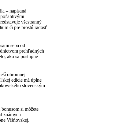
ia – napísaná
spoľahlivými
redstavuje všestranný
dium či pre prostú radosť
 sami seba od
redníctvom prehľadných
elo, ako sa postupne
 teší ohromnej
ľskej edície má úplne
Sapkowského slovenským
m bonusom si môžete
 od známych
one Višňovskej.