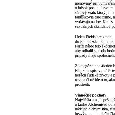
menovaný pri vymýšľaní 
o kúsok posunul svoj mi
sériový vrah, ktorý je na
fanúšikovia true crime, 
vydávajú na lov. Keď sa 
sexuálnych škandálov po
Helen Fields pre zmenu 
do Francúzska, kam ned
Paríži nájde telo škótsk
aby odhalil sieť obchodn
prípady majú spoločného
Z kategórie non-fiction 
Filipko a spisovateľ Pet
horách ľudské životy a 
rovina či už ide o to, 
prostredí.
Vianočné poklady
Najväčšia a najúspešnejš
o knihe Alchemised od au
nádejná alchymistka, te
bezvýznamnou liečiteľkou