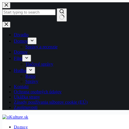
Skip
to
content
No
results
Divadlo
Domov
Správy a recenzie
Domov
Film
Tlačové správy
Hudba
Retro
Správy
Kontakt
Ochrana osobných údajov
Ukážka strany
Zásady používania súborov cookie (EÚ)
Zaujímavosti
Domov