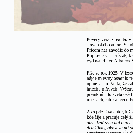
Povery verzus realita. V
slovenského autora Stan
Fricom nás zavedie do m
Pripravte sa – prízrak, k
vydavateľstve Albatros 
Píše sa rok 1925. V les
nájde miestny osadník t
úplne jasno. Veria, že za
hriechy mŕtvych. Vyšetro
preniknúť do sveta osád
miestach, kde sa legendy
Ako priznáva autor, inšp
kde žije a pracuje celý ži
otec, keď som bol malý a
detektívny, akosi sa mi 