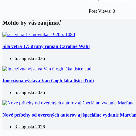
Post Views:
0
Mohlo by vás zaujímať
Sila vetra 17: druhý román Caroline Wahl
6. augusta 2026
Imerzívna výstava Van Gogh láka tisíce ľudí
5. augusta 2026
Nové príbehy od overených autorov aj špeciálne vydanie Marťa
3. augusta 2026