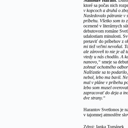
Stanislav Harant
. Ďalš
ktoré sa počas nich rozp
v kopcoch a druhá o zboj
Nasledovalo pátranie v s
príbehu. Všetko som to 
ocenené v literárnych s
debutovom románe Svetlo
udalostiam minulosti. S
pretaviť do príbehov z o
mi tiež veľmi nevoňal. T
ale zároveň to nie je až
vtedy u nás chodilo. A k
nanovo,“
smeje sa debut
zohnať ochotného odborní
Našťastie sa to podarilo
nebol, lebo ma bavil. Ne
mal v pláne v príbehu po
lebo som musel overovať
zapracovať do deja a i
dve strany.“
Harantov Svetlonos je n
v tajomnej atmosfére sl
Zdroj: Janka Tománek