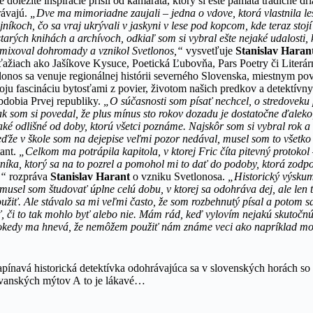
ie dôležité inšpirácie prišli od kamaráta, ktorý si ešte pamätá tradičné d
rávajú.
„Dve ma mimoriadne zaujali – jedna o vdove, ktorá vlastnila l
níkoch, čo sa vraj ukrývali v jaskyni v lese pod kopcom, kde teraz stojí
tarých knihách a archívoch, odkiaľ som si vybral ešte nejaké udalosti, 
zmixoval dohromady a vznikol Svetlonos,“
vysvetľuje
Stanislav Haran
úťažiach ako Jašíkove Kysuce, Poetická Ľubovňa, Pars Poetry či Liter
nos sa venuje regionálnej histórii severného Slovenska, miestnym po
voju fascináciu bytosťami z povier, životom našich predkov a detektív
bdobia Prvej republiky.
„O súčasnosti som písať nechcel, o stredoveku
ak som si povedal, že plus mínus sto rokov dozadu je dostatočne ďaleko,
 také odlišné od doby, ktorú všetci poznáme. Najskôr som si vybral rok a
eďže v škole som na dejepise veľmi pozor nedával, musel som to všetko
ant.
„Celkom ma potrápila kapitola, v ktorej Fric číta pitevný protokol 
ka, ktorý sa na to pozrel a pomohol mi to dať do podoby, ktorá zodpov
,“
rozpráva
Stanislav Harant
o vzniku Svetlonosa.
„Historický výskum
musel som študovať úplne celú dobu, v ktorej sa odohráva dej, ale len t
užiť. Ale stávalo sa mi veľmi často, že som rozbehnutý písal a potom s
, či to tak mohlo byť alebo nie. Mám rád, keď vylovím nejakú skutočn
nokedy ma hnevá, že nemôžem použiť nám známe veci ako napríklad m
apínavá historická detektívka odohrávajúca sa v slovenských horách so
ovanských mýtov A to je lákavé…