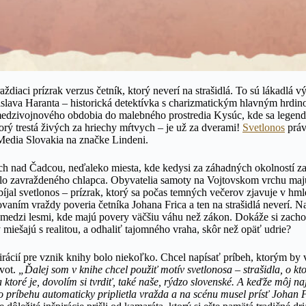
raždiaci prízrak verzus četník, ktorý neverí na strašidlá. To sú lákadlá
islava Haranta – historická detektívka s charizmatickým hlavným hrd
edzivojnového obdobia do malebného prostredia Kysúc, kde sa legendy 
torý trestá živých za hriechy mŕtvych – je už za dverami!
Svetlonos
práv
Media Slovakia na značke Lindeni.
och nad Čadcou, neďaleko miesta, kde kedysi za záhadných okolností 
elo zavraždeného chlapca. Obyvatelia samoty na Vojtovskom vrchu majú
bíjal svetlonos – prízrak, ktorý sa počas temných večerov zjavuje v hmle
vaním vraždy poveria četníka Johana Frica a ten na strašidlá neverí. 
 medzi lesmi, kde majú povery väčšiu váhu než zákon. Dokáže si zach
 miešajú s realitou, a odhaliť tajomného vraha, skôr než opäť udrie?
irácií pre vznik knihy bolo niekoľko. Chcel napísať príbeh, ktorým by
vot.
„Ďalej som v knihe chcel použiť motív svetlonosa – strašidla, o k
 ktoré je, dovolím si tvrdiť, také naše, rýdzo slovenské. A keďže môj na
do príbehu automaticky priplietla vražda a na scénu musel prísť Johan 