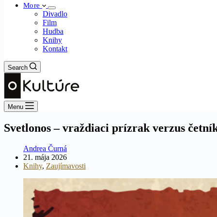
More
Divadlo
Film
Hudba
Knihy
Kontakt
Search
Menu
Svetlonos – vraždiaci prízrak verzus četník
Andrea Čurná
21. mája 2026
Knihy
,
Zaujímavosti