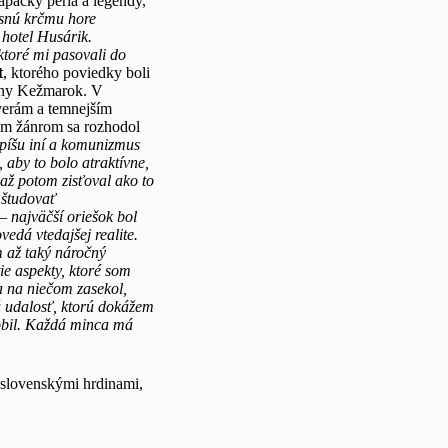
riapačky peria a legendy,
esnú krčmu hore
 hotel Husárik.
ktoré mi pasovali do
t
, ktorého poviedky boli
árny Kežmarok. V
verám a temnejším
nym žánrom sa rozhodol
 píšu iní a komunizmus
 aby to bolo atraktívne,
 až potom zisťoval ako to
 študovať
– najväčší oriešok bol
edá vtedajšej realite.
 až taký náročný
ie aspekty, ktoré som
a na niečom zasekol,
ú udalosť, ktorú dokážem
obil. Každá minca má
 slovenskými hrdinami,