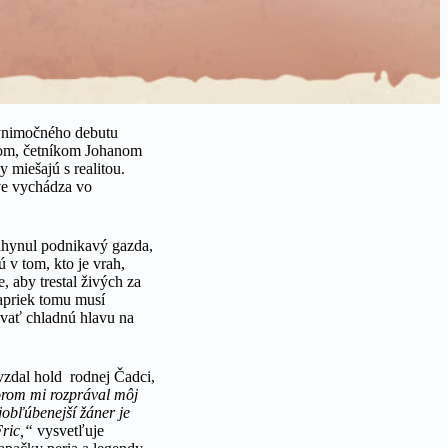
 výnimočného debutu
inom, četníkom Johanom
miešajú s realitou.
e vychádza vo
zahynul podnikavý gazda,
 v tom, kto je vrah,
, aby trestal živých za
Napriek tomu musí
ovať chladnú hlavu na
 vzdal hold rodnej Čadci,
torom mi rozprával môj
jobľúbenejší žáner je
Fric,“
vysvetľuje