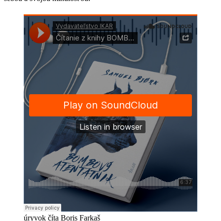
úryvok číta Boris Farkaš