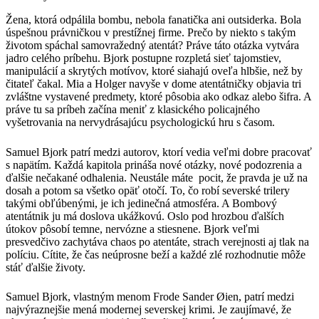
Žena, ktorá odpálila bombu, nebola fanatička ani outsiderka. Bola
úspešnou právničkou v prestížnej firme. Prečo by niekto s takým
životom spáchal samovražedný atentát? Práve táto otázka vytvára
jadro celého príbehu. Bjork postupne rozpletá sieť tajomstiev,
manipulácií a skrytých motívov, ktoré siahajú oveľa hlbšie, než by
čitateľ čakal. Mia a Holger navyše v dome atentátničky objavia tri
zvláštne vystavené predmety, ktoré pôsobia ako odkaz alebo šifra. A
práve tu sa príbeh začína meniť z klasického policajného
vyšetrovania na nervydrásajúcu psychologickú hru s časom.
Samuel Bjork patrí medzi autorov, ktorí vedia veľmi dobre pracovať
s napätím. Každá kapitola prináša nové otázky, nové podozrenia a
ďalšie nečakané odhalenia. Neustále máte pocit, že pravda je už na
dosah a potom sa všetko opäť otočí. To, čo robí severské trilery
takými obľúbenými, je ich jedinečná atmosféra. A Bombový
atentátnik ju má doslova ukážkovú. Oslo pod hrozbou ďalších
útokov pôsobí temne, nervózne a stiesnene. Bjork veľmi
presvedčivo zachytáva chaos po atentáte, strach verejnosti aj tlak na
políciu. Cítite, že čas neúprosne beží a každé zlé rozhodnutie môže
stáť ďalšie životy.
Samuel Bjork, vlastným menom Frode Sander Øien, patrí medzi
najvýraznejšie mená modernej severskej krimi. Je zaujímavé, že