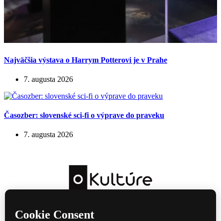
Najväčšia výstava o Harrym Potterovi je v Prahe
7. augusta 2026
Časozber: slovenské sci-fi o výprave do praveku
7. augusta 2026
Kultúrny magazín — hudba, film, divadlo a knihy každý deň.