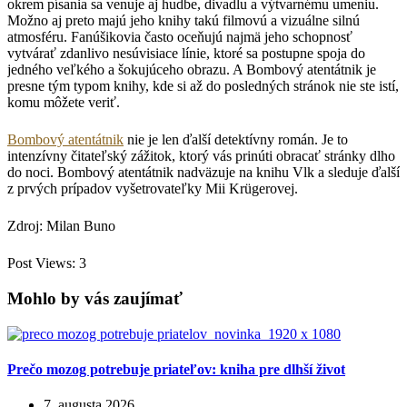
okrem písania sa venuje aj hudbe, divadlu a výtvarnému umeniu.
Možno aj preto majú jeho knihy takú filmovú a vizuálne silnú
atmosféru. Fanúšikovia často oceňujú najmä jeho schopnosť
vytvárať zdanlivo nesúvisiace línie, ktoré sa postupne spoja do
jedného veľkého a šokujúceho obrazu. A Bombový atentátnik je
presne tým typom knihy, kde si až do posledných stránok nie ste istí,
komu môžete veriť.
Bombový ate
ntátnik
nie je len ďalší detektívny román. Je to
intenzívny čitateľský zážitok, ktorý vás prinúti obracať stránky dlho
do noci. Bombový atentátnik nadväzuje na knihu Vlk a sleduje ďalší
z prvých prípadov vyšetrovateľky Mii Krügerovej.
Zdroj: Milan Buno
Post Views:
3
Mohlo by vás zaujímať
Prečo mozog potrebuje priateľov: kniha pre dlhší život
7. augusta 2026