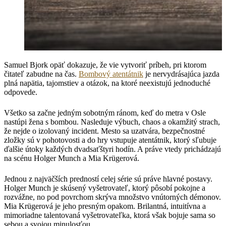
Samuel Bjork opäť dokazuje, že vie vytvoriť príbeh, pri ktorom
čitateľ zabudne na čas.
Bombový atentátnik
je nervydrásajúca jazda
plná napätia, tajomstiev a otázok, na ktoré neexistujú jednoduché
odpovede.
Všetko sa začne jedným sobotným ránom, keď do metra v Osle
nastúpi žena s bombou. Nasleduje výbuch, chaos a okamžitý strach,
že nejde o izolovaný incident. Mesto sa uzatvára, bezpečnostné
zložky sú v pohotovosti a do hry vstupuje atentátnik, ktorý sľubuje
ďalšie útoky každých dvadsaťštyri hodín. A práve vtedy prichádzajú
na scénu Holger Munch a Mia Krügerová.
Jednou z najväčších predností celej série sú práve hlavné postavy.
Holger Munch je skúsený vyšetrovateľ, ktorý pôsobí pokojne a
rozvážne, no pod povrchom skrýva množstvo vnútorných démonov.
Mia Krügerová je jeho presným opakom. Brilantná, intuitívna a
mimoriadne talentovaná vyšetrovateľka, ktorá však bojuje sama so
sebou a svojou minulosťou.