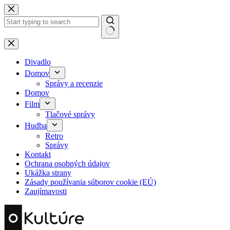
Skip
to
content
No
results
Divadlo
Domov
Správy a recenzie
Domov
Film
Tlačové správy
Hudba
Retro
Správy
Kontakt
Ochrana osobných údajov
Ukážka strany
Zásady používania súborov cookie (EÚ)
Zaujímavosti