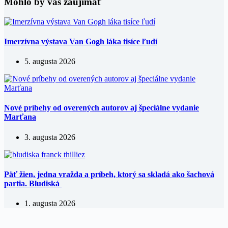
Mohlo by vás zaujímať
Imerzívna výstava Van Gogh láka tisíce ľudí
5. augusta 2026
Nové príbehy od overených autorov aj špeciálne vydanie
Marťana
3. augusta 2026
Päť žien, jedna vražda a príbeh, ktorý sa skladá ako šachová
partia. Bludiská
1. augusta 2026