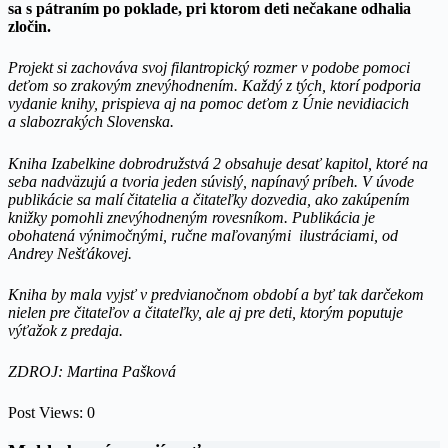
sa s pátraním po poklade, pri ktorom deti nečakane odhalia
zločin.
Projekt si zachováva svoj filantropický rozmer v podobe pomoci
deťom so zrakovým znevýhodnením. Každý z tých, ktorí podporia
vydanie knihy, prispieva aj na pomoc deťom z Únie nevidiacich
a slabozrakých Slovenska
.
Kniha Izabelkine dobrodružstvá 2 obsahuje desať kapitol, ktoré na
seba nadväzujú a tvoria jeden súvislý, napínavý príbeh. V úvode
publikácie sa malí čitatelia a čitateľky dozvedia, ako zakúpením
knižky pomohli znevýhodneným rovesníkom. Publikácia je
obohatená výnimočnými, ručne maľovanými ilustráciami, od
Andrey Nešťákovej.
Kniha by mala vyjsť v predvianočnom období a byť tak darčekom
nielen pre čitateľov a čitateľky, ale aj pre deti, ktorým poputuje
výťažok z predaja.
ZDROJ: Martina Pašková
Post Views:
0