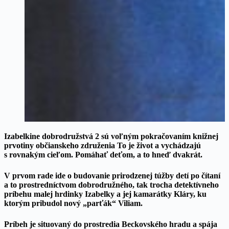
Izabelkine dobrodružstvá 2 sú voľným pokračovaním knižnej
prvotiny občianskeho združenia To je život a vychádzajú
s rovnakým cieľom. Pomáhať deťom, a to hneď dvakrát.
V prvom rade ide o budovanie prirodzenej túžby detí po čítaní
a to prostredníctvom dobrodružného, tak trocha detektívneho
príbehu malej hrdinky Izabelky a jej kamarátky Kláry, ku
ktorým pribudol nový „parťák“ Viliam.
Príbeh je situovaný do prostredia Beckovského hradu a spája