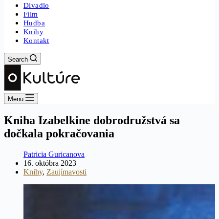
Divadlo
Film
Hudba
Knihy
Kontakt
Search
Menu
Kniha Izabelkine dobrodružstvá sa
dočkala pokračovania
Patricia Guricanova
16. októbra 2023
Knihy
,
Zaujímavosti