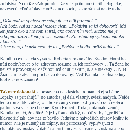
zúfalstva. Nemôže však poprieť, že v jej prítomnosti cíti nelogické,
nevysvetliteľné a hlavne nežiaduce pocity, s ktorými si nevie rady.
„Vaša mačka opakovane vstupuje na môj pozemok.“
Ach bože. Asi sa naozaj rozosmejem. „Pokúsim sa jej dohovoriť. Má
len jedno oko a nie som si istá, ako dobre ním vidí. Možno nie je
schopná rozoznať môj a váš pozemok. Pre istotu jej vytlačím mapku
z katastra.“
Stisne pery, ale nekomentuje to. „Počúvate hudbu príliš nahlas.“
Kamilina existencia vyvádza Róberta z rovnováhy. Svojimi činmi ho
núti pochybovať o jej zdravom rozume. A ich rozhovory… Tá žena ho
neustále provokuje! Väčšinou má chuť uškrtiť ju, ale niekedy… Nie!
Žiadna interakcia neprichádza do úvahy! Veď Kamila nespĺňa jediný
bod z jeho zoznamu!
Takmer dokonalá
je postavená na klasickej romantickej schéme
„opaky sa priťahujú“, no autorka jej dala vlastný, svieži nádych. Nejde
len o romantiku, ale aj o hlboké zamyslenie nad tým, čo od života a
partnerstva vlastne chceme. Kým Róbert hľadá „dokonalú ženu“,
Kamila ho učí, že dôležité je byť autentický, nebáť sa byť „príliš“ a
hlavne žiť tak, aby nás to bavilo. Jedným z najväčších plusov knihy je
humor. Nie je nútený ani trápny, ale prirodzený, vyplývajúci z
charakterov postáv. Čitateľ sa pristihne, že sa usmieva, uškŕňa alebo