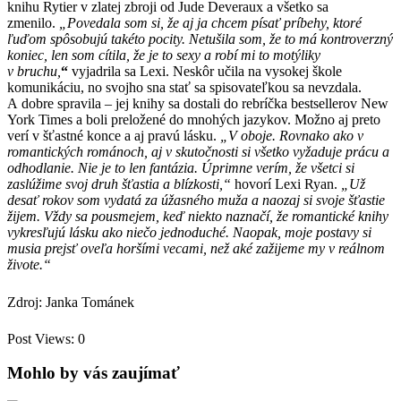
knihu Rytier v zlatej zbroji od Jude Deveraux a všetko sa
zmenilo.
„Povedala som si, že aj ja chcem písať príbehy, ktoré
ľuďom spôsobujú takéto pocity. Netušila som, že to má kontroverzný
koniec, len som cítila, že je to sexy a robí mi to motýliky
v bruchu,
“
vyjadrila sa Lexi. Neskôr učila na vysokej škole
komunikáciu, no svojho sna stať sa spisovateľkou sa nevzdala.
A dobre spravila – jej knihy sa dostali do rebríčka bestsellerov New
York Times a boli preložené do mnohých jazykov. Možno aj preto
verí v šťastné konce a aj pravú lásku.
„V oboje. Rovnako ako v
romantických románoch, aj v skutočnosti si všetko vyžaduje prácu a
odhodlanie. Nie je to len fantázia. Úprimne verím, že všetci si
zaslúžime svoj druh šťastia a blízkosti,“
hovorí Lexi Ryan.
„Už
desať rokov som vydatá za úžasného muža a naozaj si svoje šťastie
žijem. Vždy sa pousmejem, keď niekto naznačí, že romantické knihy
vykresľujú lásku ako niečo jednoduché. Naopak, moje postavy si
musia prejsť oveľa horšími vecami, než aké zažijeme my v reálnom
živote.“
Zdroj: Janka Tománek
Post Views:
0
Mohlo by vás zaujímať