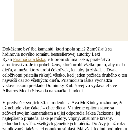
Dokážeme byť iba kamaráti, ktorí spolu spia? Zamýšľajú sa
hrdinovia nového románu bestsellerovej autorky Lexi
Ryan
Priamočiara láska
, v ktorom skúma lásku, priateľstvo
a rodičovstvo. Je to príbeh ženy, ktorá urobí všetko preto, aby mala
dieťa, a muža, ktorý urobí čokoľvek, len aby ju získal… Dvaja
celoživotní priatelia riskujú všetko, keď jeden požiada druhého o ten
najväčší dar zo všetkých: dieťa. Priamočiara láska vychádza
v slovenskom preklade Dominiky Kubišovej vo vydavateľstve
Albatros Media Slovakia na značke Lindeni.
V predvečer svojich 30. narodenín sa Ava McKinley rozhodne, že
už nebude viac čakať – chce dieťa. V mierne opitom stave sa
zdôverí svojim kamarátkam a tí jej odporučia Jakea Jacksona, jej
najlepšieho priateľa. Jake je múdry, vtipný, absurdne krásny,
jednoducho, víťaz všetkých genetických lotérií.. Do Avy je už roky
zamilovaný, takže s jej ponukou súhlasí. Má však jedinú podmienku