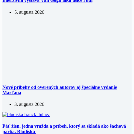
Imerzívna výstava Van Gogh láka tisíce ľudí
5. augusta 2026
Nové príbehy od overených autorov aj špeciálne vydanie
Marťana
3. augusta 2026
Päť žien, jedna vražda a príbeh, ktorý sa skladá ako šachová
partia. Bludiská