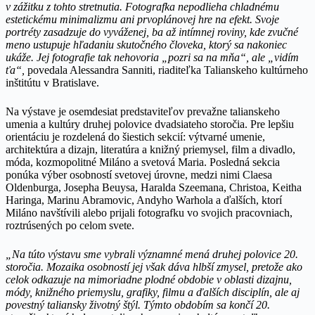
v zážitku z tohto stretnutia. Fotografka nepodlieha chladnému
estetickému minimalizmu ani prvoplánovej hre na efekt. Svoje
portréty zasadzuje do vyváženej, ba až intímnej roviny, kde zvučné
meno ustupuje hľadaniu skutočného človeka, ktorý sa nakoniec
ukáže. Jej fotografie tak nehovoria „pozri sa na mňa“, ale „vidím
ťa“,
povedala Alessandra Sanniti, riaditeľka Talianskeho kultúrneho
inštitútu v Bratislave.
Na výstave je osemdesiat predstaviteľov prevažne talianskeho
umenia a kultúry druhej polovice dvadsiateho storočia. Pre lepšiu
orientáciu je rozdelená do šiestich sekcií: výtvarné umenie,
architektúra a dizajn, literatúra a knižný priemysel, film a divadlo,
móda, kozmopolitné Miláno a svetová Maria. Posledná sekcia
ponúka výber osobností svetovej úrovne, medzi nimi Claesa
Oldenburga, Josepha Beuysa, Haralda Szeemana, Christoa, Keitha
Haringa, Marinu Abramovic, Andyho Warhola a ďalších, ktorí
Miláno navštívili alebo prijali fotografku vo svojich pracovniach,
roztrúsených po celom svete.
„
Na túto výstavu sme vybrali významné mená druhej polovice 20.
storočia. Mozaika osobností jej však dáva hlbší zmysel, pretože ako
celok odkazuje na mimoriadne plodné obdobie v oblasti dizajnu,
módy, knižného priemyslu, grafiky, filmu a ďalších disciplín, ale aj
povestný taliansky životný štýl. Týmto obdobím sa končí 20.