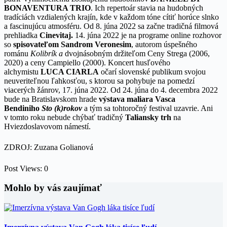
BONAVENTURA TRIO
. Ich repertoár stavia na hudobných
tradíciách vzdialených krajín, kde v každom tóne cítiť horúce slnko
a fascinujúcu atmosféru.
Od 8. júna 2022 sa začne tradičná filmová
prehliadka
Cinevitaj.
14. júna 2022 je na programe online rozhovor
so
spisovateľom Sandrom Veronesim
, autorom úspešného
románu
Kolibrík a
dvojnásobným držiteľom Ceny Strega (2006,
2020) a ceny Campiello (2000). Koncert husľového
alchymistu
LUCA CIARLA
očarí slovenské publikum svojou
neuveriteľnou ľahkosťou, s ktorou sa pohybuje na pomedzí
viacerých žánrov, 17. júna 2022. Od 24. júna do 4. decembra 2022
bude na Bratislavskom hrade
výstava maliara Vasca
Bendiniho
Sto (k)rokov
a tým sa tohtoročný festival uzavrie. Ani
v tomto roku nebude chýbať tradičný
Taliansky trh
na
Hviezdoslavovom námestí.
ZDROJ: Zuzana Golianová
Post Views:
0
Mohlo by vás zaujímať