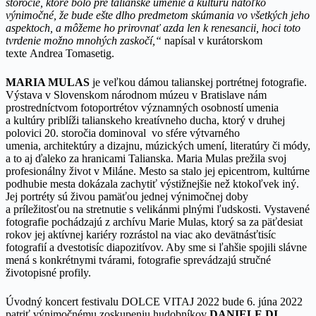
storočie, ktoré bolo pre talianske umenie a kultúru natoľko
výnimočné, že bude ešte dlho predmetom skúmania vo všetkých jeho
aspektoch, a môžeme ho prirovnať azda len k renesancii, hoci toto
tvrdenie možno mnohých zaskočí,“
napísal v kurátorskom
texte Andrea Tomasetig.
M
ARIA MULAS
je veľkou dámou talianskej portrétnej fotografie.
Výstava v Slovenskom národnom múzeu v Bratislave nám
prostredníctvom fotoportrétov významných osobností umenia
a kultúry priblíži talianskeho kreatívneho ducha, ktorý v druhej
polovici 20. storočia dominoval vo sfére výtvarného
umenia, architektúry a dizajnu, múzických umení, literatúry či módy,
a to aj ďaleko za hranicami Talianska. Maria Mulas prežila svoj
profesionálny život v Miláne. Mesto sa stalo jej epicentrom, kultúrne
podhubie mesta dokázala zachytiť výstižnejšie než ktokoľvek iný.
Jej portréty sú živou pamäťou jednej výnimočnej doby
a príležitosťou na stretnutie s velikánmi plnými ľudskosti. Vystavené
fotografie pochádzajú z archívu Marie Mulas, ktorý sa za päťdesiat
rokov jej aktívnej kariéry rozrástol na viac ako devätnásťtisíc
fotografií a dvestotisíc diapozitívov. Aby sme si ľahšie spojili slávne
mená s konkrétnymi tvárami, fotografie sprevádzajú stručné
životopisné profily.
Úvodný koncert festivalu DOLCE VITAJ 2022 bude 6. júna 2022
patriť výnimočnému zoskupeniu hudobníkov
DANIELE DI