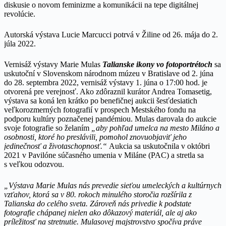
diskusie o novom feminizme a komunikácii na tepe digitálnej
revolúcie.
Autorská výstava Lucie Marcucci potrvá v Žiline od 26. mája do 2.
júla 2022.
Vernisáž výstavy Marie Mulas
Talianske ikony vo fotoportrétoch
sa
uskutoční v Slovenskom národnom múzeu v Bratislave od 2. júna
do 28. septembra 2022, vernisáž výstavy 1. júna o 17:00 hod. je
otvorená pre verejnosť. Ako zdôraznil kurátor Andrea Tomasetig,
výstava sa koná len krátko po benefičnej aukcii šesťdesiatich
veľkorozmerných fotografií v prospech Mestského fondu na
podporu kultúry poznačenej pandémiou. Mulas darovala do aukcie
svoje fotografie so želaním
„aby pohľad umelca na mesto Miláno a
osobnosti, ktoré ho preslávili, pomohol znovuobjaviť jeho
jedinečnosť a životaschopnosť.“
Aukcia sa uskutočnila v októbri
2021 v Pavilóne súčasného umenia v Miláne (PAC) a stretla sa
s veľkou odozvou.
„Výstava Marie Mulas nás prevedie sieťou umeleckých a kultúrnych
vzťahov, ktorá sa v 80. rokoch minulého storočia rozšírila z
Talianska do celého sveta. Zároveň nás privedie k podstate
fotografie chápanej nielen ako dôkazový materiál, ale aj ako
príležitosť na stretnutie. Mulasovej majstrovstvo spočíva práve