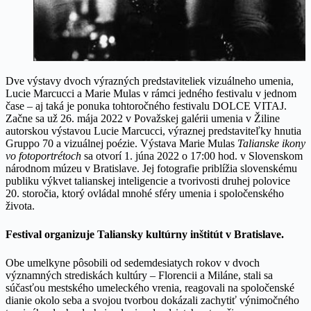
Dve výstavy dvoch výrazných predstaviteliek vizuálneho umenia,
Lucie Marcucci a Marie Mulas v rámci jedného festivalu v jednom
čase – aj taká je ponuka tohtoročného festivalu DOLCE VITAJ.
Začne sa už 26. mája 2022 v Považskej galérii umenia v Žiline
autorskou výstavou Lucie Marcucci, výraznej predstaviteľky hnutia
Gruppo 70 a vizuálnej poézie. Výstava Marie Mulas
Talianske ikony
vo fotoportrétoch
sa otvorí 1. júna 2022 o 17:00 hod. v Slovenskom
národnom múzeu v Bratislave. Jej fotografie priblížia slovenskému
publiku výkvet talianskej inteligencie a tvorivosti druhej polovice
20. storočia, ktorý ovládal mnohé sféry umenia i spoločenského
života.
Festival organizuje Taliansky kultúrny inštitút v Bratislave.
Obe umelkyne pôsobili od sedemdesiatych rokov v dvoch
významných strediskách kultúry – Florencii a Miláne, stali sa
súčasťou mestského umeleckého vrenia, reagovali na spoločenské
dianie okolo seba a svojou tvorbou dokázali zachytiť výnimočného