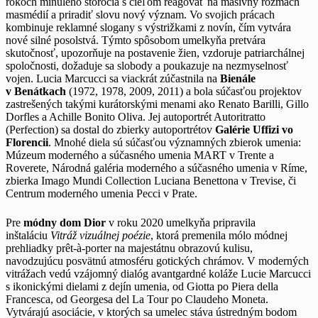
rokoch minulého storočia s cieľom reagovať na masívny rozmach
masmédií a priradiť slovu nový význam. Vo svojich prácach
kombinuje reklamné slogany s výstrižkami z novín, čím vytvára
nové silné posolstvá. Týmto spôsobom umelkyňa pretvára
skutočnosť, upozorňuje na postavenie žien, vzdoruje patriarchálnej
spoločnosti, dožaduje sa slobody a poukazuje na nezmyselnosť
vojen. Lucia Marcucci sa viackrát zúčastnila na
Bienále
v Benátkach
(1972, 1978, 2009, 2011) a bola súčasťou projektov
zastrešených takými kurátorskými menami ako Renato Barilli, Gillo
Dorfles a Achille Bonito Oliva. Jej autoportrét Autoritratto
(Perfection) sa dostal do zbierky autoportrétov
Galérie Uffizi vo
Florencii
. Mnohé diela sú súčasťou významných zbierok umenia:
Múzeum moderného a súčasného umenia MART v Trente a
Roverete, Národná galéria moderného a súčasného umenia v Ríme,
zbierka Imago Mundi Collection Luciana Benettona v Trevise, či
Centrum moderného umenia Pecci v Prate.
Pre
módny dom Dior
v roku 2020 umelkyňa pripravila
inštaláciu
Vitráž vizuálnej poézie
, ktorá premenila mólo módnej
prehliadky prêt-à-porter na majestátnu obrazovú kulisu,
navodzujúcu posvätnú atmosféru gotických chrámov. V moderných
vitrážach vedú vzájomný dialóg avantgardné koláže Lucie Marcucci
s ikonickými dielami z dejín umenia, od Giotta po Piera della
Francesca, od Georgesa del La Tour po Claudeho Moneta.
Vytvárajú asociácie, v ktorých sa umelec stáva ústredným bodom