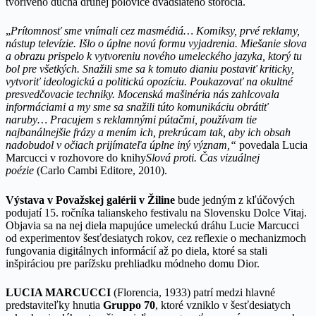
tvorivého ducha druhej polovice dvadsiateho storočia.
„
Prítomnosť sme vnímali cez masmédiá… Komiksy, prvé reklamy,
nástup televízie. Išlo o úplne novú formu vyjadrenia. Miešanie slova
a obrazu prispelo k vytvoreniu nového umeleckého jazyka, ktorý tu
bol pre všetkých. Snažili sme sa k tomuto dianiu postaviť kriticky,
vytvoriť ideologickú a politickú opozíciu. Poukazovať na okultné
presvedčovacie techniky. Mocenská mašinéria nás zahlcovala
informáciami a my sme sa snažili túto komunikáciu obrátiť
naruby… Pracujem s reklamnými pútačmi, používam tie
najbanálnejšie frázy a mením ich, prekrúcam tak, aby ich obsah
nadobudol v očiach prijímateľa úplne iný význam,“
povedala Lucia
Marcucci v rozhovore do knihy
Slová proti. Čas vizuálnej
poézie
(Carlo Cambi Editore, 2010).
Výstava v Považskej galérii v Žiline
bude jedným z kľúčových
podujatí 15. ročníka talianskeho festivalu na Slovensku Dolce Vitaj.
Objavia sa na nej diela mapujúce umeleckú dráhu Lucie Marcucci
od experimentov šesťdesiatych rokov, cez reflexie o mechanizmoch
fungovania digitálnych informácií až po diela, ktoré sa stali
inšpiráciou pre parížsku prehliadku módneho domu Dior.
LUCIA MARCUCCI
(Florencia, 1933) patrí medzi hlavné
predstaviteľky hnutia
Gruppo 70
, ktoré vzniklo v šesťdesiatych