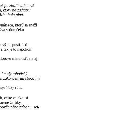
 až po zložité atómové
, ktorý na začiatku
Izba bola plná.
nálezca, ktorý sa snaží
 býva v domčeku
 však spustí sled
 a tak je to napokon
torovu minulosť, ale aj
al malý robotický
ami zakončenými štípacími
psychicky rúca.
h, ceste za akousi
arené žartíky,
 obyčajného príbehu, sci-