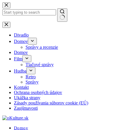
Skip
to
content
No
results
Divadlo
Domov
Správy a recenzie
Domov
Film
Tlačové správy
Hudba
Retro
Správy
Kontakt
Ochrana osobných údajov
Ukážka strany
Zásady používania súborov cookie (EÚ)
Zaujímavosti
Domov