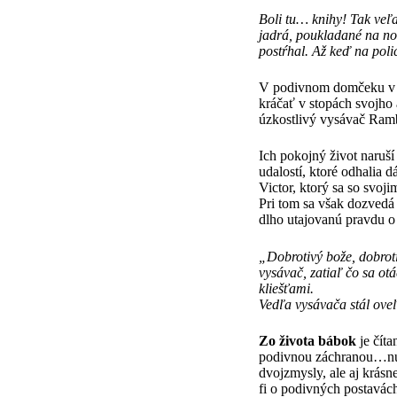
Boli tu… knihy! Tak veľa
jadrá, poukladané na nov
postŕhal. Až keď na poli
V podivnom domčeku v ko
kráčať v stopách svojho
úzkostlivý vysávač Ramb
Ich pokojný život naruš
udalostí, ktoré odhalia 
Victor, ktorý sa so svoj
Pri tom sa však dozvedá 
dlho utajovanú pravdu o 
„Dobrotivý bože, dobrot
vysávač, zatiaľ čo sa ot
kliešťami.
Vedľa vysávača stál oveľ
Zo života bábok
je číta
podivnou záchranou…nuž, 
dvojzmysly, ale aj krásn
fi o podivných postavác