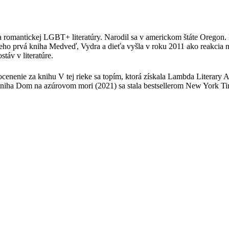
 romantickej LGBT+ literatúry. Narodil sa v americkom štáte Oregon. B
eho prvá kniha Medveď, Vydra a dieťa vyšla v roku 2011 ako reakcia n
áv v literatúre.
ocenenie za knihu V tej rieke sa topím, ktorá získala Lambda Literary 
iha Dom na azúrovom mori (2021) sa stala bestsellerom New York Tim