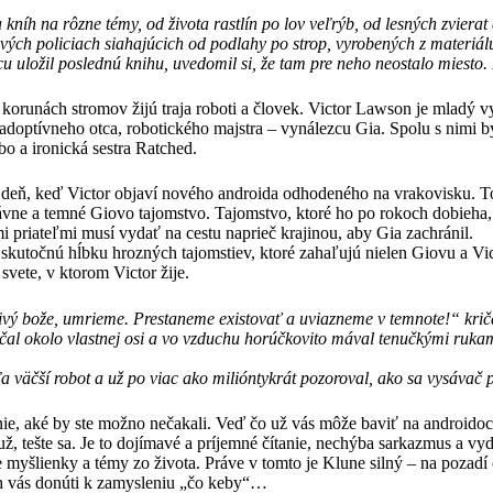
 kníh na rôzne témy, od života rastlín po lov veľrýb, od lesných zvierat
ých policiach siahajúcich od podlahy po strop, vyrobených z materiálu
cu uložil poslednú knihu, uvedomil si, že tam pre neho neostalo miesto. 
runách stromov žijú traja roboti a človek. Victor Lawson je mladý vy
 adoptívneho otca, robotického majstra – vynálezcu Gia. Spolu s nimi
o a ironická sestra Ratched.
í deň, keď Victor objaví nového androida odhodeného na vrakovisku. To
dávne a temné Giovo tajomstvo. Tajomstvo, ktoré ho po rokoch dobieha,
imi priateľmi musí vydať na cestu naprieč krajinou, aby Gia zachránil.
skutočnú hĺbku hrozných tajomstiev, ktoré zahaľujú nielen Giovu a Vic
svete, v ktorom Victor žije.
ivý bože, umrieme. Prestaneme existovať a uviazneme v temnote!“ krič
áčal okolo vlastnej osi a vo vzduchu horúčkovito mával tenučkými ruk
a väčší robot a už po viac ako milióntykrát pozoroval, ako sa vysávač 
nie, aké by ste možno nečakali. Veď čo už vás môže baviť na androidoc
tešte sa. Je to dojímavé a príjemné čítanie, nechýba sarkazmus a vyd
e myšlienky a témy zo života. Práve v tomto je Klune silný – na pozadí
h vás donúti k zamysleniu „čo keby“…