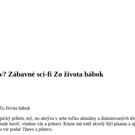
v? Zábavné sci-fi Zo života bábok
pický príbeh, iný, no ukrýva v sebe toľko aktuálny a diskutovaných tém.
bude baviť, vtiahne vás a pobaví. Klune má totiž skvelý štýl písania a a
 vie podať čítavo a pútavo.