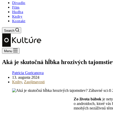
Divadlo
Film
Hudba
Knihy
Kontakt
Search
Menu
Aká je skutočná hĺbka hrozivých tajomstie
Patricia Guricanova
13. augusta 2024
Knihy
,
Zaujímavosti
Zo života bábok
je nety
o androidoch, ktoré vás 
mnohých nezáživnú tému