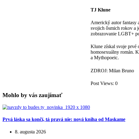
TJ Klune
Americký autor fantasy a
svojich ôsmich rokov a j
zobrazovanie LGBT+ post
Klune získal svoje prvé 
homosexuálny román. Kn
a Mythopoeic.
ZDROJ: Milan Bruno
Post Views:
0
Mohlo by vás zaujímať
Prvá láska sa končí, tá pravá nie: nová kniha od Maskame
8. augusta 2026