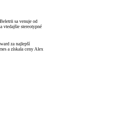
eletrii sa venuje od
a vtedajšie stereotypné
Award za najlepší
es a získala ceny Alex