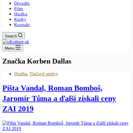
Divadlo
Film
Hudba
Knihy
Kontakt
Search
Menu
Značka
Korben Dallas
Hudba
,
Tlačové správy
Pišta Vandal, Roman Bomboš,
Jaromír Tůma a ďalší získali ceny
ZAI 2019