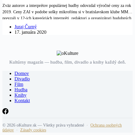
Zväz autorov a interprétov populárnej hudby odovzdal výročné ceny za rok
2019. Ceny ZAI v podobe sošky mikrofónu si v bratislavskom klube MMC
prevzali v 12-ich kategóriách interpréti, redaktori a organizátori hudobných
podujatí. Už piatu cenu za hudobného redaktora roka si odniesol Roman
Juraj Čurný
Bomboš. Pišta Vandal Chrappa…
17. januára 2020
Kultúrny magazín — hudba, film, divadlo a knihy každý deň.
Domov
Divadlo
Film
Hudba
Knihy
Kontakt
© 2026 oKulture.sk — Všetky práva vyhradené ·
Ochrana osobných
údajov
·
Zásady cookies