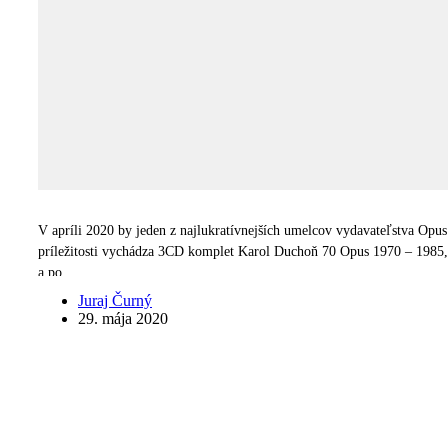
V apríli 2020 by jeden z najlukratívnejších umelcov vydavateľstva Op
príležitosti vychádza 3CD komplet Karol Duchoň 70 Opus 1970 – 1985, 
a po…
Juraj Čurný
29. mája 2020