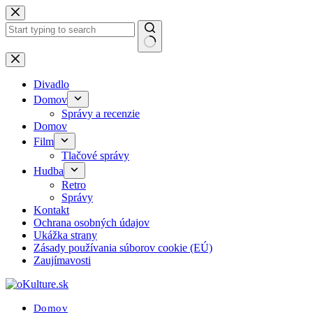
Skip
to
content
No
results
Divadlo
Domov
Správy a recenzie
Domov
Film
Tlačové správy
Hudba
Retro
Správy
Kontakt
Ochrana osobných údajov
Ukážka strany
Zásady používania súborov cookie (EÚ)
Zaujímavosti
Domov