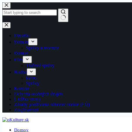
Skip
to
content
No
results
Divadlo
Domov
Správy a recenzie
Domov
Film
Tlačové správy
Hudba
Retro
Správy
Kontakt
Ochrana osobných údajov
Ukážka strany
Zásady používania súborov cookie (EÚ)
Zaujímavosti
Domov