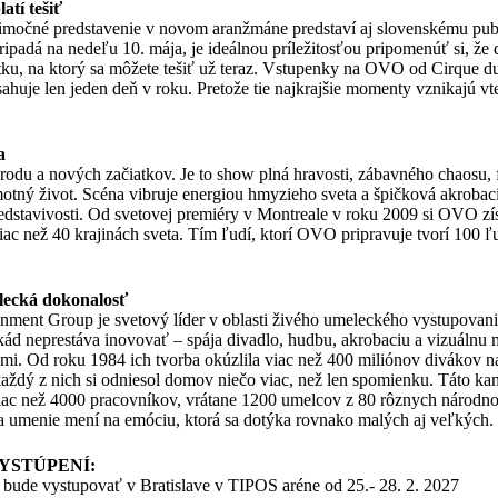
atí tešiť
imočné predstavenie v novom aranžmáne predstaví aj slovenskému publ
pripadá na nedeľu 10. mája, je ideálnou príležitosťou pripomenúť si, ž
ku, na ktorý sa môžete tešiť už teraz. Vstupenky na OVO od Cirque du
huje len jeden deň v roku. Pretože tie najkrajšie momenty vznikajú v
a
du a nových začiatkov. Je to show plná hravosti, zábavného chaosu, f
otný život. Scéna vibruje energiou hmyzieho sveta a špičková akrobac
edstavivosti. Od svetovej premiéry v Montreale v roku 2009 si OVO zís
ac než 40 krajinách sveta. Tím ľudí, ktorí OVO pripravuje tvorí 100 ľud
elecká dokonalosť
inment Group je svetový líder v oblasti živého umeleckého vystupovani
ekád neprestáva inovovať – spája divadlo, hudbu, akrobaciu a vizuálnu 
ými. Od roku 1984 ich tvorba okúzlila viac než 400 miliónov divákov na
každý z nich si odniesol domov niečo viac, než len spomienku. Táto ka
iac než 4000 pracovníkov, vrátane 1200 umelcov z 80 rôznych národnost
 sa umenie mení na emóciu, ktorá sa dotýka rovnako malých aj veľkých.
STÚPENÍ:
bude vystupovať v Bratislave v TIPOS aréne od 25.- 28. 2. 2027