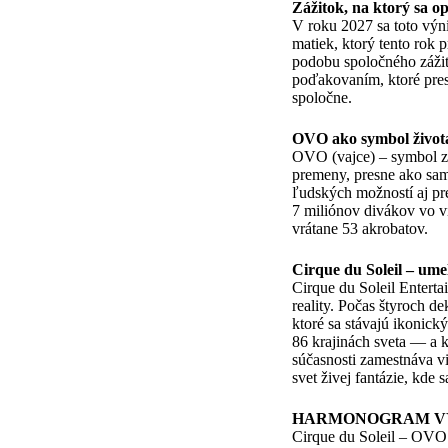
Zážitok, na ktorý sa opl
V roku 2027 sa toto výn
matiek, ktorý tento rok 
podobu spoločného zážit
poďakovaním, ktoré presa
spoločne.
OVO ako symbol život
OVO (vajce) – symbol zro
premeny, presne ako sam
ľudských možností aj pr
7 miliónov divákov vo vi
vrátane 53 akrobatov.
Cirque du Soleil – um
Cirque du Soleil Enterta
reality. Počas štyroch d
ktoré sa stávajú ikonick
86 krajinách sveta — a 
súčasnosti zamestnáva v
svet živej fantázie, kde
HARMONOGRAM VY
Cirque du Soleil – OVO 