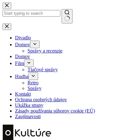
Skip
to
content
No
results
Divadlo
Domov
Správy a recenzie
Domov
Film
Tlačové správy
Hudba
Retro
Správy
Kontakt
Ochrana osobných údajov
Ukážka strany
Zásady používania súborov cookie (EÚ)
Zaujímavosti