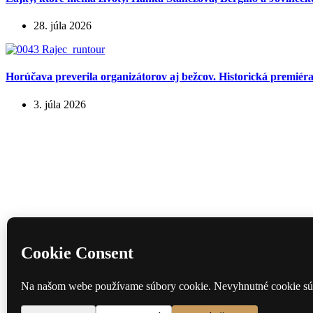
28. júla 2026
Horúčava preverila organizátorov aj bežcov. Historická premié
3. júla 2026
Domov
Divadlo
Film
Hudba
Knihy
Kontakt