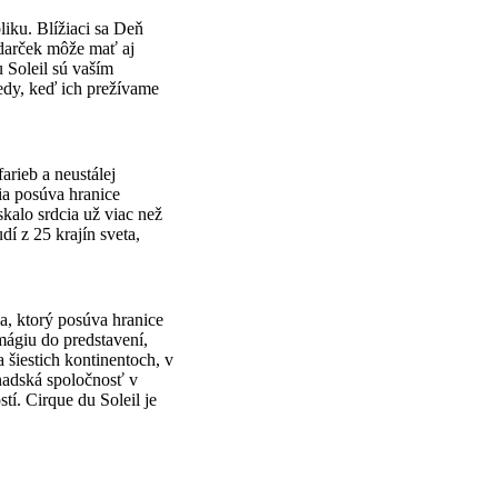
iku. Blížiaci sa Deň
e darček môže mať aj
 Soleil sú vaším
tedy, keď ich prežívame
arieb a neustálej
ia posúva hranice
kalo srdcia už viac než
í z 25 krajín sveta,
a, ktorý posúva hranice
mágiu do predstavení,
 šiestich kontinentoch, v
nadská spoločnosť v
í. Cirque du Soleil je