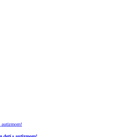
m detí s autizmom!