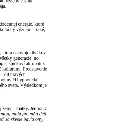
olu vzácny čas na
ája.
ždodennej energie, ktorú
skutočný význam – také,
, ktorá oslovuje divákov
 všetky generácie, no
is, špičkoví akrobati z
č kultúrami. Predstavenie
 – od hravých
políny či hypnotickú
lého sveta. Výsledkom je
.
j ženy – matky. Jednou z
mou, majú pre mňa deti
eď sa skvele bavia ony,