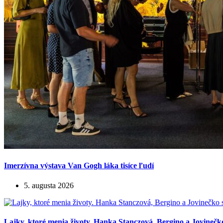
Imerzívna výstava Van Gogh láka tisíce ľudí
5. augusta 2026
Lajky, ktoré menia životy. Hanka Stanczová, Bergino a Jovinečk