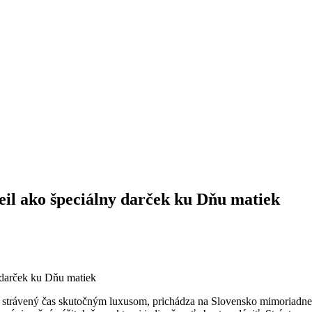
oleil ako špeciálny darček ku Dňu matiek
e strávený čas skutočným luxusom, prichádza na Slovensko mimoriadn