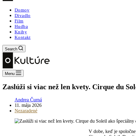
Domov
Divadlo
Film
Hudba
Knihy
Kontakt
Search
Menu
Zaslúži si viac než len kvety. Cirque du S
Andrea Čurná
11. mája 2026
Nezaradené
V dobe, keď je spoločn