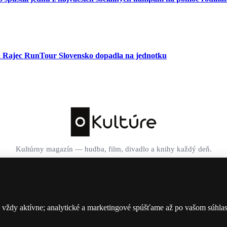
ra Rajec RunTour Slovensko dopadla na jednotku
Kultúrny magazín — hudba, film, divadlo a knihy každý deň.