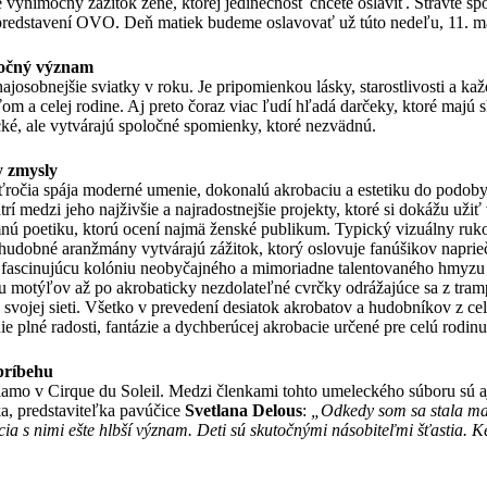
e výnimočný zážitok žene, ktorej jedinečnosť chcete osláviť. Strávte sp
redstavení OVO. Deň matiek budeme oslavovať už túto nedeľu, 11. m
točný význam
ajosobnejšie sviatky v roku. Je pripomienkou lásky, starostlivosti a ka
m a celej rodine. Aj preto čoraz viac ľudí hľadá darčeky, ktoré majú 
cké, ale vytvárajú spoločné spomienky, ktoré nezvädnú.
y zmysly
aťročia spája moderné umenie, dokonalú akrobaciu a estetiku do podoby
í medzi jeho najživšie a najradostnejšie projekty, ktoré si dokážu užiť
nú poetiku, ktorú ocení najmä ženské publikum. Typický vizuálny rukop
 hudobné aranžmány vytvárajú zážitok, ktorý oslovuje fanúšikov naprie
 fascinujúcu kolóniu neobyčajného a mimoriadne talentovaného hmyzu
u motýľov až po akrobaticky nezdolateľné cvrčky odrážajúce sa z tram
svojej sieti. Všetko v prevedení desiatok akrobatov a hudobníkov z ce
ie plné radosti, fantázie a dychberúcej akrobacie určené pre celú rodinu
príbehu
riamo v Cirque du Soleil. Medzi členkami tohto umeleckého súboru sú a
ka, predstaviteľka pavúčice
Svetlana Delous
:
„Odkedy som sa stala ma
cia s nimi ešte hlbší význam. Deti sú skutočnými násobiteľmi šťastia. K