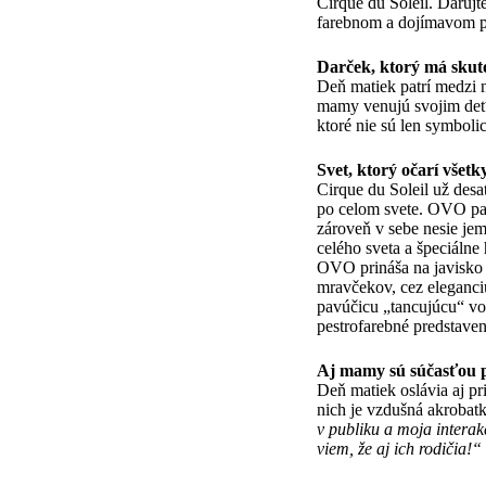
Cirque du Soleil. Darujt
farebnom a dojímavom p
Darček, ktorý má sku
Deň matiek patrí medzi n
mamy venujú svojim deťo
ktoré nie sú len symboli
Svet, ktorý očarí všetk
Cirque du Soleil už des
po celom svete. OVO patr
zároveň v sebe nesie jem
celého sveta a špeciálne
OVO prináša na javisko
mravčekov, cez eleganci
pavúčicu „tancujúcu“ vo 
pestrofarebné predstaven
Aj mamy sú súčasťou 
Deň matiek oslávia aj p
nich je vzdušná akrobat
v publiku a moja interak
viem, že aj ich rodičia!“