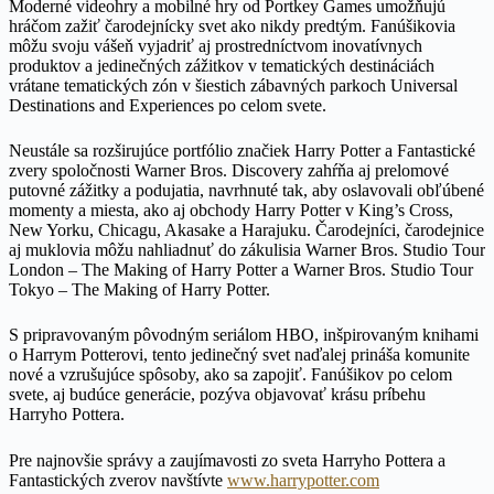
Moderné videohry a mobilné hry od Portkey Games umožňujú
hráčom zažiť čarodejnícky svet ako nikdy predtým. Fanúšikovia
môžu svoju vášeň vyjadriť aj prostredníctvom inovatívnych
produktov a jedinečných zážitkov v tematických destináciách
vrátane tematických zón v šiestich zábavných parkoch Universal
Destinations and Experiences po celom svete.
Neustále sa rozširujúce portfólio značiek Harry Potter a Fantastické
zvery spoločnosti Warner Bros. Discovery zahŕňa aj prelomové
putovné zážitky a podujatia, navrhnuté tak, aby oslavovali obľúbené
momenty a miesta, ako aj obchody Harry Potter v King’s Cross,
New Yorku, Chicagu, Akasake a Harajuku. Čarodejníci, čarodejnice
aj muklovia môžu nahliadnuť do zákulisia Warner Bros. Studio Tour
London – The Making of Harry Potter a Warner Bros. Studio Tour
Tokyo – The Making of Harry Potter.
S pripravovaným pôvodným seriálom HBO, inšpirovaným knihami
o Harrym Potterovi, tento jedinečný svet naďalej prináša komunite
nové a vzrušujúce spôsoby, ako sa zapojiť. Fanúšikov po celom
svete, aj budúce generácie, pozýva objavovať krásu príbehu
Harryho Pottera.
Pre najnovšie správy a zaujímavosti zo sveta Harryho Pottera a
Fantastických zverov navštívte
www.harrypotter.com