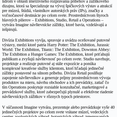
lídrom v oblasti imerzívneho rozprávania príbehov a zážitkového
dizajnu, ktorá sa špecializuje na vývoj špičkových výstav a atrakcií
pre múzeá, štúdiá, vlastníkov autorských práv (IPs), značky a
voľnočasové destinácie po celom svete. Prostredníctvom štyroch
hlavných pilierov – Exhibitions, Studio, Retail a Operations –
vytvára Imagine návštevnícke zážitky, ktoré bavia, vzdelávajú a
inšpirujú.
Divízia Exhibitions vyvíja, spravuje a uvádza oceňované putovné
výstavy, medzi ktoré patria Harry Potter: The Exhibition, Jurassic
World: The Exhibition, Titanic: The Exhibition, Downton Abbey:
The Exhibition a Hunger Games: The Exhibition, ktoré priťahujú
publikum a zvyšujú návštevnosť po celom svete. Studio navrhuje,
projektuje a realizuje putovné aj stále expozície a ponúka
komplexné kreatívne služby klientom, ktorí hľadajú jedinečné
zážitky postavené na silnom príbehu. Divízia Retail posilňuje
zapojenie návštevníkov a generuje príjmy prostredníctvom vývoja
produktov na mieru, návrhu obchodov a ich prevádzky, zatiaľ čo
tím Operations poskytuje rozsiahle konzultačné, marketingové a
prevádzkové služby, ktoré zabezpečujú plynulé a efektívne riadenie
návštevníckych zážitkov v rôznych typoch priestorov.
V súčasnosti Imagine vytvára, prezentuje alebo prevádzkuje vyše 40
jedinečných projektov po celom svete vrátane múzeí, vedeckých
centier, zoologických záhrad, botanických záhrad, integrovaných