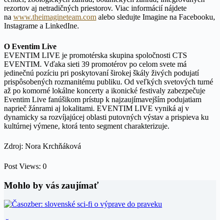
rezortov aj netradičných priestorov. Viac informácií nájdete
na
www.theimagineteam.com
alebo sledujte Imagine na Facebooku,
Instagrame a LinkedIne.
O Eventim Live
EVENTIM LIVE je promotérska skupina spoločnosti CTS
EVENTIM. Vďaka sieti 39 promotérov po celom svete má
jedinečnú pozíciu pri poskytovaní širokej škály živých podujatí
prispôsobených rozmanitému publiku. Od veľkých svetových turné
až po komorné lokálne koncerty a ikonické festivaly zabezpečuje
Eventim Live fanúšikom prístup k najzaujímavejším podujatiam
naprieč žánrami aj lokalitami. EVENTIM LIVE vyniká aj v
dynamicky sa rozvíjajúcej oblasti putovných výstav a prispieva ku
kultúrnej výmene, ktorá tento segment charakterizuje.
Zdroj: Nora Krchňáková
Post Views:
0
Mohlo by vás zaujímať