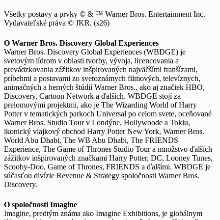
Všetky postavy a prvky © & ™ Warner Bros. Entertainment Inc.
Vydavateľské práva © JKR. (s26)
O Warner Bros. Discovery Global Experiences
Warner Bros. Discovery Global Experiences (WBDGE) je
svetovým lídrom v oblasti tvorby, vývoja, licencovania a
prevádzkovania zážitkov inšpirovaných najväčšími franšízami,
príbehmi a postavami zo svetoznámych filmových, televíznych,
animačných a herných štúdií Warner Bros., ako aj značiek HBO,
Discovery, Cartoon Network a ďalších. WBDGE stojí za
prelomovými projektmi, ako je The Wizarding World of Harry
Potter v tematických parkoch Universal po celom svete, oceňované
Warner Bros. Studio Tour v Londýne, Hollywoode a Tokiu,
ikonický vlajkový obchod Harry Potter New York, Warner Bros.
World Abu Dhabi, The WB Abu Dhabi, The FRIENDS
Experience, The Game of Thrones Studio Tour a množstvo ďalších
zážitkov inšpirovaných značkami Harry Potter, DC, Looney Tunes,
Scooby-Doo, Game of Thrones, FRIENDS a ďalšími. WBDGE je
súčasťou divízie Revenue & Strategy spoločnosti Warner Bros.
Discovery.
O spoločnosti Imagine
Imagine, predtým známa ako Imagine Exhibitions, je globálnym