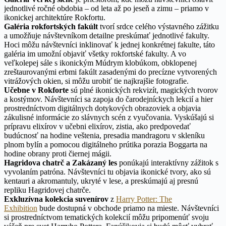
jednotlivé ročné obdobia – od leta až po jeseň a zimu – priamo v
ikonickej architektúre Rokfortu.
Galéria rokfortských fakúlt
tvorí srdce celého výstavného zážitku
a umožňuje návštevníkom detailne preskúmať jednotlivé fakulty.
Hoci môžu návštevníci inklinovať k jednej konkrétnej fakulte, táto
galéria im umožní objaviť všetky rokfortské fakulty. A vo
veľkolepej sále s ikonickým Múdrym klobúkom, obklopenej
zreštaurovanými erbmi fakúlt zasadenými do precízne vytvorených
vitrážových okien, si môžu urobiť tie najkrajšie fotografie.
Učebne v Rokforte
sú plné ikonických rekvizít, magických tvorov
a kostýmov. Návštevníci sa zapoja do čarodejníckych lekcií a hier
prostredníctvom digitálnych dotykových obrazoviek a objavia
zákulisné informácie zo slávnych scén z vyučovania. Vyskúšajú si
prípravu elixírov v učebni elixírov, zistia, ako predpovedať
budúcnosť na hodine veštenia, presadia mandragoru v skleníku
plnom bylín a pomocou digitálneho prútika porazia Boggarta na
hodine obrany proti čiernej mágii.
Hagridova chatrč a Zakázaný les
ponúkajú interaktívny zážitok s
vyvolaním patróna. Návštevníci tu objavia ikonické tvory, ako sú
kentauri a akromantuly, ukryté v lese, a preskúmajú aj presnú
repliku Hagridovej chatrče.
Exkluzívna kolekcia suvenírov
z
Harry Potter: The
Exhibition
bude dostupná v obchode priamo na mieste. Návštevníci
si prostredníctvom tematických kolekcií môžu pripomenúť svoju