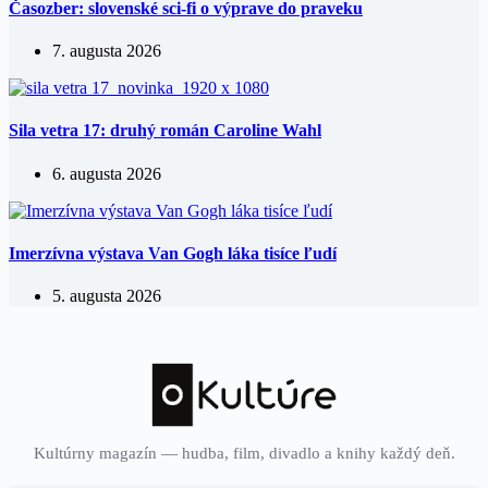
Časozber: slovenské sci-fi o výprave do praveku
7. augusta 2026
Sila vetra 17: druhý román Caroline Wahl
6. augusta 2026
Imerzívna výstava Van Gogh láka tisíce ľudí
5. augusta 2026
Kultúrny magazín — hudba, film, divadlo a knihy každý deň.