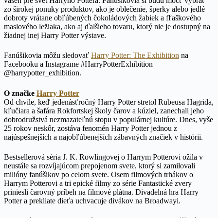
vášeň pre svet Harryho Pottera. Fanúšikovia si budú môcť vybrať
zo širokej ponuky produktov, ako je oblečenie, šperky alebo jedlé
dobroty vrátane obľúbených čokoládových žabiek a fľaškového
maslového ležiaka, ako aj ďalšieho tovaru, ktorý nie je dostupný na
žiadnej inej Harry Potter výstave.
Fanúšikovia môžu sledovať
Harry Potter: The Exhibition
na
Facebooku a Instagrame #HarryPotterExhibition
@harrypotter_exhibition.
O značke
Harry Potter
Od chvíle, keď jedenásťročný Harry Potter stretol Rubeusa Hagrida,
kľučiara a šafára Rokfortskej školy čarov a kúziel, zanechali jeho
dobrodružstvá nezmazateľnú stopu v populárnej kultúre. Dnes, vyše
25 rokov neskôr, zostáva fenomén Harry Potter jednou z
najúspešnejších a najobľúbenejších zábavných značiek v histórii.
Bestsellerová séria J. K. Rowlingovej o Harrym Potterovi ožila v
neustále sa rozvíjajúcom prepojenom svete, ktorý si zamilovali
milióny fanúšikov po celom svete. Osem filmových trhákov o
Harrym Potterovi a tri epické filmy zo série Fantastické zvery
priniesli čarovný príbeh na filmové plátna. Divadelná hra Harry
Potter a prekliate dieťa uchvacuje divákov na Broadwayi.