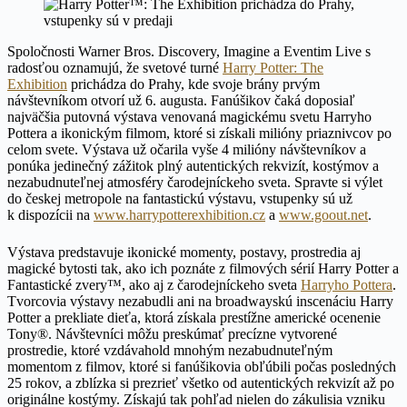
Spoločnosti Warner Bros. Discovery, Imagine a Eventim Live s
radosťou oznamujú, že svetové turné
Harry Potter: The
Exhibition
prichádza do Prahy, kde svoje brány prvým
návštevníkom otvorí už 6. augusta. Fanúšikov čaká doposiaľ
najväčšia putovná výstava venovaná magickému svetu Harryho
Pottera a ikonickým filmom, ktoré si získali milióny priaznivcov po
celom svete. Výstava už očarila vyše 4 milióny návštevníkov a
ponúka jedinečný zážitok plný autentických rekvizít, kostýmov a
nezabudnuteľnej atmosféry čarodejníckeho sveta. Spravte si výlet
do českej metropole na fantastickú výstavu, vstupenky sú už
k dispozícii na
www.harrypotterexhibition.cz
a
www.goout.net
.
Výstava predstavuje ikonické momenty, postavy, prostredia aj
magické bytosti tak, ako ich poznáte z filmových sérií Harry Potter a
Fantastické zvery™, ako aj z čarodejníckeho sveta
Harryho Pottera
.
Tvorcovia výstavy nezabudli ani na broadwayskú inscenáciu Harry
Potter a prekliate dieťa, ktorá získala prestížne americké ocenenie
Tony®. Návštevníci môžu preskúmať precízne vytvorené
prostredie, ktoré vzdávahold mnohým nezabudnuteľným
momentom z filmov, ktoré si fanúšikovia obľúbili počas posledných
25 rokov, a zblízka si prezrieť všetko od autentických rekvizít až po
originálne kostýmy. Získajú tak pohľad nielen do zákulisia vzniku