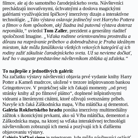
filmov, ale aj do samotného čarodejníckeho sveta. Návštevníci
prechádzajú inovatívnymi, úchvatnými a doslova magickými
galériami využívajúcimi špičkový imerzívny dizajn a interaktívne
technológie.
„Táto výstava oslavuje jedinečný svet Harryho Pottera
a filmov o ňom spôsobom, aký žiadna iná putovná výstava doteraz
neponúkla,“
uviedol
Tom Zaller
, prezident a generálny riaditeľ
spoločnosti Imagine.
„Vďaka rodinne orientovanému prostrediu a
dôrazu na rozprávanie príbehov a dobrodružstva je Praha ideálnym
miestom, kde môžu fanúšikovia všetkých vekových kategórií aj ich
rodiny zažiť zákulisie čarodejníckeho sveta. Už sa nevieme dočkať,
keď ho v auguste predstavíme návštevníkom zblízka aj zďaleka.“
To najlepšie z jednotlivých galérií:
Na začiatku výstavy návštevníci objavia prvé vydanie knihy Harry
Potter a Kameň mudrcov, uložené v trezore inšpirovanom bankou
Gringottovcov. V projekčnej sále ich čakajú momenty „od prvej
stránky knihy až po filmové plátno“, doplnené inšpiratívnymi
videami a literárnymi citátmi, ktoré oživujú svetoznámy príbeh.
Navyše ich čaká Záškodnícka mapa, Vŕba mlátička aj dementori.
Galéria Rokfortského hradu
ponúka imerzívny multimediálny
zážitok s ikonickými prvkami, ako sú Vŕba mlátička, dementori a
Záškodnícka mapa, na ktorej sa vďaka interaktívnej technológii
návštevníkom zobrazujú ich mená a pozývajú ich k ďalšiemu
objavovaniu výstavy.
Galéria Veľkej siene
je priestorom, kde môžu návštevníci osláviť