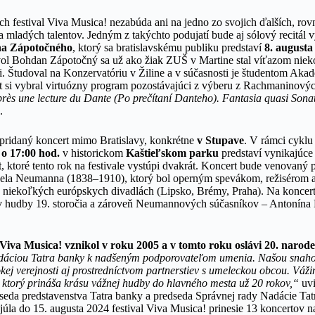
h festival Viva Musica! nezabúda ani na jedno zo svojich ďalších, rov
a mladých talentov. Jedným z takýchto podujatí bude aj sólový recitál
na Zápotočného
, ktorý sa bratislavskému publiku predstaví
8. augusta
ol Bohdan Zápotočný sa už ako žiak ZUŠ v Martine stal víťazom nie
. Študoval na Konzervatóriu v Žiline a v súčasnosti je študentom Aka
ert si vybral virtuózny program pozostávajúci z výberu z Rachmaninový
rès une lecture du Dante (Po prečítaní Danteho). Fantasia quasi Son
.
j pridaný koncert mimo Bratislavy, konkrétne
v Stupave
.
V rámci cykl
 o 17:00 hod.
v historickom
Kaštieľskom parku
predstaví vynikajúce
t
, ktoré tento rok na festivale vystúpi dvakrát. Koncert bude venovaný
ela Neumanna (1838–1910), ktorý bol operným spevákom, režisérom
 niekoľkých európskych divadlách (Lipsko, Brémy, Praha). Na koncert
ov hudby 19. storočia a zároveň Neumannových súčasníkov – Antonína
Viva Musica! vznikol v roku 2005 a v tomto roku oslávi 20. narod
dáciou Tatra banky k nadšeným podporovateľom umenia. Našou snahou 
okej verejnosti aj prostredníctvom partnerstiev s umeleckou obcou. Vážim
, ktorý prináša krásu vážnej hudby do hlavného mesta už 20 rokov,“
uvi
dseda predstavenstva Tatra banky a predseda Správnej rady Nadácie Ta
. júla do 15. augusta 2024 festival Viva Musica! prinesie 13 koncertov 