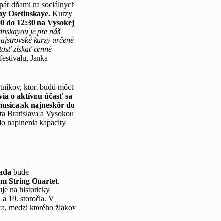
 pár dňami na sociálnych
ny Osetinskaye.
Kurzy
00 do 12:30
na Vysokej
inskayou je pre náš
majstrovské kurzy určené
tosť získať cenné
festivalu, Janka
stníkov, ktorí budú môcť
ia o aktívnu účasť sa
musica.sk najneskôr do
tta Bratislava a Vysokou
do naplnenia kapacity
rada
bude
um String Quartet
,
uje na historicky
a 19. storočia. V
ra, medzi ktorého žiakov