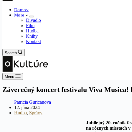
Domov
More
Divadlo
Film
Hudba
Knihy
Kontakt
Search
Menu
Záverečný koncert festivalu Viva Musica!
Patricia Guricanova
12. júna 2024
Hudba
,
Správy
Jubilejný 20. ročník f
na rôznych miestach v 