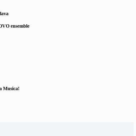
slava
VO ensemble
a Musica!