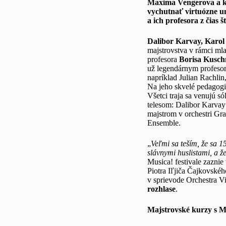
Maxima Vengerova a kl
vychutnať virtuózne u
a ich profesora z čias 
Dalibor Karvay, Karol
majstrovstva v rámci mlad
profesora
Borisa Kusch
už legendárnym profesor
napríklad Julian Rachli
Na jeho skvelé pedagogi
Všetci traja sa venujú 
telesom: Dalibor Karvay
majstrom v orchestri Gr
Ensemble.
„
Veľmi sa teším, že sa 1
slávnymi huslistami, a ž
Musica! festivale zaznie
Piotra Iľjiča Čajkovské
v sprievode Orchestra V
rozhlase
.
Majstrovské kurzy s 