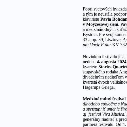
Popri svetových hviezdac
a tým je neustála podpor
klaviristu
Pavla Bohda
v Moyzesovej sieni.
Pav
a medzinárodných súťaži
Bystrici. Pre svoj konc
33 a op. 39
,
Lisztovej
Ap
pre klavír F dur
KV 332
Novinkou festivalu je a
nedeľu
4. augusta 2024
kvarteto
Stories Quarte
stupavského rodáka Ang
divadelným riaditeľom v
kvartetá dvoch velikán
Hagerupa Griega.
Medzinárodný festival 
dlhodobo spoločne s Na
a sprístupniť umenie šir
aj festival Viva Musica!
generálny riaditeľ a pre
partnera festivalu. Od 4