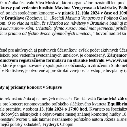
 ročníka festivalu Viva Musica!, ktorú organizátori oznámili len pred
 kurzy pod vedením huslistu Maxima Vengerova a klaviristky Poli
deň po ich spoločnom koncerte –
v piatok
12. júla 2024 v čase od 10:
 v Bratislave
(Zochova 1).
„
Recitál Maxima Vengerova s Polinou Oset
om. O to viac sa teším, že súčasťou ich návštevy v Bratislave budú aj 
 klaviristom/-kám. Účastníci týchto kurzov budú mať jedinečnú príleži
iráciu priamo od týchto dvoch výnimočných umelcov,“
hovorí riaditeľka 
čené pre aktívnych aj pasívnych účastníkov, avšak počet aktívnych úča
 lekciu pod vedením svetoznámych umelcov, je obmedzený.
Záujemcov
edníctvom registračného formuláru na stránke festivalu www.viva
e, ktoré je organizované v spolupráci s občianskym združením Sinfonie
 Bratislave, je otvorené aj pre širokú verejnosť a vstup je bezplatný (
ty aj pridaný koncert v Stupave
nto rok uskutočnia aj na nových miestach. Bratislavská
Botanická záh
u pre koncert renomovaného poľského sláčikového kvarteta
Equilibri
vale premiéru v sobotu
13. júla 2024 o 17:00 hod.
Kvarteto sa špecializ
a dobových nástrojoch a objavovanie menej známej komornej hudby 18. 
predstaví tvorbu u nás takmer neznámeho poľského autora Józefa Elsne
lávnejší poľský skladateľ, Fryderyk Chopin.