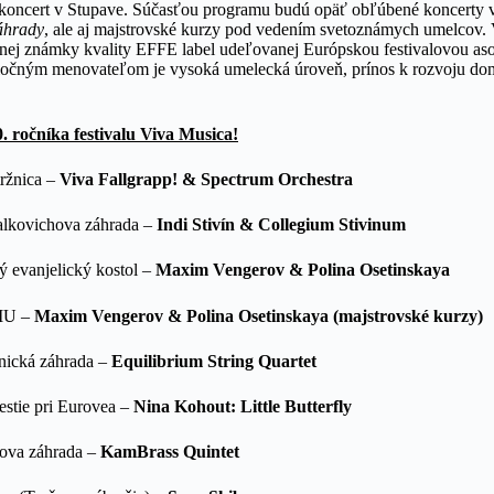
ý koncert v Stupave. Súčasťou programu budú opäť obľúbené koncerty 
áhrady
, ale aj majstrovské kurzy pod vedením svetoznámych umelcov. V
nej známky kvality EFFE label udeľovanej Európskou festivalovou as
oločným menovateľom je vysoká umelecká úroveň, prínos k rozvoju d
 ročníka festivalu Viva Musica!
tržnica –
Viva Fallgrapp! & Spectrum Orchestra
salkovichova záhrada –
Indi Stivín & Collegium Stivinum
ý evanjelický kostol –
Maxim Vengerov
& Polina Osetinskaya
ŠMU –
Maxim Vengerov
& Polina Osetinskaya (majstrovské kurzy)
anická záhrada –
Equilibrium String Quartet
estie pri Eurovea –
Nina Kohout: Little Butterfly
tova záhrada –
KamBrass Quintet