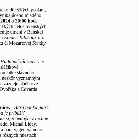
nako dôležitých poslaní,
 vynikajúceho mladého
 2024 o 20:00 hod.
koľkých celoslovenských
démie umení v Banskej
ch
Études-Tableaux
op.
ata
či Mozartovej
Sonáty
u
Hudobné záhrady
sa v
 sláčikové
 pamiatke slávneho
 a neskôr významným
e zaznejú sláčikové
 Dvořáka a Edvarda
eniny.
„
Tatra banka patrí
je priblížiť
e si, že jedným z nich je
edol Michal Liday,
tra banky, generálneho
na rôznych miestach