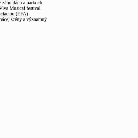
v záhradách a parkoch
iva Musica! festival
ociáciou (EFA)
omácej scény a významný