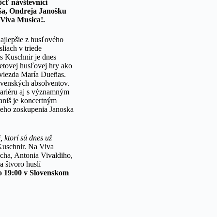
cť návštevníci
ša, Ondreja Janošku
 Viva Musica!.
 najlepšie z husľového
liach v triede
is Kuschnir je dnes
etovej husľovej hry ako
hviezda María Dueñas.
ovenských absolventov.
kariéru aj s významným
aniš je koncertným
meho zoskupenia Janoska
 ktorí sú dnes už
 Kuschnir. Na Viva
acha, Antonia Vivaldiho,
 štvoro huslí
o 19:00 v Slovenskom