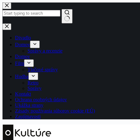
Skip
to
content
No
results
Divadlo
Domov
Správy a recenzie
Domov
Film
Tlačové správy
Hudba
Retro
Správy
Kontakt
Ochrana osobných údajov
Ukážka strany
Zásady používania súborov cookie (EÚ)
Zaujímavosti