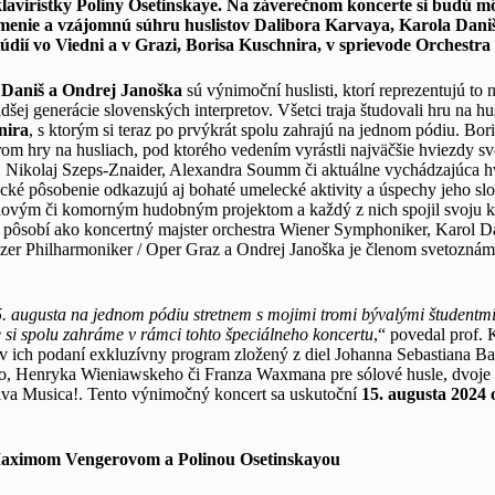
aviristky Poliny Osetinskaye. Na záverečnom koncerte si budú mô
menie a vzájomnú súhru huslistov Dalibora Karvaya, Karola Dani
štúdií vo Viedni a v Grazi, Borisa Kuschnira, v sprievode Orchestra
 Daniš a Ondrej Janoška
sú výnimoční huslisti, ktorí reprezentujú to
šej generácie slovenských interpretov. Všetci traja študovali hru na hus
nira
, s ktorým si teraz po prvýkrát spolu zahrajú na jednom pódiu. Bor
om hry na husliach, pod ktorého vedením vyrástli najväčšie hviezdy sv
n, Nikolaj Szeps-Znaider, Alexandra Soumm či aktuálne vychádzajúca 
cké pôsobenie odkazujú aj bohaté umelecké aktivity a úspechy jeho sl
sólovým či komorným hudobným projektom a každý z nich spojil svoju 
 pôsobí ako koncertný majster orchestra Wiener Symphoniker, Karol D
azer Philharmoniker / Oper Graz a Ondrej Janoška je členom svetozná
5. augusta na jednom pódiu stretnem s mojimi tromi bývalými študentmi,
e si spolu zahráme v rámci tohto špeciálneho koncertu
,“ povedal prof.
 v ich podaní exkluzívny program zložený z diel Johanna Sebastiana B
ho, Henryka Wieniawskeho či Franza Waxmana pre sólové husle, dvoje a
iva Musica!. Tento výnimočný koncert sa uskutoční
15. augusta 2024 
Maximom Vengerovom a Polinou Osetinskayou