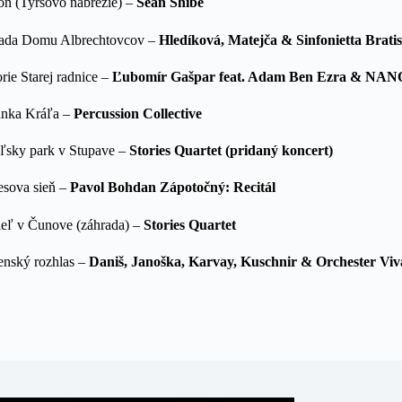
ton (Tyršovo nábrežie) –
Sean Shibe
hrada Domu Albrechtovcov –
Hledíková, Matejča & Sinfonietta Brati
rie Starej radnice –
Ľubomír Gašpar feat. Adam Ben Ezra
& NANO
Janka Kráľa –
Percussion Collective
ieľsky park v Stupave –
Stories Quartet (pridaný koncert)
esova sieň –
Pavol Bohdan Zápotočný: Recitál
tieľ v Čunove (záhrada) –
Stories Quartet
venský rozhlas –
Daniš, Janoška, Karvay, Kuschnir & Orchester Viv