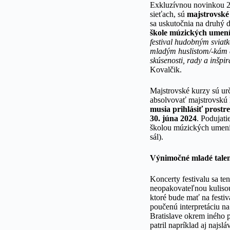
Exkluzívnou novinkou 20.
sieťach, sú
majstrovské
sa uskutočnia na druhý 
škole múzických umení
festival hudobným sviatk
mladým huslistom/-kám a
skúsenosti, rady a inšp
Kovalčik.
Majstrovské kurzy sú ur
absolvovať majstrovskú
musia prihlásiť
prostr
30. júna 2024
. Podujati
školou múzických umení v
sál).
Výnimočné mladé talen
Koncerty festivalu sa te
neopakovateľnou kuliso
ktoré bude mať na festi
poučenú interpretáciu n
Bratislave okrem iného 
patril napríklad aj najs