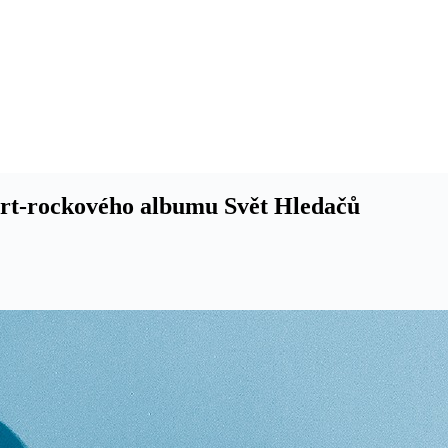
art-rockového albumu Svět Hledačů