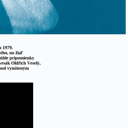
u 1979.
ého, no žiaľ
krúhle pripomienky
vesák Oldřich Veselý,
m pod vynúteným