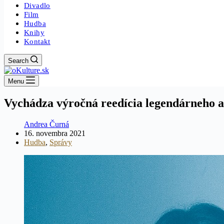
Divadlo
Film
Hudba
Knihy
Kontakt
Search
Menu
Vychádza výročná reedícia legendárneho 
Andrea Čurná
16. novembra 2021
Hudba
,
Správy