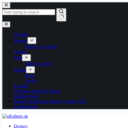
Skip
to
content
No
results
Divadlo
Domov
Správy a recenzie
Domov
Film
Tlačové správy
Hudba
Retro
Správy
Kontakt
Ochrana osobných údajov
Ukážka strany
Zásady používania súborov cookie (EÚ)
Zaujímavosti
Domov