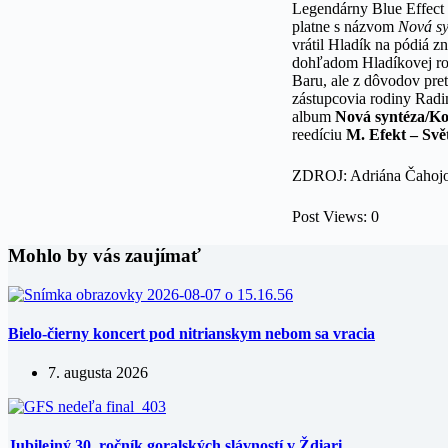
Legendárny Blue Effect 
platne s názvom
Nová sy
vrátil Hladík na pódiá 
dohľadom Hladíkovej rod
Baru, ale z dôvodov pret
zástupcovia rodiny Radi
album
Nová syntéza/K
reedíciu
M. Efekt – Svě
ZDROJ: Adriána Čahoj
Post Views:
0
Mohlo by vás zaujímať
Bielo-čierny koncert pod nitrianskym nebom sa vracia
7. augusta 2026
Jubilejný 30. ročník goralských slávností v Ždiari