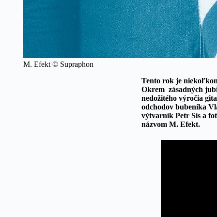
M. Efekt © Supraphon
Tento rok je niekoľko
Okrem zásadných jubil
nedožitého výročia git
odchodov bubeníka Vlad
výtvarník Petr Sís a 
názvom M. Efekt.