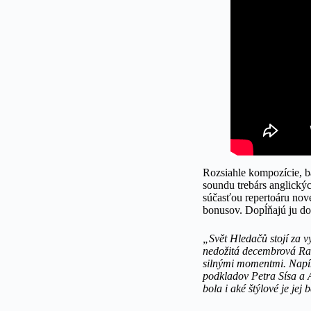
Rozsiahle kompozície, bá
soundu trebárs anglickýc
súčasťou repertoáru nov
bonusov. Dopĺňajú ju do
„Svět Hledačů stojí za 
nedožitá decembrová Ra
silnými momentmi. Napín
podkladov Petra Sísa a 
bola i aké štýlové je jej 