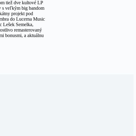
om tiež dve kultové LP
ely s veľkým big bandom
kátny projekt pod
vembra do Lucerna Music
ec Lešek Semelka,
rostlivo remasterovaný
mi bonusmi, a aktuálnu