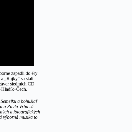
borne zapadli do éry
a „Rajky“ sa stali
 záver siedmich CD
a–Hladík–Čech.
a Semelku a bohužiaľ
a a Pavla Vrbu sú
ných a fotografických
ká výborná muzika to