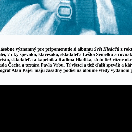
násobne významný pre pripomenutie si albumu
Svět Hledačů
z rok
eí, 75-ky speváka, klávesáka, skladateľa Leška Semelku a rovnak
aristu, skladateľa a kapelníka Radima Hladíka, sú tu tiež rôzne o
a Čecha a textára Pavla Vrbu. Tí všetci a tiež ďalší spevák a klá
fotograf Alan Pajer majú zásadný podiel na albume vtedy vydano