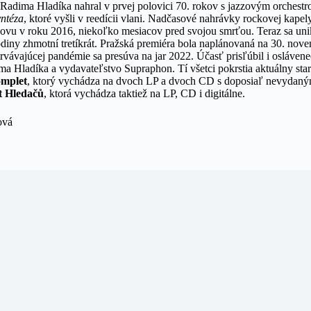
Radima Hladíka nahral v prvej polovici 70. rokov s jazzovým orchestr
ntéza
, ktoré vyšli v reedícii vlani. Nadčasové nahrávky rockovej kap
znovu v roku 2016, niekoľko mesiacov pred svojou smrťou. Teraz sa uni
iny zhmotní tretíkrát. Pražská premiéra bola naplánovaná na 30. no
rvávajúcej pandémie sa presúva na jar 2022. Účasť prisľúbil i osláven
ma Hladíka a vydavateľstvo Supraphon. Tí všetci pokrstia aktuálny sta
omplet
, ktorý vychádza na dvoch LP a dvoch CD s doposiaľ nevydaný
t Hledačů
, ktorá vychádza taktiež na LP, CD i digitálne.
ová