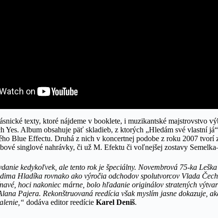
snické texty, ktoré nájdeme v booklete, i muzikantské majstrovstvo vý
h Yes. Album obsahuje päť skladieb, z ktorých „Hledám své vlastní já“ 
ého Blue Effectu. Druhá z nich v koncertnej podobe z roku 2007 tvorí
bové singlové nahrávky, či už M. Efektu či voľnejšej zostavy Semelk
vydanie kedykoľvek, ale tento rok je špeciálny. Novembrová 75-ka Lešk
dima Hladíka rovnako ako výročia odchodov spolutvorcov Vlada Čech
avé, hoci nakoniec márne, bolo hľadanie originálov stratených výtvar
Alana Pajera. Rekonštruovaná reedícia však myslím jasne dokazuje, a
balenie,“
dodáva editor reedície
Karel Deniš
.