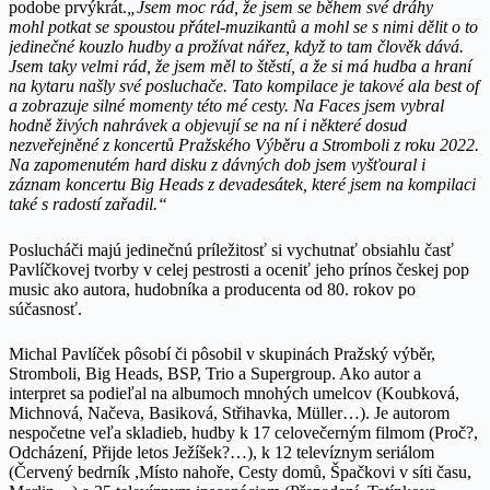
podobe prvýkrát.
„Jsem moc rád, že jsem se během své dráhy
mohl potkat se spoustou přátel-muzikantů a mohl se s nimi dělit o to
jedinečné kouzlo hudby a prožívat nářez, když to tam člověk dává.
Jsem taky velmi rád, že jsem měl to štěstí, a že si má hudba a hraní
na kytaru našly své posluchače. Tato kompilace je takové ala best of
a zobrazuje silné momenty této mé cesty. Na Faces jsem vybral
hodně živých nahrávek a objevují se na ní i některé dosud
nezveřejněné z koncertů Pražského Výběru a Stromboli z roku 2022.
Na zapomenutém hard disku z dávných dob jsem vyšťoural i
záznam koncertu Big Heads z devadesátek, které jsem na kompilaci
také s radostí zařadil.“
Poslucháči majú jedinečnú príležitosť si vychutnať obsiahlu časť
Pavlíčkovej tvorby v celej pestrosti a oceniť jeho prínos českej pop
music ako autora, hudobníka a producenta od 80. rokov po
súčasnosť.
Michal Pavlíček pôsobí či pôsobil v skupinách Pražský výběr,
Stromboli, Big Heads, BSP, Trio a Supergroup. Ako autor a
interpret sa podieľal na albumoch mnohých umelcov (Koubková,
Michnová, Načeva, Basiková, Střihavka, Müller…). Je autorom
nespočetne veľa skladieb, hudby k 17 celovečerným filmom (Proč?,
Odcházení, Přijde letos Ježíšek?…), k 12 televíznym seriálom
(Červený bedrník ,Místo nahoře, Cesty domů, Špačkovi v síti času,