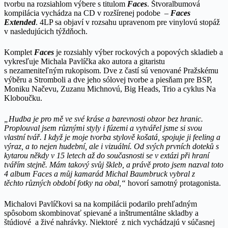
tvorbu na rozsiahlom výbere s titulom
Faces
. Štvoralbumová
kompilácia vychádza na CD v rozšírenej podobe –
Faces
Extended
. 4LP sa objaví v rozsahu upravenom pre vinylovú stopáž
v nasledujúcich týždňoch.
Komplet
Faces
je rozsiahly výber rockových a popových skladieb a
vykresľuje Michala Pavlíčka ako autora a gitaristu
s nezameniteľným rukopisom. Dve z častí sú venované Pražskému
výběru a Stromboli a dve jeho sólovej tvorbe a piesňam pre BSP,
Moniku Načevu, Zuzanu Michnovú, Big Heads, Trio a cyklus Na
Kloboučku.
„Hudba
je pro mě ve své kráse a barevnosti obzor bez hranic.
Proplouval jsem různými styly i fúzemi a vytvářel jsme si svou
vlastní tvář. I když je moje tvorba stylově košatá, spojuje ji feeling a
výraz, a to nejen hudební, ale i vizuální. Od svých prvních doteků s
kytarou někdy v 15 letech až do současnosti se v extázi při hraní
tvářím stejně. Mám takový svůj škleb, a právě proto jsem nazval toto
4 album Faces a můj kamarád Michal Baumbruck vybral z
těchto různých období fotky na obal,“
hovorí samotný protagonista.
Michalovi Pavlíčkovi sa na kompilácii podarilo prehľadným
spôsobom skombinovať spievané a inštrumentálne skladby a
štúdiové a živé nahrávky. Niektoré z nich vychádzajú v súčasnej