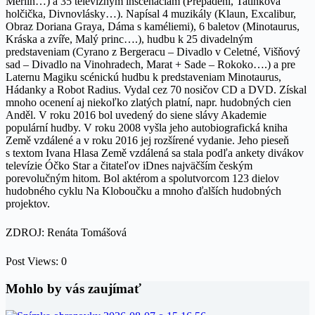
Merlin…) a 35 televíznym inscenáciam (Přepadení, Tatínkova
holčička, Divnovlásky…). Napísal 4 muzikály (Klaun, Excalibur,
Obraz Doriana Graya, Dáma s kaméliemi), 6 baletov (Minotaurus,
Kráska a zvíře, Malý princ….), hudbu k 25 divadelným
predstaveniam (Cyrano z Bergeracu – Divadlo v Celetné, Višňový
sad – Divadlo na Vinohradech, Marat + Sade – Rokoko….) a pre
Laternu Magiku scénickú hudbu k predstaveniam Minotaurus,
Hádanky a Robot Radius. Vydal cez 70 nosičov CD a DVD. Získal
mnoho ocenení aj niekoľko zlatých platní, napr. hudobných cien
Anděl. V roku 2016 bol uvedený do siene slávy Akademie
populární hudby. V roku 2008 vyšla jeho autobiografická kniha
Země vzdálené a v roku 2016 jej rozšírené vydanie. Jeho pieseň
s textom Ivana Hlasa Země vzdálená sa stala podľa ankety divákov
televízie Óčko Star a čitateľov iDnes najväčším českým
porevolučným hitom. Bol aktérom a spolutvorcom 123 dielov
hudobného cyklu Na Kloboučku a mnoho ďalších hudobných
projektov.
ZDROJ: Renáta Tomášová
Post Views:
0
Mohlo by vás zaujímať