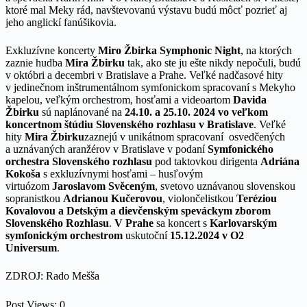
ktoré mal Meky rád, navštevovanú výstavu budú môcť pozrieť aj
jeho anglickí fanúšikovia.
Exkluzívne koncerty
Miro Žbirka Symphonic Night
, na ktorých
zaznie hudba
Mira Žbirku
tak, ako ste ju ešte nikdy nepočuli, budú
v októbri a decembri v Bratislave a Prahe. Veľké nadčasové hity
v jedinečnom inštrumentálnom symfonickom spracovaní s Mekyho
kapelou, veľkým orchestrom, hosťami a videoartom
Davida
Žbirku
sú naplánované na
24.10. a 25.10. 2024 vo veľkom
koncertnom štúdiu Slovenského rozhlasu v Bratislave
. Veľké
hity
Mira Žbirku
zaznejú v unikátnom spracovaní osvedčených
a uznávaných aranžérov v Bratislave v podaní
Symfonického
orchestra Slovenského rozhlasu
pod taktovkou dirigenta
Adriána
Kokoša
s exkluzívnymi hosťami – husľovým
virtuózom
Jaroslavom Svěceným
, svetovo uznávanou slovenskou
sopranistkou
Adrianou Kučerovou
, violončelistkou
Teréziou
Kovalovou a Detským a dievčenským speváckym zborom
Slovenského Rozhlasu
.
V Prahe
sa koncert s
Karlovarským
symfonickým orchestrom
uskutoční
15.12.2024 v O2
Universum
.
ZDROJ: Rado Mešša
Post Views:
0