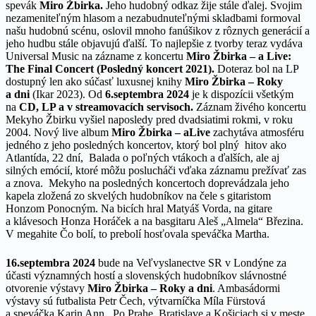
spevák
Miro Žbirka.
Jeho hudobný odkaz žije stále ďalej. Svojim
nezameniteľným hlasom a nezabudnuteľnými skladbami formoval
našu hudobnú scénu, oslovil mnoho fanúšikov z rôznych generácií a
jeho hudbu stále objavujú ďalší. To najlepšie z tvorby teraz vydáva
Universal Music na zázname z koncertu
Miro Žbirka – a Live:
The Final Concert
(Posledný koncert 2021).
Doteraz bol na LP
dostupný len ako súčasť luxusnej knihy
Miro Žbirka – Roky
a dni
(Ikar 2023). Od
6.septembra 2024
je k dispozícii všetkým
na
CD, LP a v streamovacích servisoch.
Záznam živého koncertu
Mekyho Žbirku vyšiel naposledy pred dvadsiatimi rokmi, v roku
2004. Nový live album
Miro Žbirka – aLive
zachytáva atmosféru
jedného z jeho posledných koncertov, ktorý bol plný hitov ako
Atlantída, 22 dní, Balada o poľných vtákoch a ďalších, ale aj
silných emócií, ktoré môžu poslucháči vďaka záznamu prežívať zas
a znova. Mekyho na posledných koncertoch doprevádzala jeho
kapela zložená zo skvelých hudobníkov na čele s gitaristom
Honzom Ponocným. Na bicích hral Matyáš Vorda, na gitare
a klávesoch Honza Horáček a na basgitaru Aleš „Almela“ Březina.
V megahite Čo bolí, to prebolí hosťovala speváčka Martha.
16.septembra 2024
bude na Veľvyslanectve SR v Londýne za
účasti významných hostí a slovenských hudobníkov slávnostné
otvorenie výstavy
Miro Žbirka – Roky a dni
. Ambasádormi
výstavy sú futbalista Petr Čech, výtvarníčka Míla Fürstová
a speváčka Karin Ann. Po Prahe, Bratislave a Košiciach si v meste,